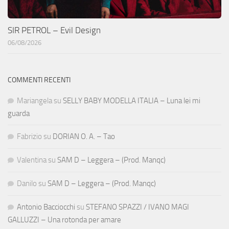
SIR PETROL – Evil Design
06/08/2026
COMMENTI RECENTI
Mariangela
su
SELLY BABY MODELLA ITALIA – Luna lei mi
guarda
Fabrizio
su
DORIAN O. A. – Tao
Valentina
su
SAM D – Leggera – (Prod. Manqc)
Danilo
su
SAM D – Leggera – (Prod. Manqc)
Antonio Bacciocchi
su
STEFANO SPAZZI / IVANO MAGI
GALLUZZI – Una rotonda per amare