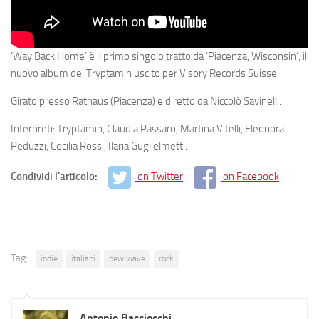
‘Way Back Home’ è il primo singolo tratto da ‘Piacenza, Wisconsin’, il
nuovo album dei Tryptamin uscito per Visory Records Suisse.
Girato presso Rathaus (Piacenza) e diretto da Niccolò Savinelli.
Interpreti: Tryptamin, Claudia Passaro, Martina Vitelli, Eleonora
Peduzzi, Cecilia Rossi, Ilaria Guglielmetti.
Condividi l'articolo:
on Twitter
on Facebook
Tag:
indie
italiani
new wave
rock
Antonio Bacciocchi