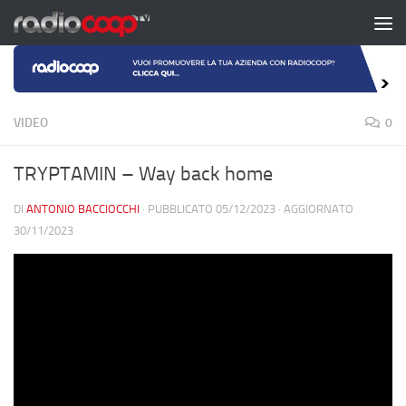
Salta al contenuto
VIDEO
0
TRYPTAMIN – Way back home
DI
ANTONIO BACCIOCCHI
· PUBBLICATO
05/12/2023
· AGGIORNATO
30/11/2023