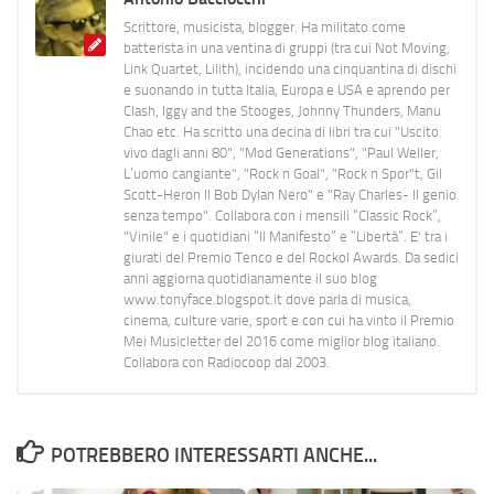
Scrittore, musicista, blogger. Ha militato come
batterista in una ventina di gruppi (tra cui Not Moving,
Link Quartet, Lilith), incidendo una cinquantina di dischi
e suonando in tutta Italia, Europa e USA e aprendo per
Clash, Iggy and the Stooges, Johnny Thunders, Manu
Chao etc. Ha scritto una decina di libri tra cui "Uscito
vivo dagli anni 80", "Mod Generations", "Paul Weller,
L’uomo cangiante", "Rock n Goal", "Rock n Spor"t, Gil
Scott-Heron Il Bob Dylan Nero" e "Ray Charles- Il genio
senza tempo". Collabora con i mensili “Classic Rock”,
"Vinile" e i quotidiani “Il Manifesto” e “Libertà”. E' tra i
giurati del Premio Tenco e del Rockol Awards. Da sedici
anni aggiorna quotidianamente il suo blog
www.tonyface.blogspot.it dove parla di musica,
cinema, culture varie, sport e con cui ha vinto il Premio
Mei Musicletter del 2016 come miglior blog italiano.
Collabora con Radiocoop dal 2003.
POTREBBERO INTERESSARTI ANCHE...