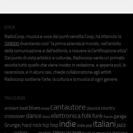
ETICA
RadioCoop, musica e voce dei punti vendita Coop, ha ottenuto la
SA8000
diventando così "la prima azienda al mondo, nell'ambito
della comunicazione e dell'editoria, a ricevere la Certificazione etica".
Dal punto di vista artistico e culturale, Radiocoop vanta un primato:
ascolta tutto quello che viene inviato in redazione, e appena può, lo
recensisce, e in alcuni casi, chiede collaborazione agli artisti.
Radiocoop sostiene l'arte, la cultura e la musica di ogni genere.
TAG CLOUD
cantautore
blues
beat
country
ambient
classica
bossa
elettronica
dance
folk
funk
crossover
garage
fusion
disco
indie
italiani
jazz
hip hop
Grunge;
hard rock
indie pop
new wave
metal;
nuova musica italiana