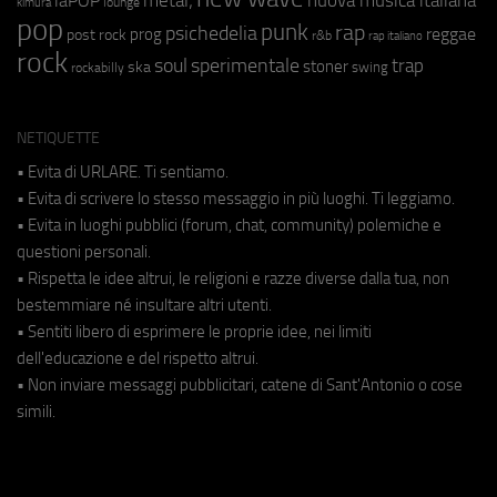
laPOP
lounge
kimura
pop
punk
rap
psichedelia
reggae
prog
post rock
r&b
rap italiano
rock
soul
sperimentale
trap
stoner
ska
swing
rockabilly
NETIQUETTE
• Evita di URLARE. Ti sentiamo.
• Evita di scrivere lo stesso messaggio in più luoghi. Ti leggiamo.
• Evita in luoghi pubblici (forum, chat, community) polemiche e
questioni personali.
• Rispetta le idee altrui, le religioni e razze diverse dalla tua, non
bestemmiare né insultare altri utenti.
• Sentiti libero di esprimere le proprie idee, nei limiti
dell'educazione e del rispetto altrui.
• Non inviare messaggi pubblicitari, catene di Sant'Antonio o cose
simili.