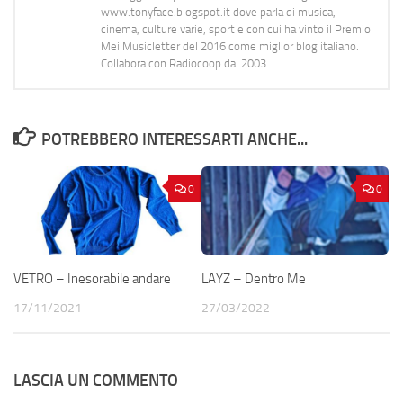
www.tonyface.blogspot.it dove parla di musica,
cinema, culture varie, sport e con cui ha vinto il Premio
Mei Musicletter del 2016 come miglior blog italiano.
Collabora con Radiocoop dal 2003.
POTREBBERO INTERESSARTI ANCHE...
0
0
VETRO – Inesorabile andare
LAYZ – Dentro Me
17/11/2021
27/03/2022
LASCIA UN COMMENTO