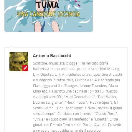
Antonio Bacciocchi
Scrittore, musicista, blogger. Ha militato come
batterista in una ventina di gruppi (tra cui Not Moving,
Link Quartet, Lilith), incidendo una cinquantina di dischi
e suonando in tutta Italia, Europa e USA e aprendo per
Clash, Iggy and the Stooges, Johnny Thunders, Manu
Chao etc. Ha scritto una decina di libri tra cui "Uscito
vivo dagli anni 80", "Mod Generations", "Paul Weller,
L’uomo cangiante", "Rock n Goal", "Rock n Spor"t, Gil
Scott-Heron Il Bob Dylan Nero" e "Ray Charles- Il genio
senza tempo". Collabora con i mensili “Classic Rock”,
"Vinile" e i quotidiani “Il Manifesto” e “Libertà”. E' tra i
giurati del Premio Tenco e del Rockol Awards. Da sedici
anni aggiorna quotidianamente il suo blog