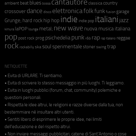
cantautore
blues
beat
country
ambient
classica
bossa
elettronica
dance
folk
funk
crossover
garage
fusion
disco
indie
italiani
jazz
hip hop
Grunge;
hard rock
indie pop
new wave
metal;
nuova musica italiana
laPOP
lounge
kimura
pop
punk
rap
psichedelia
reggae
prog
post rock
r&b
rap italiano
rock
soul
sperimentale
trap
stoner
ska
swing
rockabilly
NETIQUETTE
• Evita di URLARE. Ti sentiamo.
• Evita di scrivere lo stesso messaggio in più luoghi. Ti leggiamo.
• Evita in luoghi pubblici (forum, chat, community) polemiche e
questioni personali.
• Rispetta le idee altrui, le religioni e razze diverse dalla tua, non
bestemmiare né insultare altri utenti.
• Sentiti libero di esprimere le proprie idee, nei limiti
dell'educazione e del rispetto altrui.
• Non inviare messaggi pubblicitari, catene di Sant'Antonio o cose