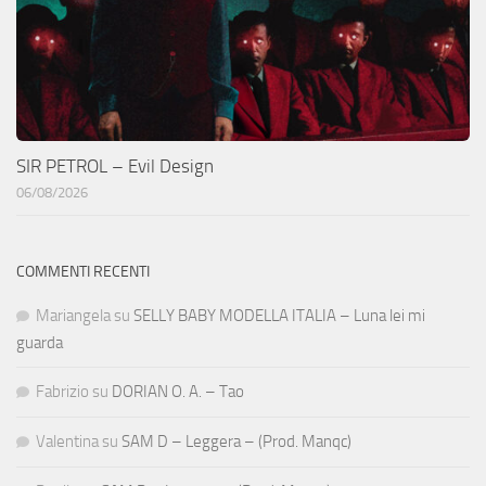
SIR PETROL – Evil Design
06/08/2026
COMMENTI RECENTI
Mariangela
su
SELLY BABY MODELLA ITALIA – Luna lei mi
guarda
Fabrizio
su
DORIAN O. A. – Tao
Valentina
su
SAM D – Leggera – (Prod. Manqc)