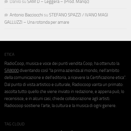
Danilo
su
SAM D – Leggera – (Prod. Manqc)
Antonio Bacciocchi
su
STEFANO SPAZZI / IVANO MAGI
GALLUZZI – Una rotonda per amare
ETICA
RadioCoop, musica e voce dei punti vendita Coop, ha ottenuto la
SA8000
diventando così "la prima azienda al mondo, nell'ambito
della comunicazione e dell'editoria, a ricevere la Certificazione etica".
Dal punto di vista artistico e culturale, Radiocoop vanta un primato:
ascolta tutto quello che viene inviato in redazione, e appena può, lo
recensisce, e in alcuni casi, chiede collaborazione agli artisti.
Radiocoop sostiene l'arte, la cultura e la musica di ogni genere.
TAG CLOUD