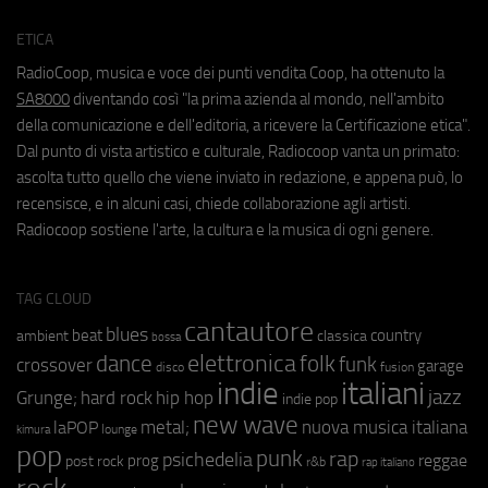
ETICA
RadioCoop, musica e voce dei punti vendita Coop, ha ottenuto la
SA8000
diventando così "la prima azienda al mondo, nell'ambito
della comunicazione e dell'editoria, a ricevere la Certificazione etica".
Dal punto di vista artistico e culturale, Radiocoop vanta un primato:
ascolta tutto quello che viene inviato in redazione, e appena può, lo
recensisce, e in alcuni casi, chiede collaborazione agli artisti.
Radiocoop sostiene l'arte, la cultura e la musica di ogni genere.
TAG CLOUD
cantautore
blues
beat
country
ambient
classica
bossa
elettronica
dance
folk
funk
crossover
garage
fusion
disco
indie
italiani
jazz
hip hop
Grunge;
hard rock
indie pop
new wave
metal;
nuova musica italiana
laPOP
lounge
kimura
pop
punk
rap
psichedelia
reggae
prog
post rock
r&b
rap italiano