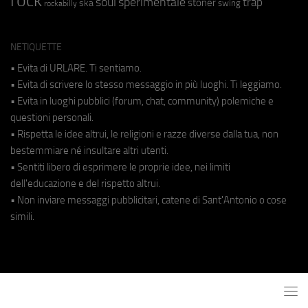
rock
soul
sperimentale
trap
stoner
ska
swing
rockabilly
NETIQUETTE
• Evita di URLARE. Ti sentiamo.
• Evita di scrivere lo stesso messaggio in più luoghi. Ti leggiamo.
• Evita in luoghi pubblici (forum, chat, community) polemiche e
questioni personali.
• Rispetta le idee altrui, le religioni e razze diverse dalla tua, non
bestemmiare né insultare altri utenti.
• Sentiti libero di esprimere le proprie idee, nei limiti
dell'educazione e del rispetto altrui.
• Non inviare messaggi pubblicitari, catene di Sant'Antonio o cose
simili.