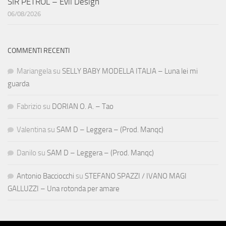
SIR PETROL – Evil Design
06/08/2026
COMMENTI RECENTI
Mariangela
su
SELLY BABY MODELLA ITALIA – Luna lei mi
guarda
Fabrizio
su
DORIAN O. A. – Tao
Valentina
su
SAM D – Leggera – (Prod. Manqc)
Danilo
su
SAM D – Leggera – (Prod. Manqc)
Antonio Bacciocchi
su
STEFANO SPAZZI / IVANO MAGI
GALLUZZI – Una rotonda per amare