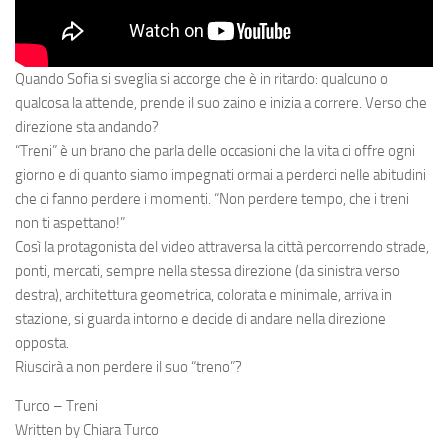
Quando Sofia si sveglia si accorge che è in ritardo: qualcuno o
qualcosa la attende, prende il suo zaino e inizia a correre. Verso che
direzione sta andando?
“Treni” è un brano che parla delle occasioni che la vita ci offre ogni
giorno e di quanto siamo impegnati ormai a perderci nelle abitudini
che ci fanno perdere i momenti. “Non perdere tempo, che i treni
non ti aspettano!”
Così la protagonista del video attraversa la città percorrendo strade,
ponti, mercati, sempre nella stessa direzione (da sinistra verso
destra), architettura geometrica, colorata e minimale, arriva in
stazione, si guarda intorno e decide di andare nella direzione
opposta.
Riuscirà a non perdere il suo “treno”?
Turco – Treni
Written by Chiara Turco