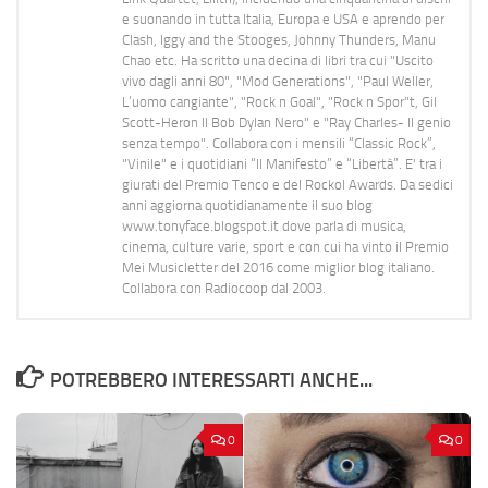
e suonando in tutta Italia, Europa e USA e aprendo per
Clash, Iggy and the Stooges, Johnny Thunders, Manu
Chao etc. Ha scritto una decina di libri tra cui "Uscito
vivo dagli anni 80", "Mod Generations", "Paul Weller,
L’uomo cangiante", "Rock n Goal", "Rock n Spor"t, Gil
Scott-Heron Il Bob Dylan Nero" e "Ray Charles- Il genio
senza tempo". Collabora con i mensili “Classic Rock”,
"Vinile" e i quotidiani “Il Manifesto” e “Libertà”. E' tra i
giurati del Premio Tenco e del Rockol Awards. Da sedici
anni aggiorna quotidianamente il suo blog
www.tonyface.blogspot.it dove parla di musica,
cinema, culture varie, sport e con cui ha vinto il Premio
Mei Musicletter del 2016 come miglior blog italiano.
Collabora con Radiocoop dal 2003.
POTREBBERO INTERESSARTI ANCHE...
0
0