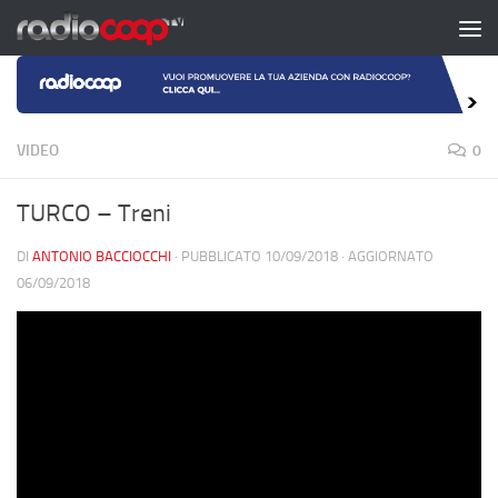
Salta al contenuto
VIDEO
0
TURCO – Treni
DI
ANTONIO BACCIOCCHI
· PUBBLICATO
10/09/2018
· AGGIORNATO
06/09/2018