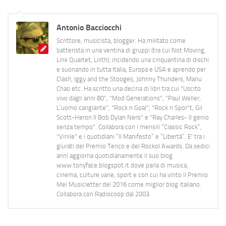
Antonio Bacciocchi
Scrittore, musicista, blogger. Ha militato come
batterista in una ventina di gruppi (tra cui Not Moving,
Link Quartet, Lilith), incidendo una cinquantina di dischi
e suonando in tutta Italia, Europa e USA e aprendo per
Clash, Iggy and the Stooges, Johnny Thunders, Manu
Chao etc. Ha scritto una decina di libri tra cui "Uscito
vivo dagli anni 80", "Mod Generations", "Paul Weller,
L’uomo cangiante", "Rock n Goal", "Rock n Spor"t, Gil
Scott-Heron Il Bob Dylan Nero" e "Ray Charles- Il genio
senza tempo". Collabora con i mensili “Classic Rock”,
"Vinile" e i quotidiani “Il Manifesto” e “Libertà”. E' tra i
giurati del Premio Tenco e del Rockol Awards. Da sedici
anni aggiorna quotidianamente il suo blog
www.tonyface.blogspot.it dove parla di musica,
cinema, culture varie, sport e con cui ha vinto il Premio
Mei Musicletter del 2016 come miglior blog italiano.
Collabora con Radiocoop dal 2003.