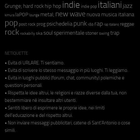
indie
italiani
jazz
hip hop
Grunge;
hard rock
indie pop
new wave
metal;
nuova musica italiana
laPOP
lounge
kimura
pop
punk
rap
psichedelia
reggae
prog
post rock
r&b
rap italiano
rock
soul
sperimentale
trap
stoner
ska
swing
rockabilly
NETIQUETTE
• Evita di URLARE. Ti sentiamo.
• Evita di scrivere lo stesso messaggio in più luoghi. Ti leggiamo.
• Evita in luoghi pubblici (forum, chat, community) polemiche e
questioni personali.
• Rispetta le idee altrui, le religioni e razze diverse dalla tua, non
bestemmiare né insultare altri utenti.
• Sentiti libero di esprimere le proprie idee, nei limiti
dell'educazione e del rispetto altrui.
• Non inviare messaggi pubblicitari, catene di Sant'Antonio o cose
simili.