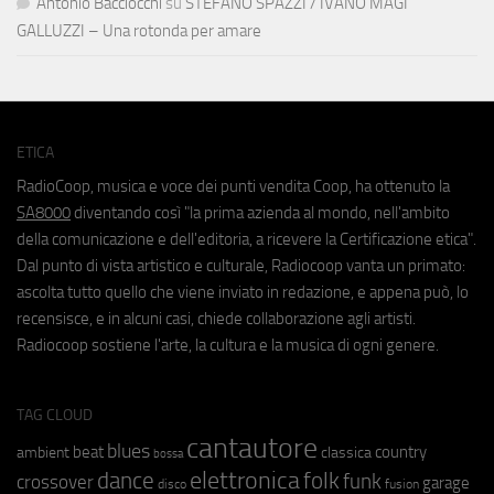
Antonio Bacciocchi
su
STEFANO SPAZZI / IVANO MAGI
GALLUZZI – Una rotonda per amare
ETICA
RadioCoop, musica e voce dei punti vendita Coop, ha ottenuto la
SA8000
diventando così "la prima azienda al mondo, nell'ambito
della comunicazione e dell'editoria, a ricevere la Certificazione etica".
Dal punto di vista artistico e culturale, Radiocoop vanta un primato:
ascolta tutto quello che viene inviato in redazione, e appena può, lo
recensisce, e in alcuni casi, chiede collaborazione agli artisti.
Radiocoop sostiene l'arte, la cultura e la musica di ogni genere.
TAG CLOUD
cantautore
blues
beat
country
ambient
classica
bossa
elettronica
dance
folk
funk
crossover
garage
fusion
disco