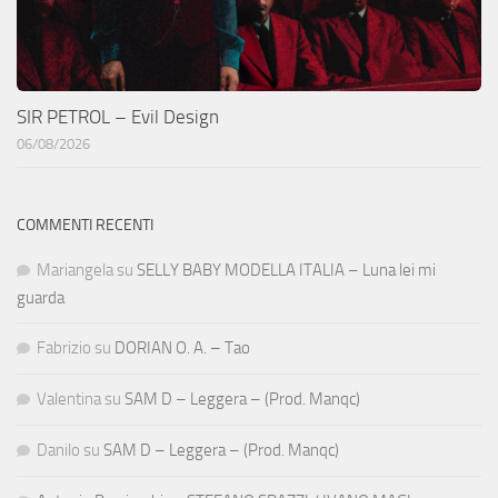
SIR PETROL – Evil Design
06/08/2026
COMMENTI RECENTI
Mariangela
su
SELLY BABY MODELLA ITALIA – Luna lei mi
guarda
Fabrizio
su
DORIAN O. A. – Tao
Valentina
su
SAM D – Leggera – (Prod. Manqc)
Danilo
su
SAM D – Leggera – (Prod. Manqc)