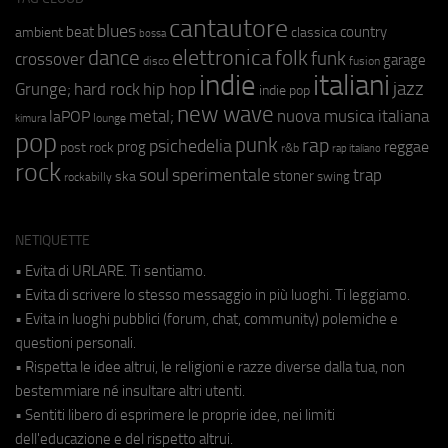
cantautore
blues
beat
country
ambient
classica
bossa
elettronica
dance
folk
funk
crossover
garage
fusion
disco
indie
italiani
jazz
hip hop
Grunge;
hard rock
indie pop
new wave
metal;
nuova musica italiana
laPOP
lounge
kimura
pop
punk
rap
psichedelia
reggae
prog
post rock
r&b
rap italiano
rock
soul
sperimentale
trap
stoner
ska
swing
rockabilly
NETIQUETTE
• Evita di URLARE. Ti sentiamo.
• Evita di scrivere lo stesso messaggio in più luoghi. Ti leggiamo.
• Evita in luoghi pubblici (forum, chat, community) polemiche e
questioni personali.
• Rispetta le idee altrui, le religioni e razze diverse dalla tua, non
bestemmiare né insultare altri utenti.
• Sentiti libero di esprimere le proprie idee, nei limiti
dell'educazione e del rispetto altrui.