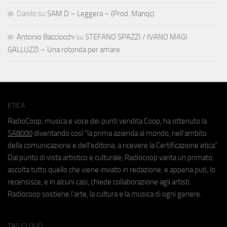
Danilo
su
SAM D – Leggera – (Prod. Manqc)
Antonio Bacciocchi
su
STEFANO SPAZZI / IVANO MAGI
GALLUZZI – Una rotonda per amare
ETICA
RadioCoop, musica e voce dei punti vendita Coop, ha ottenuto la
SA8000
diventando così "la prima azienda al mondo, nell'ambito
della comunicazione e dell'editoria, a ricevere la Certificazione etica".
Dal punto di vista artistico e culturale, Radiocoop vanta un primato:
ascolta tutto quello che viene inviato in redazione, e appena può, lo
recensisce, e in alcuni casi, chiede collaborazione agli artisti.
Radiocoop sostiene l'arte, la cultura e la musica di ogni genere.
TAG CLOUD