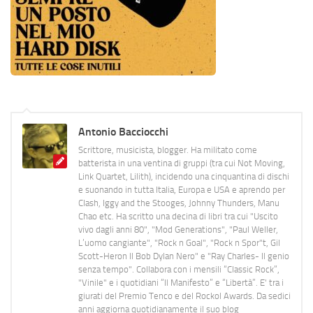
Antonio Bacciocchi
Scrittore, musicista, blogger. Ha militato come
batterista in una ventina di gruppi (tra cui Not Moving,
Link Quartet, Lilith), incidendo una cinquantina di dischi
e suonando in tutta Italia, Europa e USA e aprendo per
Clash, Iggy and the Stooges, Johnny Thunders, Manu
Chao etc. Ha scritto una decina di libri tra cui "Uscito
vivo dagli anni 80", "Mod Generations", "Paul Weller,
L’uomo cangiante", "Rock n Goal", "Rock n Spor"t, Gil
Scott-Heron Il Bob Dylan Nero" e "Ray Charles- Il genio
senza tempo". Collabora con i mensili “Classic Rock”,
"Vinile" e i quotidiani “Il Manifesto” e “Libertà”. E' tra i
giurati del Premio Tenco e del Rockol Awards. Da sedici
anni aggiorna quotidianamente il suo blog