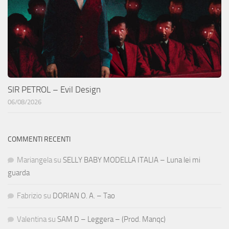
SIR PETROL – Evil Design
06/08/2026
COMMENTI RECENTI
Mariangela
su
SELLY BABY MODELLA ITALIA – Luna lei mi
guarda
Fabrizio
su
DORIAN O. A. – Tao
Valentina
su
SAM D – Leggera – (Prod. Manqc)