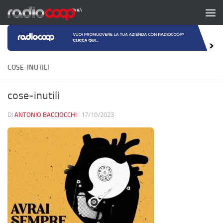
Salta al contenuto
COSE-INUTILI
cose-inutili
DI
ANTONIO BACCIOCCHI
·
17/10/2023