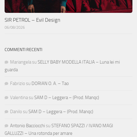
SIR PETROL – Evil Design
06/08/2026
COMMENTI RECENTI
Mariangela
su
SELLY BABY MODELLA ITALIA – Luna lei mi
guarda
Fabrizio
su
DORIAN O. A. – Tao
Valentina
su
SAM D – Leggera – (Prod. Manqc)
Danilo
su
SAM D – Leggera – (Prod. Manqc)
Antonio Bacciocchi
su
STEFANO SPAZZI / IVANO MAGI
GALLUZZI – Una rotonda per amare