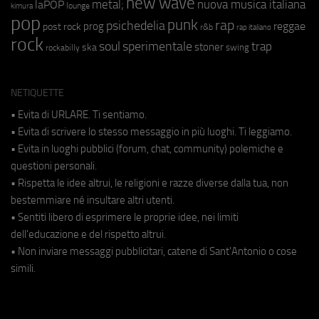
new wave
metal;
nuova musica italiana
laPOP
lounge
kimura
pop
punk
rap
psichedelia
reggae
prog
post rock
r&b
rap italiano
rock
soul
sperimentale
trap
stoner
ska
swing
rockabilly
NETIQUETTE
• Evita di URLARE. Ti sentiamo.
• Evita di scrivere lo stesso messaggio in più luoghi. Ti leggiamo.
• Evita in luoghi pubblici (forum, chat, community) polemiche e
questioni personali.
• Rispetta le idee altrui, le religioni e razze diverse dalla tua, non
bestemmiare né insultare altri utenti.
• Sentiti libero di esprimere le proprie idee, nei limiti
dell'educazione e del rispetto altrui.
• Non inviare messaggi pubblicitari, catene di Sant'Antonio o cose
simili.