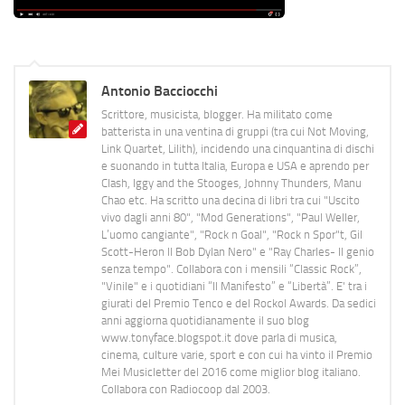
Antonio Bacciocchi
Scrittore, musicista, blogger. Ha militato come
batterista in una ventina di gruppi (tra cui Not Moving,
Link Quartet, Lilith), incidendo una cinquantina di dischi
e suonando in tutta Italia, Europa e USA e aprendo per
Clash, Iggy and the Stooges, Johnny Thunders, Manu
Chao etc. Ha scritto una decina di libri tra cui "Uscito
vivo dagli anni 80", "Mod Generations", "Paul Weller,
L’uomo cangiante", "Rock n Goal", "Rock n Spor"t, Gil
Scott-Heron Il Bob Dylan Nero" e "Ray Charles- Il genio
senza tempo". Collabora con i mensili “Classic Rock”,
"Vinile" e i quotidiani “Il Manifesto” e “Libertà”. E' tra i
giurati del Premio Tenco e del Rockol Awards. Da sedici
anni aggiorna quotidianamente il suo blog
www.tonyface.blogspot.it dove parla di musica,
cinema, culture varie, sport e con cui ha vinto il Premio
Mei Musicletter del 2016 come miglior blog italiano.
Collabora con Radiocoop dal 2003.