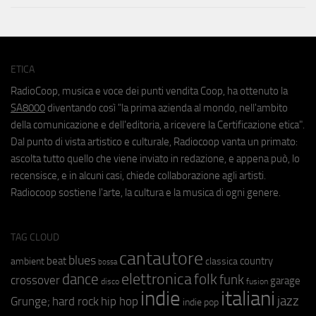
ETICA
RadioCoop, musica e voce dei punti vendita Coop, ha ottenuto la
SA8000
diventando così "la prima azienda al mondo, nell'ambito
della comunicazione e dell'editoria, a ricevere la Certificazione etica".
Dal punto di vista artistico e culturale, Radiocoop vanta un primato:
ascolta tutto quello che viene inviato in redazione, e appena può, lo
recensisce, e in alcuni casi, chiede collaborazione agli artisti.
Radiocoop sostiene l'arte, la cultura e la musica di ogni genere.
TAG CLOUD
cantautore
blues
beat
country
ambient
classica
bossa
elettronica
dance
folk
funk
crossover
garage
fusion
disco
indie
italiani
jazz
hip hop
Grunge;
hard rock
indie pop