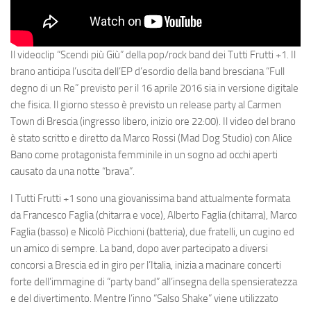
Il videoclip “Scendi più Giù” della pop/rock band dei
Tutti Frutti +1
. Il
brano anticipa l’uscita dell’EP d’esordio della band bresciana “Full
degno di un Re” previsto per il
16 aprile 2016
sia in versione digitale
che fisica. Il giorno stesso è previsto un release party al
Carmen
Town
di
Brescia
(ingresso libero, inizio ore 22:00). Il video del brano
è stato scritto e diretto da
Marco Rossi
(Mad Dog Studio) con
Alice
Bano
come protagonista femminile in un sogno ad occhi aperti
causato da una notte “brava”.
I
Tutti Frutti +1
sono una giovanissima band attualmente formata
da
Francesco Faglia
(chitarra e voce),
Alberto Faglia
(chitarra),
Marco
Faglia
(basso) e
Nicolò Picchioni
(batteria), due fratelli, un cugino ed
un amico di sempre. La band, dopo aver partecipato a diversi
concorsi a Brescia ed in giro per l’Italia, inizia a macinare concerti
forte dell’immagine di “party band” all’insegna della spensieratezza
e del divertimento. Mentre l’inno “Salso Shake” viene utilizzato