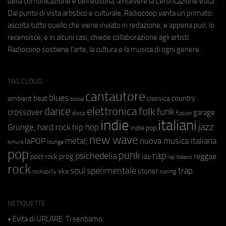
della comunicazione e dell'editoria, a ricevere la Certificazione etica".
Dal punto di vista artistico e culturale, Radiocoop vanta un primato:
ascolta tutto quello che viene inviato in redazione, e appena può, lo
recensisce, e in alcuni casi, chiede collaborazione agli artisti.
Radiocoop sostiene l'arte, la cultura e la musica di ogni genere.
TAG CLOUD
cantautore
blues
beat
country
ambient
classica
bossa
elettronica
dance
folk
funk
crossover
garage
fusion
disco
indie
italiani
jazz
hip hop
Grunge;
hard rock
indie pop
new wave
metal;
nuova musica italiana
laPOP
lounge
kimura
pop
punk
rap
psichedelia
reggae
prog
post rock
r&b
rap italiano
rock
soul
sperimentale
trap
stoner
ska
swing
rockabilly
NETIQUETTE
• Evita di URLARE. Ti sentiamo.