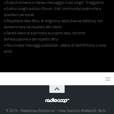
• Evita di scrivere lo stesso messaggio in più luoghi. Ti leggiamo.
• Evita in luoghi pubblici (forum, chat, community) polemiche e
questioni personali.
• Rispetta le idee altrui, le religioni e razze diverse dalla tua, non
bestemmiare né insultare altri utenti.
• Sentiti libero di esprimere le proprie idee, nei limiti
dell'educazione e del rispetto altrui.
• Non inviare messaggi pubblicitari, catene di Sant'Antonio o cose
simili.
© 2015 - Radiocoop Edizioni srl - Viale Giacomo Matteotti, 36/b -