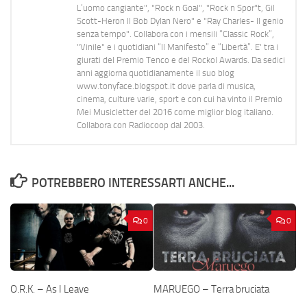
L’uomo cangiante", "Rock n Goal", "Rock n Spor"t, Gil
Scott-Heron Il Bob Dylan Nero" e "Ray Charles- Il genio
senza tempo". Collabora con i mensili “Classic Rock”,
"Vinile" e i quotidiani “Il Manifesto” e “Libertà”. E' tra i
giurati del Premio Tenco e del Rockol Awards. Da sedici
anni aggiorna quotidianamente il suo blog
www.tonyface.blogspot.it dove parla di musica,
cinema, culture varie, sport e con cui ha vinto il Premio
Mei Musicletter del 2016 come miglior blog italiano.
Collabora con Radiocoop dal 2003.
POTREBBERO INTERESSARTI ANCHE...
0
0
O.R.K. – As I Leave
MARUEGO – Terra bruciata