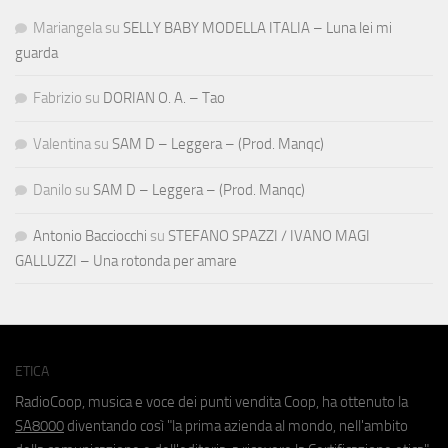
Mariangela
su
SELLY BABY MODELLA ITALIA – Luna lei mi
guarda
Fabrizio
su
DORIAN O. A. – Tao
Valentina
su
SAM D – Leggera – (Prod. Manqc)
Danilo
su
SAM D – Leggera – (Prod. Manqc)
Antonio Bacciocchi
su
STEFANO SPAZZI / IVANO MAGI
GALLUZZI – Una rotonda per amare
ETICA
RadioCoop, musica e voce dei punti vendita Coop, ha ottenuto la
SA8000
diventando così "la prima azienda al mondo, nell'ambito