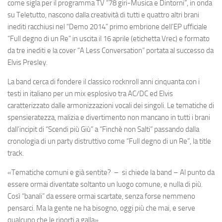
come sigla per il programma TV “78 giri-Musica e Dintorni”, in onda
su Teletutto, nascono dalla creatività di tutti e quattro altri brani
inediti racchiusi nel “Demo 2014” primo embrione dell’EP ufficiale
“Full degno di un Re” in uscita il 16 aprile (etichetta Vrec) e formato
da tre inediti e la cover “A Less Conversation” portata al successo da
Elvis Presley
.
La band cerca di fondere il classico rocknroll anni cinquanta con i
testi in italiano per un mix esplosivo tra
AC/DC
ed
Elvis
caratterizzato dalle armonizzazioni vocali dei singoli. Le tematiche di
spensieratezza, malizia e divertimento non mancano in tutti i brani
dall’incipit di “Scendi più Giù” a “Finchè non Salti” passando dalla
cronologia di un party distruttivo come “Full degno di un Re”, la title
track.
«Tematiche comuni e già sentite?
– si chiede la band –
Al punto da
essere ormai diventate soltanto un luogo comune, e nulla di più.
Così “banali” da essere ormai scartate, senza forse nemmeno
pensarci. Ma la gente ne ha bisogno, oggi più che mai, e serve
qualcuno che le riporti a galla»
.