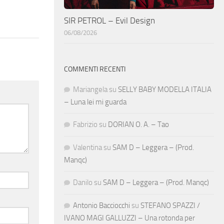
SIR PETROL – Evil Design
06/08/2026
COMMENTI RECENTI
Mariangela
su
SELLY BABY MODELLA ITALIA
– Luna lei mi guarda
Fabrizio
su
DORIAN O. A. – Tao
Valentina
su
SAM D – Leggera – (Prod.
Manqc)
Danilo
su
SAM D – Leggera – (Prod. Manqc)
Antonio Bacciocchi
su
STEFANO SPAZZI /
IVANO MAGI GALLUZZI – Una rotonda per