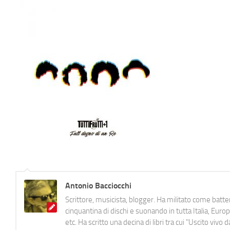
Antonio Bacciocchi
Scrittore, musicista, blogger. Ha militato come batter
cinquantina di dischi e suonando in tutta Italia, E
etc. Ha scritto una decina di libri tra cui "Uscito viv