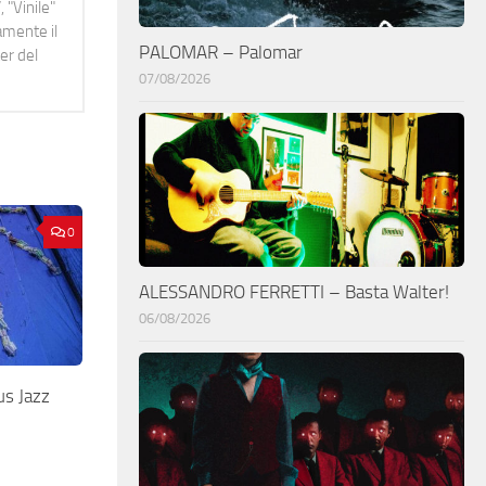
 "Vinile"
namente il
PALOMAR – Palomar
er del
07/08/2026
0
ALESSANDRO FERRETTI – Basta Walter!
06/08/2026
s Jazz