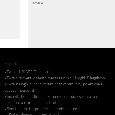
amare
NETIQUETTE
• Evita di URLARE. Ti sentiamo.
• Evita di scrivere lo stesso messaggio in più luoghi. Ti leggiamo.
• Evita in luoghi pubblici (forum, chat, community) polemiche e
questioni personali.
• Rispetta le idee altrui, le religioni e razze diverse dalla tua, non
bestemmiare né insultare altri utenti.
• Sentiti libero di esprimere le proprie idee, nei limiti