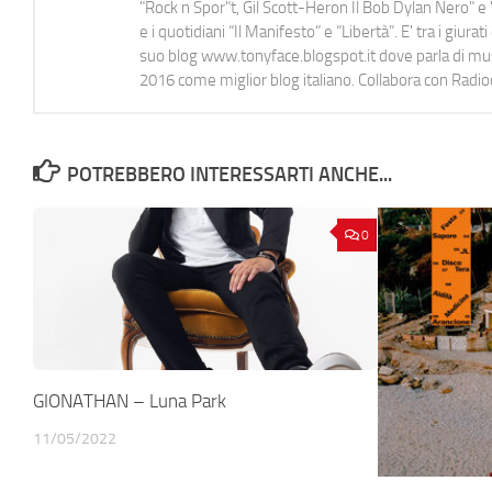
"Rock n Spor"t, Gil Scott-Heron Il Bob Dylan Nero" e "
e i quotidiani “Il Manifesto” e “Libertà”. E' tra i gi
suo blog www.tonyface.blogspot.it dove parla di music
2016 come miglior blog italiano. Collabora con Radi
POTREBBERO INTERESSARTI ANCHE...
0
GIONATHAN – Luna Park
11/05/2022