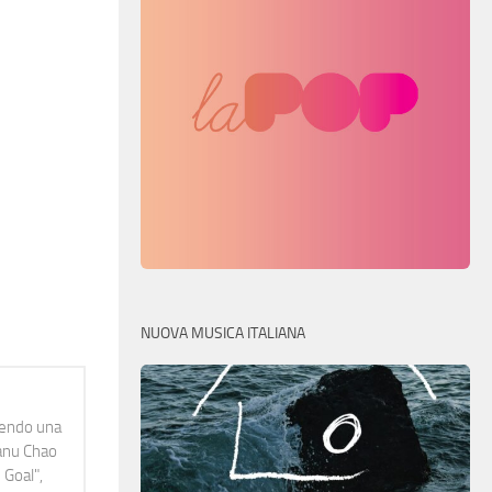
NUOVA MUSICA ITALIANA
idendo una
Manu Chao
 Goal",