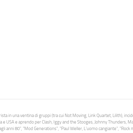
ista in una ventina di gruppi (tra cui Not Moving, Link Quartet, Lilith), inc
uropa e USA e aprendo per Clash, Iggy and the Stooges, Johnny Thunders, 
o dagli anni 80", "Mod Generations", "Paul Weller, L’uomo cangiante", "Rock n