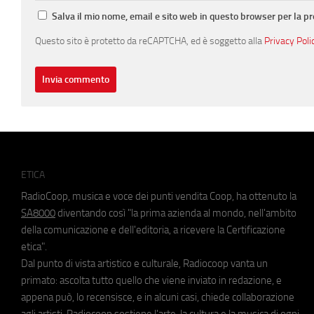
Salva il mio nome, email e sito web in questo browser per la 
Questo sito è protetto da reCAPTCHA, ed è soggetto alla
Privacy Poli
ETICA
RadioCoop, musica e voce dei punti vendita Coop, ha ottenuto la
SA8000
diventando così "la prima azienda al mondo, nell'ambito
della comunicazione e dell'editoria, a ricevere la Certificazione
etica".
Dal punto di vista artistico e culturale, Radiocoop vanta un
primato: ascolta tutto quello che viene inviato in redazione, e
appena può, lo recensisce, e in alcuni casi, chiede collaborazione