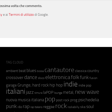
prossima volta che commento.
cy
e ai
Termini di utilizzo
di Google.
TAG CLOUD
cantautore
blues
beat
country
ambient
classica
bossa
elettronica
dance
folk
funk
crossover
fusion
disco
indie
hip hop
Grunge;
hard rock
garage
indie pop
italiani
new wave
jazz
metal;
laPOP
lounge
kimura
pop
psichedelia
nuova musica italiana
prog
post rock
rock
punk
rap
soul
reggae
ska
r&b
rockabilly
rap italiano