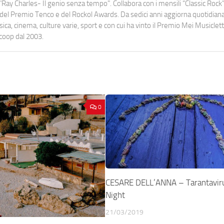
Ray Charles- Il genio senza tempo". Collabora con i mensili “Classic Rock”,
urati del Premio Tenco e del Rockol Awards. Da sedici anni aggiorna quotidia
a, cinema, culture varie, sport e con cui ha vinto il Premio Mei Musiclett
ocoop dal 2003.
0
CESARE DELL’ANNA – Tarantaviru
Night
21/03/2019