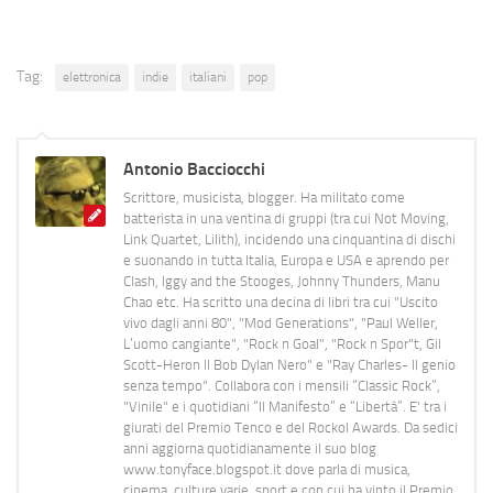
Tag:
elettronica
indie
italiani
pop
Antonio Bacciocchi
Scrittore, musicista, blogger. Ha militato come
batterista in una ventina di gruppi (tra cui Not Moving,
Link Quartet, Lilith), incidendo una cinquantina di dischi
e suonando in tutta Italia, Europa e USA e aprendo per
Clash, Iggy and the Stooges, Johnny Thunders, Manu
Chao etc. Ha scritto una decina di libri tra cui "Uscito
vivo dagli anni 80", "Mod Generations", "Paul Weller,
L’uomo cangiante", "Rock n Goal", "Rock n Spor"t, Gil
Scott-Heron Il Bob Dylan Nero" e "Ray Charles- Il genio
senza tempo". Collabora con i mensili “Classic Rock”,
"Vinile" e i quotidiani “Il Manifesto” e “Libertà”. E' tra i
giurati del Premio Tenco e del Rockol Awards. Da sedici
anni aggiorna quotidianamente il suo blog
www.tonyface.blogspot.it dove parla di musica,
cinema, culture varie, sport e con cui ha vinto il Premio