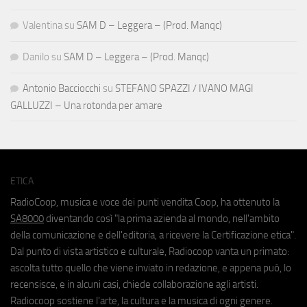
Valentina
su
SAM D – Leggera – (Prod. Manqc)
Danilo
su
SAM D – Leggera – (Prod. Manqc)
Antonio Bacciocchi
su
STEFANO SPAZZI / IVANO MAGI
GALLUZZI – Una rotonda per amare
ETICA
RadioCoop, musica e voce dei punti vendita Coop, ha ottenuto la
SA8000
diventando così "la prima azienda al mondo, nell'ambito
della comunicazione e dell'editoria, a ricevere la Certificazione etica".
Dal punto di vista artistico e culturale, Radiocoop vanta un primato:
ascolta tutto quello che viene inviato in redazione, e appena può, lo
recensisce, e in alcuni casi, chiede collaborazione agli artisti.
Radiocoop sostiene l'arte, la cultura e la musica di ogni genere.