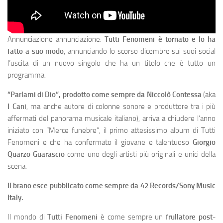
Annunciazione annunciazione:
Tutti Fenomeni è tornato e lo ha
fatto a suo modo
, annunciando lo scorso dicembre sui suoi social
l’uscita di un nuovo singolo che ha un titolo che è tutto un
programma.
“Parlami di Dio”, prodotto come sempre da Niccolò Contessa
(aka
I Cani
, ma anche autore di colonne sonore e produttore tra i più
affermati del panorama musicale italiano), arriva a chiudere l’anno
iniziato con “Merce funebre”, il primo attesissimo album di Tutti
Fenomeni e che ha confermato il giovane e talentuoso
Giorgio
Quarzo Guarascio
come uno degli artisti più originali e unici della
scena.
Il brano esce pubblicato come sempre da 42 Records/Sony Music
Italy.
Il mondo di
Tutti Fenomeni
è come sempre un
frullatore post-