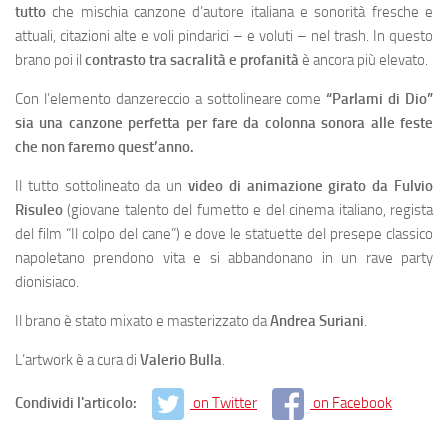
tutto
che mischia canzone d’autore italiana e sonorità fresche e
attuali, citazioni alte e voli pindarici – e voluti – nel trash. In questo
brano poi il
contrasto tra sacralità e profanità
è ancora più elevato.
Con l’elemento danzereccio a sottolineare come
“Parlami di Dio”
sia una canzone perfetta per fare da colonna sonora alle feste
che non faremo quest’anno.
Il tutto sottolineato da un
video di animazione girato da Fulvio
Risuleo
(giovane talento del fumetto e del cinema italiano, regista
del film “Il colpo del cane”) e dove le statuette del presepe classico
napoletano prendono vita e si abbandonano in un rave party
dionisiaco.
Il brano è stato mixato e masterizzato da
Andrea Suriani
.
L’artwork è a cura di
Valerio Bulla
.
Condividi l'articolo:
on Twitter
on Facebook