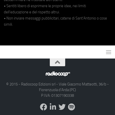
• Sentiti libero di esprimere le proprie idee, nei limiti
dell'educazione e del rispetto altrui.
• Non inviare messaggi pubblicitari, catene di Sant'Antonio o cose
simili.
© 2015 - Radiocoop Edizioni srl - Viale Giacomo Matteotti, 36/b -
Fiorenzuola d'Arda (PC)
P.IVA: 01307190338