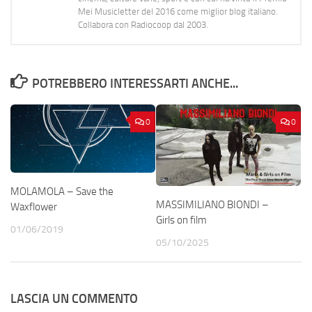
Mei Musicletter del 2016 come miglior blog italiano.
Collabora con Radiocoop dal 2003.
POTREBBERO INTERESSARTI ANCHE...
0
0
MOLAMOLA – Save the
MASSIMILIANO BIONDI –
Waxflower
Girls on film
01/06/2019
05/10/2025
LASCIA UN COMMENTO