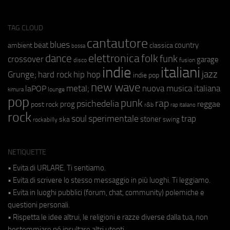
TAG CLOUD
cantautore
blues
beat
country
ambient
classica
bossa
elettronica
dance
folk
funk
crossover
garage
fusion
disco
indie
italiani
jazz
hip hop
Grunge;
hard rock
indie pop
new wave
metal;
nuova musica italiana
laPOP
lounge
kimura
pop
punk
rap
psichedelia
reggae
prog
post rock
r&b
rap italiano
rock
soul
sperimentale
trap
stoner
ska
swing
rockabilly
NETIQUETTE
• Evita di URLARE. Ti sentiamo.
• Evita di scrivere lo stesso messaggio in più luoghi. Ti leggiamo.
• Evita in luoghi pubblici (forum, chat, community) polemiche e
questioni personali.
• Rispetta le idee altrui, le religioni e razze diverse dalla tua, non
bestemmiare né insultare altri utenti.