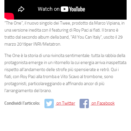
“The One”, il nuovo singolo dei Twee, prodotto da Marco Vipiana, in
una versione inedita con il featuring di Roy Paci ai fiati. Il brano è
tratto dal secondo album della band, “All You Can Italy”, uscito il 29
marzo 2019per INRI/Metatron.
The One è la storia di una rivincita sentimentale: tutta la rabbia della
protagonista emerge in un ritornello la cui energia arriva inaspettata
rispetto all’andamento delle strofe più spensierate e retrò. Qui i
fiati, con Roy Paci alla tromba e Vito Scavo al trombone, sono
protagonisti, particolareggiando e affinando ancor di più
l’arrangiamento del brano.
Condividi l'articolo:
on Twitter
on Facebook