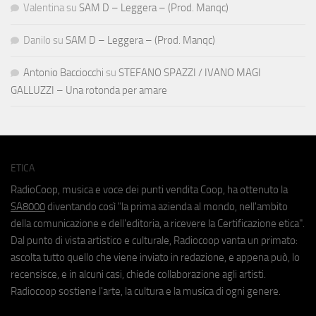
Valentina
su
SAM D – Leggera – (Prod. Manqc)
Danilo
su
SAM D – Leggera – (Prod. Manqc)
Antonio Bacciocchi
su
STEFANO SPAZZI / IVANO MAGI
GALLUZZI – Una rotonda per amare
ETICA
RadioCoop, musica e voce dei punti vendita Coop, ha ottenuto la
SA8000
diventando così "la prima azienda al mondo, nell'ambito
della comunicazione e dell'editoria, a ricevere la Certificazione etica".
Dal punto di vista artistico e culturale, Radiocoop vanta un primato:
ascolta tutto quello che viene inviato in redazione, e appena può, lo
recensisce, e in alcuni casi, chiede collaborazione agli artisti.
Radiocoop sostiene l'arte, la cultura e la musica di ogni genere.