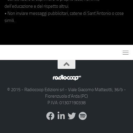
dell'educazione e del rispetto altrui.
• Non inviare messaggi pubblicitari, catene di Sant'Antonio o cose
simili.
© 2015 - Radiocoop Edizioni srl - Viale Giacomo Matteotti, 36/b -
Fiorenzuola d'Arda (PC)
P.IVA: 01307190338