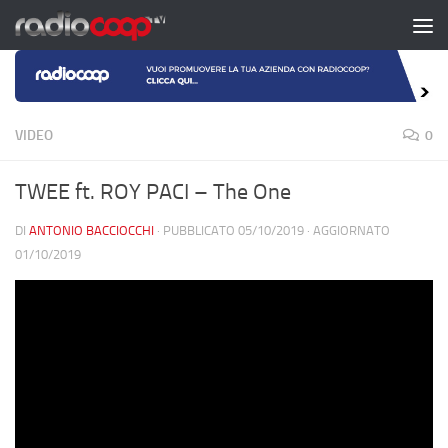
Salta al contenuto
VIDEO
0
TWEE ft. ROY PACI – The One
DI
ANTONIO BACCIOCCHI
· PUBBLICATO
05/10/2019
· AGGIORNATO
01/10/2019