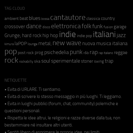
TAG CLOUD
cantautore
blues
beat
country
ambient
classica
bossa
elettronica
dance
folk
funk
crossover
garage
fusion
disco
indie
italiani
jazz
hip hop
Grunge;
hard rock
indie pop
new wave
metal;
nuova musica italiana
laPOP
lounge
kimura
pop
punk
rap
psichedelia
reggae
prog
post rock
r&b
rap italiano
rock
soul
sperimentale
trap
stoner
ska
swing
rockabilly
NETIQUETTE
• Evita di URLARE. Ti sentiamo.
• Evita di scrivere lo stesso messaggio in più luoghi. Ti leggiamo.
• Evita in luoghi pubblici (forum, chat, community) polemiche e
questioni personali.
• Rispetta le idee altrui, le religioni e razze diverse dalla tua, non
bestemmiare né insultare altri utenti.
• Sentiti libero di esprimere le proprie idee, nei limiti