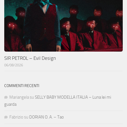
SIR PETROL – Evil Design
06/08/2026
COMMENTI RECENTI
Mariangela
su
SELLY BABY MODELLA ITALIA – Luna lei mi
guarda
Fabrizio
su
DORIAN O. A. – Tao