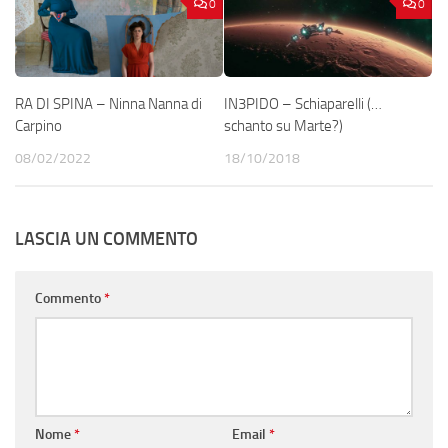
0
0
RA DI SPINA – Ninna Nanna di
IN3PIDO – Schiaparelli (…
Carpino
schanto su Marte?)
08/02/2022
18/10/2018
LASCIA UN COMMENTO
Commento
*
Nome
*
Email
*