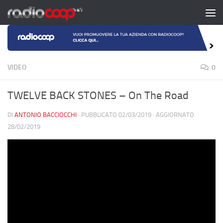
Salta al contenuto
VIDEO
0
TWELVE BACK STONES – On The Road
DI
ANTONIO BACCIOCCHI
· PUBBLICATO
02/03/2019
· AGGIORNATO
28/02/2019