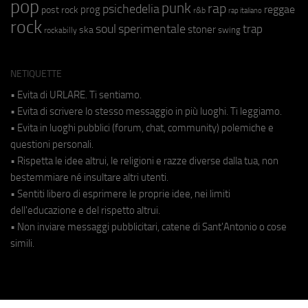
pop
punk
rap
psichedelia
reggae
prog
post rock
r&b
rap italiano
rock
soul
sperimentale
trap
stoner
ska
swing
rockabilly
NETIQUETTE
• Evita di URLARE. Ti sentiamo.
• Evita di scrivere lo stesso messaggio in più luoghi. Ti leggiamo.
• Evita in luoghi pubblici (forum, chat, community) polemiche e
questioni personali.
• Rispetta le idee altrui, le religioni e razze diverse dalla tua, non
bestemmiare né insultare altri utenti.
• Sentiti libero di esprimere le proprie idee, nei limiti
dell'educazione e del rispetto altrui.
• Non inviare messaggi pubblicitari, catene di Sant'Antonio o cose
simili.