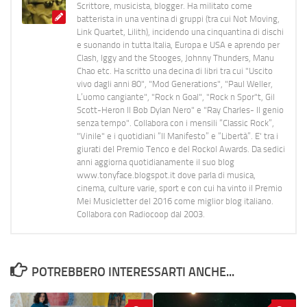
Scrittore, musicista, blogger. Ha militato come
batterista in una ventina di gruppi (tra cui Not Moving,
Link Quartet, Lilith), incidendo una cinquantina di dischi
e suonando in tutta Italia, Europa e USA e aprendo per
Clash, Iggy and the Stooges, Johnny Thunders, Manu
Chao etc. Ha scritto una decina di libri tra cui "Uscito
vivo dagli anni 80", "Mod Generations", "Paul Weller,
L’uomo cangiante", "Rock n Goal", "Rock n Spor"t, Gil
Scott-Heron Il Bob Dylan Nero" e "Ray Charles- Il genio
senza tempo". Collabora con i mensili “Classic Rock”,
"Vinile" e i quotidiani “Il Manifesto” e “Libertà”. E' tra i
giurati del Premio Tenco e del Rockol Awards. Da sedici
anni aggiorna quotidianamente il suo blog
www.tonyface.blogspot.it dove parla di musica,
cinema, culture varie, sport e con cui ha vinto il Premio
Mei Musicletter del 2016 come miglior blog italiano.
Collabora con Radiocoop dal 2003.
POTREBBERO INTERESSARTI ANCHE...