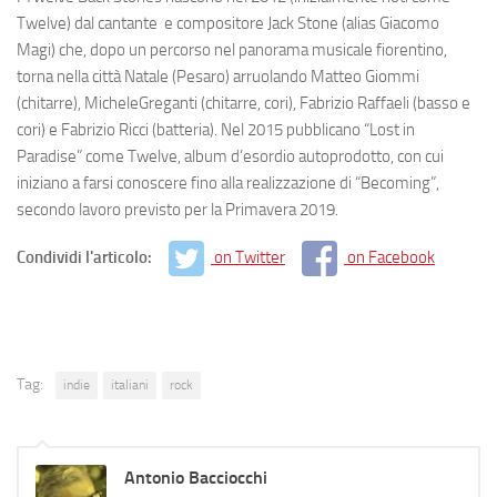
Twelve) dal cantante
e compositore
Jack
Stone
(alias Giacomo
Magi) che, dopo un percorso nel panorama musicale fiorentino,
torna nella città Natale (Pesaro) arruolando
Matteo
Giommi
(chitarre),
MicheleGreganti
(chitarre, cori),
Fabrizio
Raffaeli
(basso e
cori) e
Fabrizio
Ricci
(batteria). Nel 2015 pubblicano “Lost in
Paradise” come Twelve, album d’esordio autoprodotto, con cui
iniziano a farsi conoscere fino alla realizzazione di “Becoming”,
secondo lavoro previsto per la Primavera 2019.
Condividi l'articolo:
on Twitter
on Facebook
Tag:
indie
italiani
rock
Antonio Bacciocchi