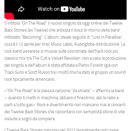
S’intitola “On The Road” il nuovo singolo da oggi online dei
Twelve
Back
Stones
(ex Twelve) che anticipa il disco di ritorno della band
intitolato “Becoming”. L’album, ideale seguito di “Lost in Paradise”,
uscirà il 12 aprile per
Vrec
Music
Label
,
Audioglobe
distribuzione. La
rock band pesarese si muove sulle coordinate dell’hard rock più
classico mix tra
The Cult
e
Velvet
Revolver
: non a caso la produzione
del singolo e dell’album è stata affidata a Pietro Foresti (già con
Tracii
Guns
e
Scott
Russo
tra i molti) cha ha dato al gruppo un sound
rock tipicamente americano.
«“On The Road” è la classica canzone “da strada” – afferma la band
– quando ti metti in macchina, abbassi il finestrino, alzi la radio e
parti a tutto gas».
Rock e divertimento non mancano mai ai concerti
dei Twelve Back Stones che raccontano con semplicità storie di vite
vissute e sogni da compiere.
I
Twelve
Back
Stones
nascono nel 2012 (inizialmente noti come