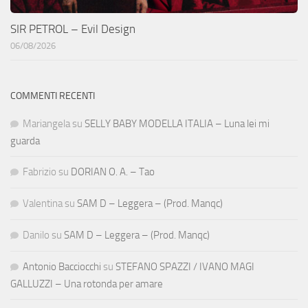
SIR PETROL – Evil Design
06/08/2026
COMMENTI RECENTI
Mariangela
su
SELLY BABY MODELLA ITALIA – Luna lei mi
guarda
Fabrizio
su
DORIAN O. A. – Tao
Valentina
su
SAM D – Leggera – (Prod. Manqc)
Danilo
su
SAM D – Leggera – (Prod. Manqc)
Antonio Bacciocchi
su
STEFANO SPAZZI / IVANO MAGI
GALLUZZI – Una rotonda per amare