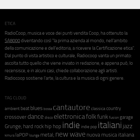
ETICA
RadioCoop, musica e voce dei punti vendita Coop, ha ottenuto la
SA8000
diventando così "la prima azienda al mondo, nell'ambito
della comunicazione e dell'editoria, a ricevere la Certificazione etica".
Dal punto di vista artistico e culturale, Radiocoop vanta un primato:
ascolta tutto quello che viene inviato in redazione, e appena può, lo
recensisce, e in alcuni casi, chiede collaborazione agli artisti.
Radiocoop sostiene l'arte, la cultura e la musica di ogni genere.
TAG CLOUD
cantautore
blues
beat
country
ambient
classica
bossa
elettronica
dance
folk
funk
crossover
garage
fusion
disco
indie
italiani
jazz
hip hop
Grunge;
hard rock
indie pop
new wave
metal;
nuova musica italiana
laPOP
lounge
kimura