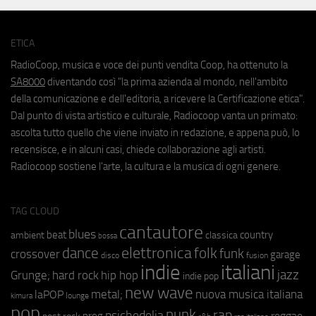
ETICA
RadioCoop, musica e voce dei punti vendita Coop, ha ottenuto la
SA8000
diventando così "la prima azienda al mondo, nell'ambito
della comunicazione e dell'editoria, a ricevere la Certificazione etica".
Dal punto di vista artistico e culturale, Radiocoop vanta un primato:
ascolta tutto quello che viene inviato in redazione, e appena può, lo
recensisce, e in alcuni casi, chiede collaborazione agli artisti.
Radiocoop sostiene l'arte, la cultura e la musica di ogni genere.
TAG CLOUD
cantautore
blues
beat
country
ambient
classica
bossa
elettronica
dance
folk
funk
crossover
garage
fusion
disco
indie
italiani
jazz
hip hop
Grunge;
hard rock
indie pop
new wave
metal;
nuova musica italiana
laPOP
lounge
kimura
pop
punk
rap
psichedelia
reggae
prog
post rock