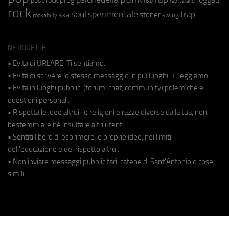
r&b
rap italiano
rock
soul
sperimentale
trap
stoner
ska
swing
rockabilly
NETIQUETTE
• Evita di URLARE. Ti sentiamo.
• Evita di scrivere lo stesso messaggio in più luoghi. Ti leggiamo.
• Evita in luoghi pubblici (forum, chat, community) polemiche e
questioni personali.
• Rispetta le idee altrui, le religioni e razze diverse dalla tua, non
bestemmiare né insultare altri utenti.
• Sentiti libero di esprimere le proprie idee, nei limiti
dell'educazione e del rispetto altrui.
• Non inviare messaggi pubblicitari, catene di Sant'Antonio o cose
simili.