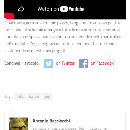
Finalmente,ecco un’altro mio pezzo, tengo molto ad esso poiché
racchiude tutte le mie energie e tutte le mie emozioni , riemerse
durante la composizione avvenuta in un periodo molto particolare
della mia vita. Voglio ringraziare tutte le persone che mi stanno
sostenendo in questi miei progetti..
Condividi l'articolo:
on Twitter
on Facebook
Tag:
indie
italiani
pop
Antonio Bacciocchi
Scrittore, musicista, blogger. Ha militato come