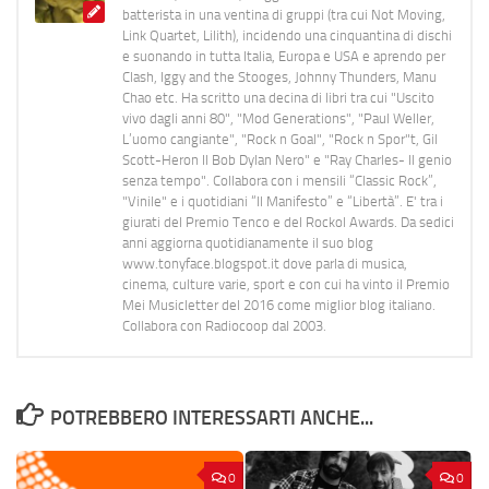
batterista in una ventina di gruppi (tra cui Not Moving,
Link Quartet, Lilith), incidendo una cinquantina di dischi
e suonando in tutta Italia, Europa e USA e aprendo per
Clash, Iggy and the Stooges, Johnny Thunders, Manu
Chao etc. Ha scritto una decina di libri tra cui "Uscito
vivo dagli anni 80", "Mod Generations", "Paul Weller,
L’uomo cangiante", "Rock n Goal", "Rock n Spor"t, Gil
Scott-Heron Il Bob Dylan Nero" e "Ray Charles- Il genio
senza tempo". Collabora con i mensili “Classic Rock”,
"Vinile" e i quotidiani “Il Manifesto” e “Libertà”. E' tra i
giurati del Premio Tenco e del Rockol Awards. Da sedici
anni aggiorna quotidianamente il suo blog
www.tonyface.blogspot.it dove parla di musica,
cinema, culture varie, sport e con cui ha vinto il Premio
Mei Musicletter del 2016 come miglior blog italiano.
Collabora con Radiocoop dal 2003.
POTREBBERO INTERESSARTI ANCHE...
0
0