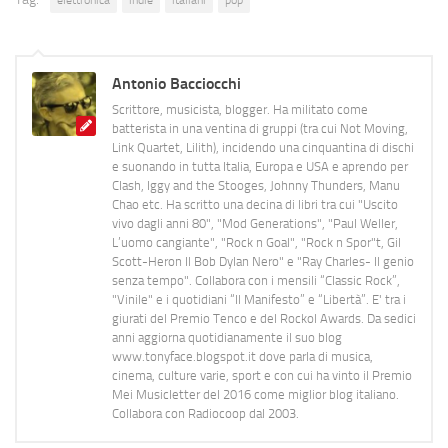
elettronica
indie
italiani
pop
Antonio Bacciocchi
Scrittore, musicista, blogger. Ha militato come
batterista in una ventina di gruppi (tra cui Not Moving,
Link Quartet, Lilith), incidendo una cinquantina di dischi
e suonando in tutta Italia, Europa e USA e aprendo per
Clash, Iggy and the Stooges, Johnny Thunders, Manu
Chao etc. Ha scritto una decina di libri tra cui "Uscito
vivo dagli anni 80", "Mod Generations", "Paul Weller,
L’uomo cangiante", "Rock n Goal", "Rock n Spor"t, Gil
Scott-Heron Il Bob Dylan Nero" e "Ray Charles- Il genio
senza tempo". Collabora con i mensili “Classic Rock”,
"Vinile" e i quotidiani “Il Manifesto” e “Libertà”. E' tra i
giurati del Premio Tenco e del Rockol Awards. Da sedici
anni aggiorna quotidianamente il suo blog
www.tonyface.blogspot.it dove parla di musica,
cinema, culture varie, sport e con cui ha vinto il Premio
Mei Musicletter del 2016 come miglior blog italiano.
Collabora con Radiocoop dal 2003.