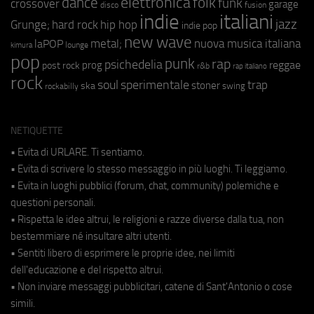
elettronica
dance
folk
funk
crossover
garage
fusion
disco
indie
italiani
jazz
hip hop
Grunge;
hard rock
indie pop
new wave
metal;
nuova musica italiana
laPOP
lounge
kimura
pop
punk
rap
psichedelia
reggae
prog
post rock
r&b
rap italiano
rock
soul
sperimentale
trap
stoner
ska
swing
rockabilly
NETIQUETTE
• Evita di URLARE. Ti sentiamo.
• Evita di scrivere lo stesso messaggio in più luoghi. Ti leggiamo.
• Evita in luoghi pubblici (forum, chat, community) polemiche e
questioni personali.
• Rispetta le idee altrui, le religioni e razze diverse dalla tua, non
bestemmiare né insultare altri utenti.
• Sentiti libero di esprimere le proprie idee, nei limiti
dell'educazione e del rispetto altrui.
• Non inviare messaggi pubblicitari, catene di Sant'Antonio o cose
simili.