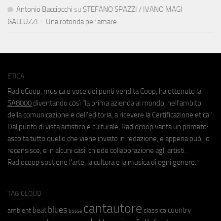
Antonio Bacciocchi
su
STEFANO SPAZZI / IVANO MAGI
GALLUZZI – Una rotonda per amare
ETICA
RadioCoop, musica e voce dei punti vendita Coop, ha ottenuto la
SA8000
diventando così "la prima azienda al mondo, nell'ambito
della comunicazione e dell'editoria, a ricevere la Certificazione etica".
Dal punto di vista artistico e culturale, Radiocoop vanta un primato:
ascolta tutto quello che viene inviato in redazione, e appena può, lo
recensisce, e in alcuni casi, chiede collaborazione agli artisti.
Radiocoop sostiene l'arte, la cultura e la musica di ogni genere.
TAG CLOUD
cantautore
blues
beat
country
ambient
classica
bossa