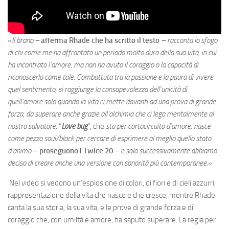
«
Il brano –
afferma Rhade che ha scritto il testo
– racconta lo sfogo
di chi come me ha affrontato un periodo molto duro della sua vita, in cui
ha incontrato l’amore, ma non ha avuto il coraggio o la capacità di
riconoscerlo come tale. Combattuta tra la passione e la paura di vivere
quel sentimento, si raggiunge la consapevolezza dell’unicità di
quell’amore solo quando la vita ci mette davanti ad una prova di grande
forza, da superare anche grazie all’alchimia che ci lega mentalmente al
nostro salvatore
. “
Love bug
”, che
sta per cortocircuito d’amore, nasce
come pezzo soul/black per cercare di esprimere al meglio quello stato
d’animo
–
proseguono i Twice 20
– e solo successivamente abbiamo
deciso di creare anche una versione con sonorità più contemporanee
.»
Nel video si vedono un‘esplosione di colori, di fiori e di cieli azzurri,
rappresentazione della vita che nasce e che cresce, mentre Rhade
canta la sua storia, la sua vita, e le prove di grande forza e di
coraggio che, con umiltà e amore, ha saputo superare. La regia per