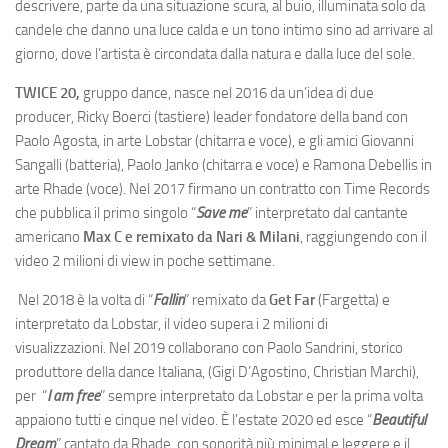
descrivere, parte da una situazione scura, al buio, illuminata solo da
candele che danno una luce calda e un tono intimo sino ad arrivare al
giorno, dove l’artista è circondata dalla natura e dalla luce del sole.
TWICE 20,
gruppo dance, nasce nel 2016 da un’idea di due
producer, Ricky Boerci (tastiere) leader fondatore della band con
Paolo Agosta, in arte Lobstar (chitarra e voce), e gli amici Giovanni
Sangalli (batteria), Paolo Janko (chitarra e voce) e Ramona Debellis in
arte Rhade (voce).
Nel 2017 firmano un contratto con Time Records
che pubblica il primo singolo “
Save me
” interpretato dal cantante
americano
Max C e remixato da Nari & Milani
, raggiungendo con il
video 2 milioni di view in poche settimane.
Nel 2018 è la volta di “
Fallin
” remixato da
Get Far
(Fargetta) e
interpretato da Lobstar, il video supera i 2 milioni di
visualizzazioni.
Nel 2019 collaborano con Paolo Sandrini, storico
produttore della dance Italiana, (Gigi D’Agostino, Christian Marchi),
per “
I am free
” sempre interpretato da Lobstar e per la prima volta
appaiono tutti e cinque nel video. È l’estate 2020 ed esce “
Beautiful
Dream
” cantato da Rhade, con sonorità più minimal e leggere e il