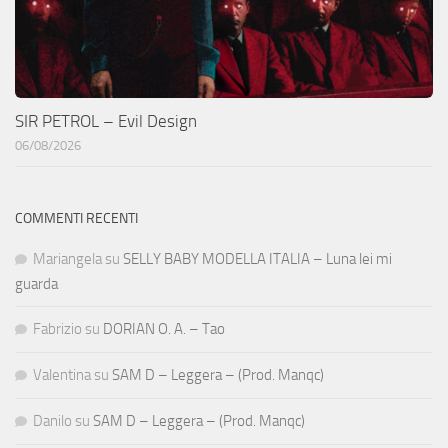
SIR PETROL – Evil Design
06/08/2026
COMMENTI RECENTI
Mariangela
su
SELLY BABY MODELLA ITALIA – Luna lei mi
guarda
Fabrizio
su
DORIAN O. A. – Tao
Valentina
su
SAM D – Leggera – (Prod. Manqc)
Danilo
su
SAM D – Leggera – (Prod. Manqc)