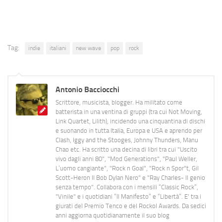
Tag:
indie
italiani
new wave
pop
rock
Antonio Bacciocchi
Scrittore, musicista, blogger. Ha militato come
batterista in una ventina di gruppi (tra cui Not Moving,
Link Quartet, Lilith), incidendo una cinquantina di dischi
e suonando in tutta Italia, Europa e USA e aprendo per
Clash, Iggy and the Stooges, Johnny Thunders, Manu
Chao etc. Ha scritto una decina di libri tra cui "Uscito
vivo dagli anni 80", "Mod Generations", "Paul Weller,
L’uomo cangiante", "Rock n Goal", "Rock n Spor"t, Gil
Scott-Heron Il Bob Dylan Nero" e "Ray Charles- Il genio
senza tempo". Collabora con i mensili “Classic Rock”,
"Vinile" e i quotidiani “Il Manifesto” e “Libertà”. E' tra i
giurati del Premio Tenco e del Rockol Awards. Da sedici
anni aggiorna quotidianamente il suo blog