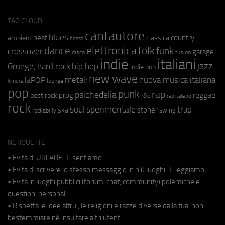
TAG CLOUD
cantautore
blues
beat
country
ambient
classica
bossa
elettronica
dance
folk
funk
crossover
garage
fusion
disco
indie
italiani
jazz
hip hop
Grunge;
hard rock
indie pop
new wave
metal;
nuova musica italiana
laPOP
lounge
kimura
pop
punk
rap
psichedelia
reggae
prog
post rock
r&b
rap italiano
rock
soul
sperimentale
trap
stoner
ska
swing
rockabilly
NETIQUETTE
• Evita di URLARE. Ti sentiamo.
• Evita di scrivere lo stesso messaggio in più luoghi. Ti leggiamo.
• Evita in luoghi pubblici (forum, chat, community) polemiche e
questioni personali.
• Rispetta le idee altrui, le religioni e razze diverse dalla tua, non
bestemmiare né insultare altri utenti.