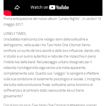
Prima anticipazione del nuovo album “Lonely Nights” , in uscita il 15
maggio 2017.
LONELY TIMES.
Una ballata malinconica che indaga i temi della solitudine e
dell’egoismo, nella quale i tre Two Hicks One Cityman fanno
confluire un sunto dei loro ascolti e dello loro influenze, dando vita
in studio a un suono autentico e naturale che rispecchia in pieno
l’indole live della band. Nel paesaggio urbano disegnato per il
videoclip il protagonista vaga senza una meta apparente,
completamente solo. Questo suo “viaggio” lo spingerà a riflettere
sulla sua condizione di isolamento psicologico e sociale. L’incognita
sta tutta nella conclusione finale: solitudine come sinonimo di
sofferenza o al contrario stato rassicurante da cui trarre
giovamento?
Con la loro musica i Two Hicks One Cityman tratteggiano scenari