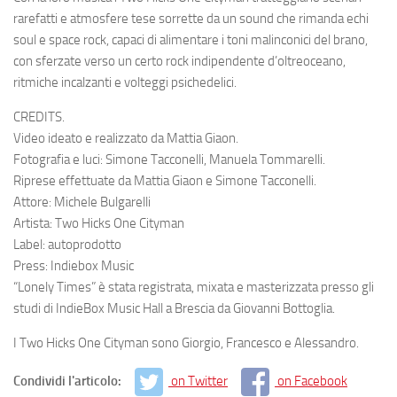
rarefatti e atmosfere tese sorrette da un sound che rimanda echi
soul e space rock, capaci di alimentare i toni malinconici del brano,
con sferzate verso un certo rock indipendente d’oltreoceano,
ritmiche incalzanti e volteggi psichedelici.
CREDITS.
Video ideato e realizzato da Mattia Giaon.
Fotografia e luci: Simone Tacconelli, Manuela Tommarelli.
Riprese effettuate da Mattia Giaon e Simone Tacconelli.
Attore: Michele Bulgarelli
Artista: Two Hicks One Cityman
Label: autoprodotto
Press: Indiebox Music
“Lonely Times” è stata registrata, mixata e masterizzata presso gli
studi di IndieBox Music Hall a Brescia da Giovanni Bottoglia.
I Two Hicks One Cityman sono Giorgio, Francesco e Alessandro.
Condividi l'articolo:
on Twitter
on Facebook