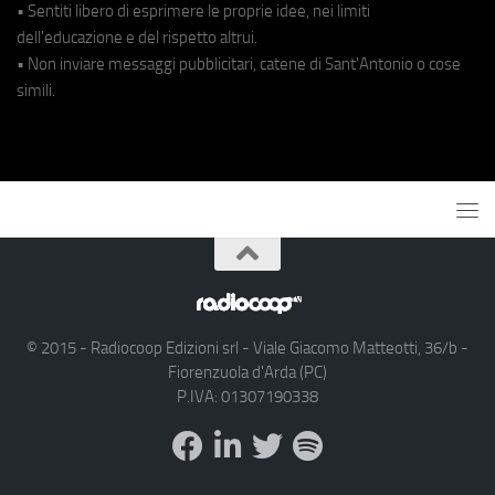
• Sentiti libero di esprimere le proprie idee, nei limiti
dell'educazione e del rispetto altrui.
• Non inviare messaggi pubblicitari, catene di Sant'Antonio o cose
simili.
© 2015 - Radiocoop Edizioni srl - Viale Giacomo Matteotti, 36/b -
Fiorenzuola d'Arda (PC)
P.IVA: 01307190338