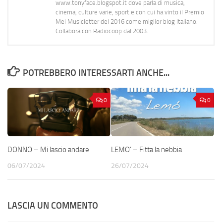
www.tonyface.blogspot.it dove parla di musica,
cinema, culture varie, sport e con cui ha vinto il Premio
Mei Musicletter del 2016 come miglior blog italiano.
Collabora con Radiocoop dal 2003.
POTREBBERO INTERESSARTI ANCHE...
0
0
DONNO – Mi lascio andare
LEMO’ – Fitta la nebbia
06/07/2024
26/07/2024
LASCIA UN COMMENTO