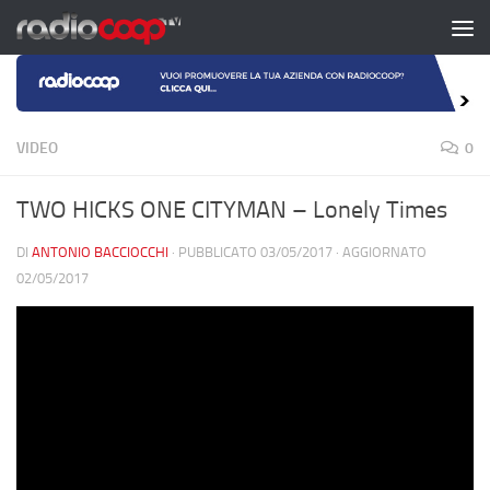
Salta al contenuto
VIDEO
0
TWO HICKS ONE CITYMAN – Lonely Times
DI
ANTONIO BACCIOCCHI
· PUBBLICATO
03/05/2017
· AGGIORNATO
02/05/2017