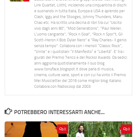
Link Quartet, Lilith), incidendo una cinquantina di dischi
e suonando in tutta Italia, Europa e USA e aprendo per
Clash, Iggy and the Stooges, Johnny Thunders, Manu
Chao etc. Ha scritto una decina di libri tra cui "Uscito
vivo dagli anni 80", "Mod Generations", "Paul Weller,
L’uomo cangiante", "Rock n Goal", "Rock n Spor"t, Gil
Scott-Heron Il Bob Dylan Nero" e "Ray Charles- Il genio
senza tempo". Collabora con i mensili “Classic Rock”,
"Vinile" e i quotidiani “Il Manifesto” e “Libertà”. E' tra i
giurati del Premio Tenco e del Rockol Awards. Da sedici
anni aggiorna quotidianamente il suo blog
www.tonyface.blogspot.it dove parla di musica,
cinema, culture varie, sport e con cui ha vinto il Premio
Mei Musicletter del 2016 come miglior blog italiano.
Collabora con Radiocoop dal 2003.
POTREBBERO INTERESSARTI ANCHE...
0
0