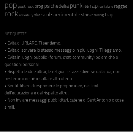
pop
punk
rap
psichedelia
reggae
prog
post rock
r&b
rap italiano
rock
soul
sperimentale
trap
stoner
ska
swing
rockabilly
NETIQUETTE
• Evita di URLARE. Ti sentiamo.
• Evita di scrivere lo stesso messaggio in più luoghi. Ti leggiamo.
• Evita in luoghi pubblici (forum, chat, community) polemiche e
questioni personali.
• Rispetta le idee altrui, le religioni e razze diverse dalla tua, non
bestemmiare né insultare altri utenti.
• Sentiti libero di esprimere le proprie idee, nei limiti
dell'educazione e del rispetto altrui.
• Non inviare messaggi pubblicitari, catene di Sant'Antonio o cose
simili.