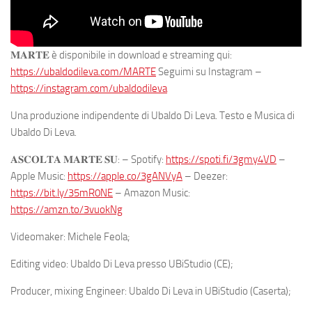
𝐌𝐀𝐑𝐓𝐄 è disponibile in download e streaming qui:
https://ubaldodileva.com/MARTE
Seguimi su Instagram –
https://instagram.com/ubaldodileva
Una produzione indipendente di Ubaldo Di Leva. Testo e Musica di
Ubaldo Di Leva.
𝐀𝐒𝐂𝐎𝐋𝐓𝐀 𝐌𝐀𝐑𝐓𝐄 𝐒𝐔: – Spotify:
https://spoti.fi/3gmy4VD
–
Apple Music:
https://apple.co/3gANVyA
– Deezer:
https://bit.ly/35mR0NE
– Amazon Music:
https://amzn.to/3vuokNg
Videomaker: Michele Feola;
Editing video: Ubaldo Di Leva presso UBiStudio (CE);
Producer, mixing Engineer: Ubaldo Di Leva in UBiStudio (Caserta);