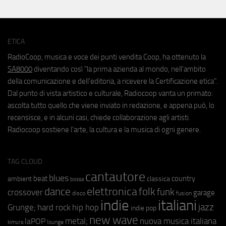
ETICA
RadioCoop, musica e voce dei punti vendita Coop, ha ottenuto la
SA8000
diventando così "la prima azienda al mondo, nell'ambito
della comunicazione e dell'editoria, a ricevere la Certificazione etica".
Dal punto di vista artistico e culturale, Radiocoop vanta un primato:
ascolta tutto quello che viene inviato in redazione, e appena può, lo
recensisce, e in alcuni casi, chiede collaborazione agli artisti.
Radiocoop sostiene l'arte, la cultura e la musica di ogni genere.
TAG CLOUD
cantautore
blues
beat
country
ambient
classica
bossa
elettronica
dance
folk
funk
crossover
garage
fusion
disco
indie
italiani
jazz
hip hop
Grunge;
hard rock
indie pop
new wave
metal;
nuova musica italiana
laPOP
lounge
kimura