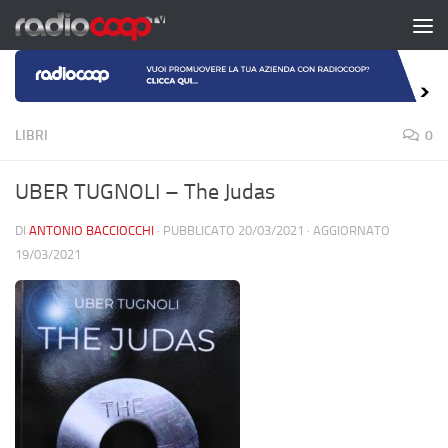
Salta al contenuto
LIBRI
0
UBER TUGNOLI – The Judas
DI
ANTONIO BACCIOCCHI
· PUBBLICATO
20/03/2021
· AGGIORNATO
19/03/2021