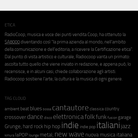
ETICA
RadioCoop, musica e voce dei punti vendita Coop, ha ottenuto la
SA8000
diventando così "la prima azienda al mondo, nell'ambito
della comunicazione e dell'editoria, a ricevere la Certificazione etica".
Dal punto di vista artistico e culturale, Radiocoop vanta un primato:
ascolta tutto quello che viene inviato in redazione, e appena può, lo
recensisce, e in alcuni casi, chiede collaborazione agli artisti.
Radiocoop sostiene l'arte, la cultura e la musica di ogni genere.
TAG CLOUD
cantautore
blues
beat
country
ambient
classica
bossa
elettronica
dance
folk
funk
crossover
garage
fusion
disco
indie
italiani
jazz
hip hop
Grunge;
hard rock
indie pop
new wave
metal;
nuova musica italiana
laPOP
lounge
kimura