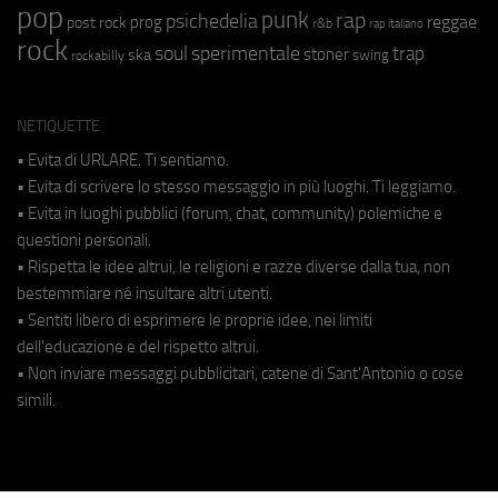
pop
punk
rap
psichedelia
reggae
prog
post rock
r&b
rap italiano
rock
soul
sperimentale
trap
stoner
ska
swing
rockabilly
NETIQUETTE
• Evita di URLARE. Ti sentiamo.
• Evita di scrivere lo stesso messaggio in più luoghi. Ti leggiamo.
• Evita in luoghi pubblici (forum, chat, community) polemiche e
questioni personali.
• Rispetta le idee altrui, le religioni e razze diverse dalla tua, non
bestemmiare né insultare altri utenti.
• Sentiti libero di esprimere le proprie idee, nei limiti
dell'educazione e del rispetto altrui.
• Non inviare messaggi pubblicitari, catene di Sant'Antonio o cose
simili.