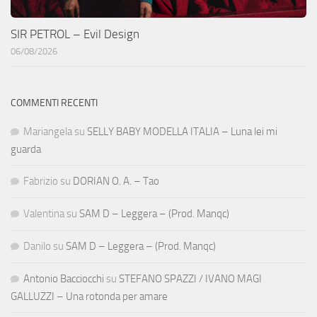
SIR PETROL – Evil Design
06/08/2026
COMMENTI RECENTI
Mariangela
su
SELLY BABY MODELLA ITALIA – Luna lei mi
guarda
Fabrizio
su
DORIAN O. A. – Tao
Valentina
su
SAM D – Leggera – (Prod. Manqc)
Danilo
su
SAM D – Leggera – (Prod. Manqc)
Antonio Bacciocchi
su
STEFANO SPAZZI / IVANO MAGI
GALLUZZI – Una rotonda per amare