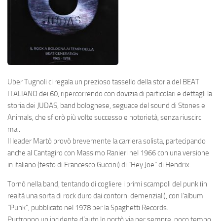
Uber Tugnoli ci regala un prezioso tassello della storia del
BEAT
ITALIANO
dei 60, ripercorrendo con dovizia di particolari e dettagli la
storia dei
JUDAS
, band bolognese, seguace del sound di Stones e
Animals, che sfiorò più volte successo e notorietà, senza riuscirci
mai.
Il leader Martò provò brevemente la carriera solista, partecipando
anche al Cantagiro con Massimo Ranieri nel 1966 con una versione
in italiano (testo di Francesco Guccini) di “Hey Joe” di Hendrix.
Tornò nella band, tentando di cogliere i primi scampoli del punk (in
realtà una sorta di rock duro dai contorni demenziali), con l’album
“Punk”, pubblicato nel 1978 per la Spaghetti Records.
Purtroppo un incidente d’auto lo portò via per sempre, poco tempo