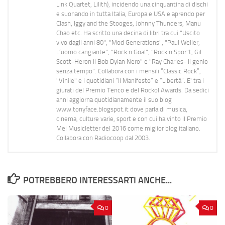
Link Quartet, Lilith), incidendo una cinquantina di dischi
e suonando in tutta Italia, Europa e USA e aprendo per
Clash, Iggy and the Stooges, Johnny Thunders, Manu
Chao etc. Ha scritto una decina di libri tra cui "Uscito
vivo dagli anni 80", "Mod Generations", "Paul Weller,
L’uomo cangiante", "Rock n Goal", "Rock n Spor"t, Gil
Scott-Heron Il Bob Dylan Nero" e "Ray Charles- Il genio
senza tempo". Collabora con i mensili “Classic Rock”,
"Vinile" e i quotidiani “Il Manifesto” e “Libertà”. E' tra i
giurati del Premio Tenco e del Rockol Awards. Da sedici
anni aggiorna quotidianamente il suo blog
www.tonyface.blogspot.it dove parla di musica,
cinema, culture varie, sport e con cui ha vinto il Premio
Mei Musicletter del 2016 come miglior blog italiano.
Collabora con Radiocoop dal 2003.
POTREBBERO INTERESSARTI ANCHE...
0
0