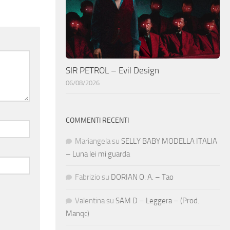
SIR PETROL – Evil Design
06/08/2026
COMMENTI RECENTI
Mariangela
su
SELLY BABY MODELLA ITALIA
– Luna lei mi guarda
Fabrizio
su
DORIAN O. A. – Tao
Valentina
su
SAM D – Leggera – (Prod.
Manqc)