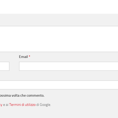
Email
*
prossima volta che commento.
cy
e ai
Termini di utilizzo
di Google.