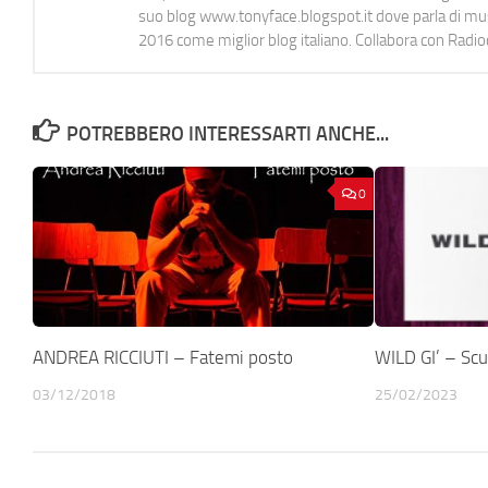
suo blog www.tonyface.blogspot.it dove parla di music
2016 come miglior blog italiano. Collabora con Radi
POTREBBERO INTERESSARTI ANCHE...
0
ANDREA RICCIUTI – Fatemi posto
WILD GI’ – Sc
03/12/2018
25/02/2023