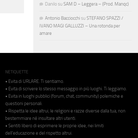
Danilo
su
SAM D – Leggera – (Prod. Manqc)
Antonio Bacciocchi
su
STEFANO SPAZZI /
IVANO MAGI GALLUZZI – Una rotonda per
amare
NETIQUETTE
• Evita di URLARE. Ti sentiamo.
• Evita di scrivere lo stesso messaggio in più luoghi. Ti leggiamo.
• Evita in luoghi pubblici (forum, chat, community) polemiche e
questioni personali.
• Rispetta le idee altrui, le religioni e razze diverse dalla tua, non
bestemmiare né insultare altri utenti.
• Sentiti libero di esprimere le proprie idee, nei limiti
dell'educazione e del rispetto altrui.