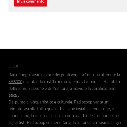
ETICA
RadioCoop, musica e voce dei punti vendita Coop, ha ottenuto la
SA8000
diventando così "la prima azienda al mondo, nell'ambito
della comunicazione e dell'editoria, a ricevere la Certificazione
etica".
Dal punto di vista artistico e culturale, Radiocoop vanta un
primato: ascolta tutto quello che viene inviato in redazione, e
appena può, lo recensisce, e in alcuni casi, chiede collaborazione
agli artisti. Radiocoop sostiene l'arte, la cultura e la musica di ogni