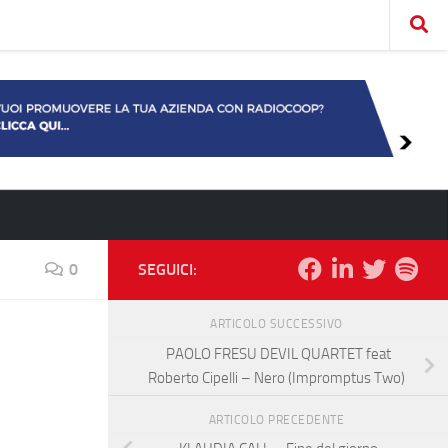
0
SEGUICI:
ARTICOLO SUCCESSIVO
PAOLO FRESU DEVIL QUARTET feat
Roberto Cipelli – Nero (Impromptus Two)
ARTICOLO PRECEDENTE