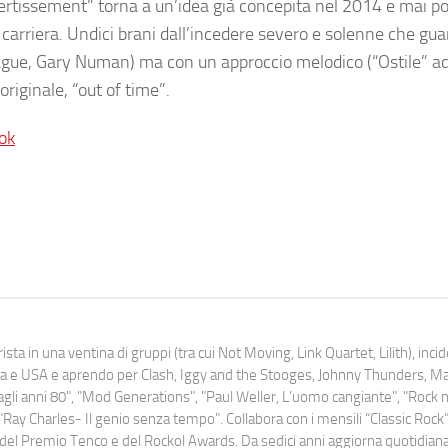
ertissement” torna a un’idea già concepita nel 2014 e mai po
a carriera. Undici brani dall’incedere severo e solenne che gua
gue, Gary Numan) ma con un approccio melodico (“Ostile” a
riginale, “out of time”.
ok
ista in una ventina di gruppi (tra cui Not Moving, Link Quartet, Lilith), inc
uropa e USA e aprendo per Clash, Iggy and the Stooges, Johnny Thunders, 
o dagli anni 80", "Mod Generations", "Paul Weller, L’uomo cangiante", "Rock n
Ray Charles- Il genio senza tempo". Collabora con i mensili “Classic Rock”,
urati del Premio Tenco e del Rockol Awards. Da sedici anni aggiorna quotidia