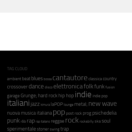
TAG CLOUD
cantautore
blues
beat
country
ambient
classica
bossa
elettronica
dance
folk
funk
crossover
fusion
disco
indie
hip hop
Grunge;
hard rock
garage
indie pop
italiani
new wave
jazz
metal;
laPOP
lounge
kimura
pop
psichedelia
nuova musica italiana
prog
post rock
rock
punk
rap
soul
reggae
ska
r&b
rockabilly
rap italiano
sperimentale
trap
stoner
swing