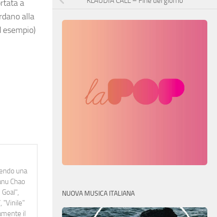
KLAUDIA CALL – Fine del giorno
rtata a
rdano alla
d esempio)
idendo una
Manu Chao
 Goal",
NUOVA MUSICA ITALIANA
 "Vinile"
namente il