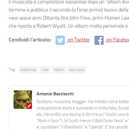
Il musicista e compositore sassarese dopo un “album div
termine e pubblica il secondo (o forse primo) lavoro dell
new wave anni Ottanta (tra John Foxx, primi Human Lea
che riporta a Robert Wyatt. Un album molto personale e o
Condividi l'articolo:
on Twitter
on Facebo
Tag:
elettronica
indie
italiani
new wave
Antonio Bacciocchi
Scrittore, musicista, blogger. Ha militato come batter
cinquantina di dischi e suonando in tutta Italia, E
etc. Ha scritto una decina di libri tra cui "Uscito viv
"Rock n Spor"t, Gil Scott-Heron Il Bob Dylan Nero" e "
e i quotidiani “Il Manifesto” e “Libertà”. E' tra i gi