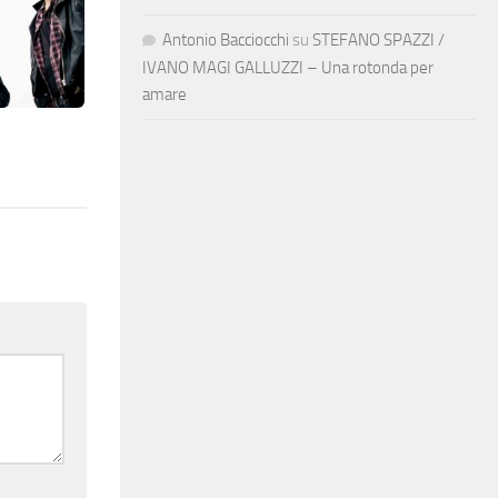
Antonio Bacciocchi
su
STEFANO SPAZZI /
IVANO MAGI GALLUZZI – Una rotonda per
amare