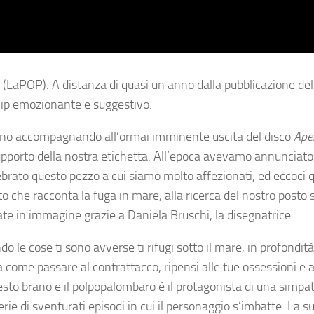
a (LaPOP). A distanza di quasi un anno dalla pubblicazione de
eoclip emozionante e suggestivo.
stanno accompagnando all’ormai imminente uscita del disco
Aper
supporto della nostra etichetta. All’epoca avevamo annunciat
brato questo pezzo a cui siamo molto affezionati, ed eccoci 
to che racconta la fuga in mare, alla ricerca del nostro posto s
te in immagine grazie a Daniela Bruschi, la disegnatrice.
le cose ti sono avverse ti rifugi sotto il mare, in profondità,
a come passare al contrattacco, ripensi alle tue ossessioni e ag
esto brano e il polpo­palombaro è il protagonista di una simpa
serie di sventurati episodi in cui il personaggio s’imbatte. La s