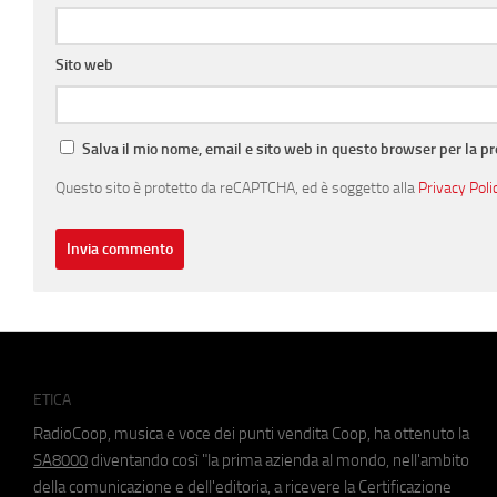
Sito web
Salva il mio nome, email e sito web in questo browser per la 
Questo sito è protetto da reCAPTCHA, ed è soggetto alla
Privacy Poli
ETICA
RadioCoop, musica e voce dei punti vendita Coop, ha ottenuto la
SA8000
diventando così "la prima azienda al mondo, nell'ambito
della comunicazione e dell'editoria, a ricevere la Certificazione