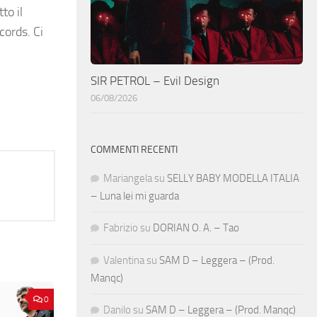
to il
cords. Ci
SIR PETROL – Evil Design
06/08/2026
COMMENTI RECENTI
Mariangela
su
SELLY BABY MODELLA ITALIA
– Luna lei mi guarda
Fabrizio
su
DORIAN O. A. – Tao
Valentina
su
SAM D – Leggera – (Prod.
Manqc)
0
Danilo
su
SAM D – Leggera – (Prod. Manqc)