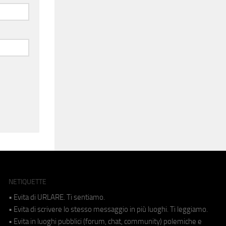
NETIQUETTE
• Evita di URLARE. Ti sentiamo.
• Evita di scrivere lo stesso messaggio in più luoghi. Ti leggiamo.
• Evita in luoghi pubblici (forum, chat, community) polemiche e