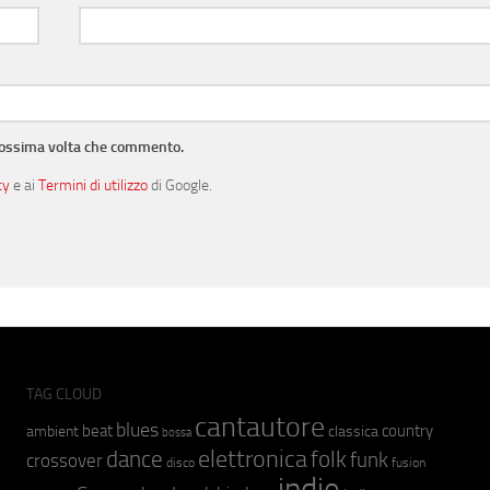
prossima volta che commento.
cy
e ai
Termini di utilizzo
di Google.
TAG CLOUD
cantautore
blues
beat
country
ambient
classica
bossa
elettronica
dance
folk
funk
crossover
fusion
disco
indie