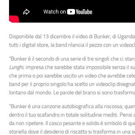
Disponibile dal 13 dicembre il video di Bunker, di Ugand
tutti i digital store, la band rilancia il pezzo con un vid
“Bunker è il secondo di una serie di tre singoli che ci 
Lunghi
; impresa che sarebbe stata impossibile senza il 
che prima o poi sarebbe uscito un video che avrebbe cele
band per il proprio singolo ha scelto un videoclip disegna
lontano dal mondo. Le parole del brano si sono trasforma
“Bunker è una canzone autobiografica alla riscossa; quando 
dentro il tuo scafandro in totale solitudine mediti. Pensi 
da non ripetere. Il casco pesante e solido è simbolo di qu
storiella dove il desiderio di riscatto si trasforma in una 