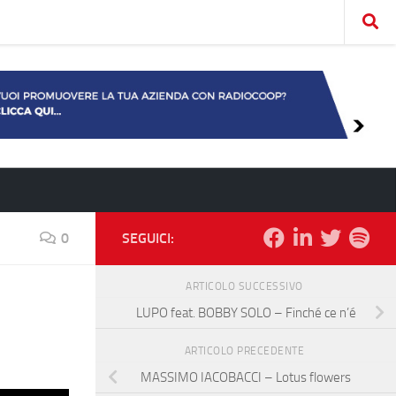
0
SEGUICI:
ARTICOLO SUCCESSIVO
LUPO feat. BOBBY SOLO – Finché ce n’é
ARTICOLO PRECEDENTE
MASSIMO IACOBACCI – Lotus flowers