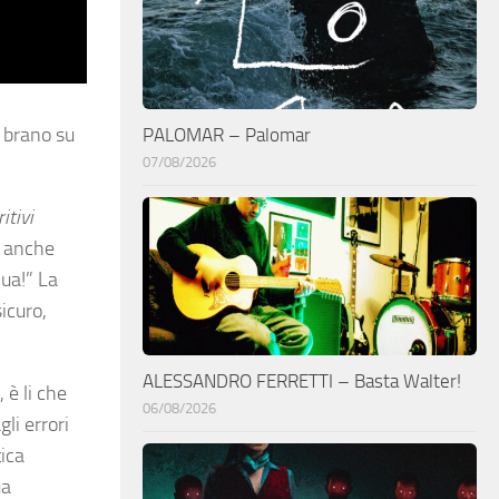
l brano su
PALOMAR – Palomar
07/08/2026
itivi
o anche
qua!” La
icuro,
ALESSANDRO FERRETTI – Basta Walter!
 è li che
06/08/2026
li errori
tica
ua