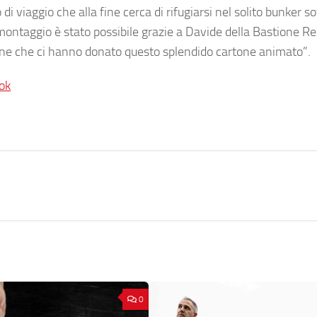
viaggio che alla fine cerca di rifugiarsi nel solito bunker sot
montaggio è stato possibile grazie a Davide della Bastione Re
one che ci hanno donato questo splendido cartone animato”.
ok
0