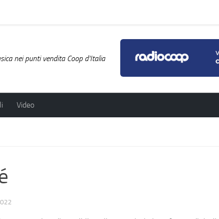
ica nei punti vendita Coop d'Italia
i
Video
é
2022