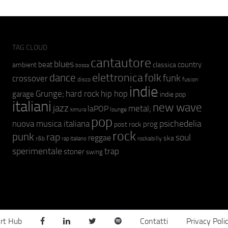
TAG CLOUD
cantautore
blues
beat
country
ambient
classica
bossa
elettronica
dance
folk
funk
crossover
fusion
disco
indie
hip hop
Grunge;
hard rock
garage
indie pop
italiani
new wave
jazz
metal;
laPOP
lounge
kimura
pop
psichedelia
nuova musica italiana
prog
post rock
rock
punk
rap
soul
reggae
ska
r&b
rockabilly
rap italiano
sperimentale
trap
stoner
swing
rt Hub
Contatti
Privacy Poli