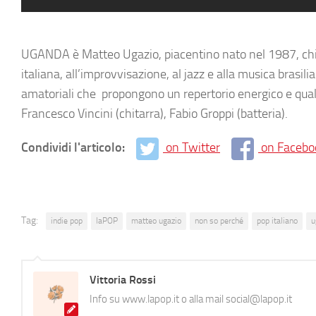
UGANDA è Matteo Ugazio, piacentino nato nel 1987, chit
italiana, all’improvvisazione, al jazz e alla musica bras
amatoriali che propongono un repertorio energico e qualc
Francesco Vincini (chitarra), Fabio Groppi (batteria).
Condividi l'articolo:
on Twitter
on Facebo
Tag:
indie pop
laPOP
matteo ugazio
non so perché
pop italiano
u
Vittoria Rossi
Info su www.lapop.it o alla mail social@lapop.it