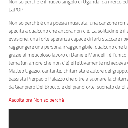
Non so perché è il nuovo singolo di Uganda, da mercoledì
LaPOP.
Non so perché è una poesia musicata, una canzone romanti
spedita a qualcuno che ancora non c’è. La solitudine è i
evasione, una forte speranza capace di farti staccare i piedi
raggiungere una persona irraggiungibile, qualcuno che ti s
grazie al meticoloso lavoro di Daniele Mandelli, è l’unico 
tema (un amore che non c’è) effettivamente richiedeva u
Matteo Ugazio, cantante, chitarrista e autore del gruppo.
bassista Pierpaolo Palazzo che oltre a suonare la chitarra e
da Gianpiero Del Brocco, e del pianoforte, suonato da Eli
Ascolta ora Non so perché