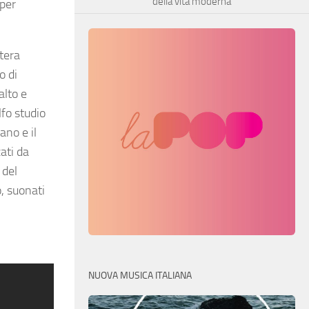
della vita moderna
 per
tera
o di
alto e
lfo studio
ano e il
ati da
 del
o, suonati
NUOVA MUSICA ITALIANA