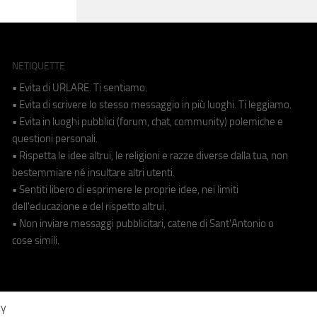
NETIQUETTE
• Evita di URLARE. Ti sentiamo.
• Evita di scrivere lo stesso messaggio in più luoghi. Ti leggiamo.
• Evita in luoghi pubblici (forum, chat, community) polemiche e
questioni personali.
• Rispetta le idee altrui, le religioni e razze diverse dalla tua, non
bestemmiare né insultare altri utenti.
• Sentiti libero di esprimere le proprie idee, nei limiti
dell'educazione e del rispetto altrui.
• Non inviare messaggi pubblicitari, catene di Sant'Antonio o
cose simili.
cy