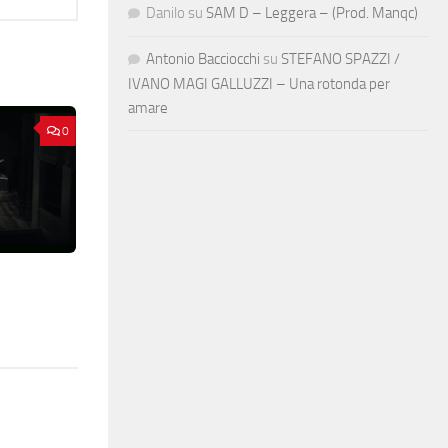
Danilo
su
SAM D – Leggera – (Prod. Manqc)
Antonio Bacciocchi
su
STEFANO SPAZZI /
IVANO MAGI GALLUZZI – Una rotonda per
amare
0