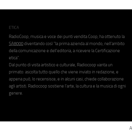
ETICA
RadioCoop, musica e voce dei punti vendita Coop, ha ottenuto la
SA8000
diventando così "la prima azienda al mondo, nell'ambito
della comunicazione e dell'editoria, a ricevere la Certificazione
etica".
Dal punto di vista artistico e culturale, Radiocoop vanta un
primato: ascolta tutto quello che viene inviato in redazione, e
appena può, lo recensisce, e in alcuni casi, chiede collaborazione
agli artisti. Radiocoop sostiene l'arte, la cultura e la musica di ogni
genere.
A