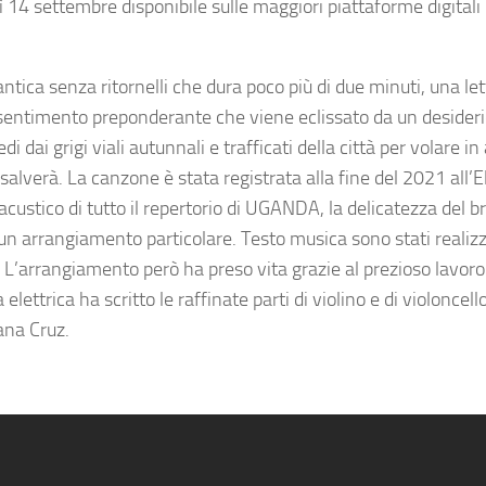
 14 settembre disponibile sulle maggiori piattaforme digitali
ca senza ritornelli che dura poco più di due minuti, una let
l sentimento preponderante che viene eclissato da un desideri
 dai grigi viali autunnali e trafficati della città per volare in 
alverà. La canzone è stata registrata alla fine del 2021 all’E
acustico di tutto il repertorio di UGANDA, la delicatezza del br
n arrangiamento particolare. Testo musica sono stati realizz
 L’arrangiamento però ha preso vita grazie al prezioso lavoro
lettrica ha scritto le raffinate parti di violino e di violoncell
ana Cruz.