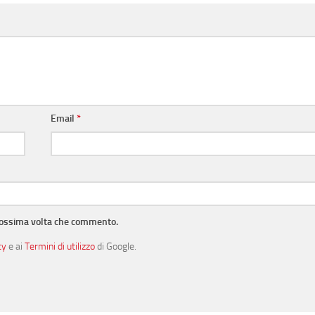
Email
*
prossima volta che commento.
cy
e ai
Termini di utilizzo
di Google.