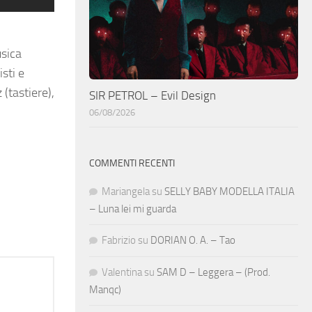
usica
sti e
(tastiere),
SIR PETROL – Evil Design
06/08/2026
COMMENTI RECENTI
Mariangela
su
SELLY BABY MODELLA ITALIA
– Luna lei mi guarda
Fabrizio
su
DORIAN O. A. – Tao
Valentina
su
SAM D – Leggera – (Prod.
Manqc)