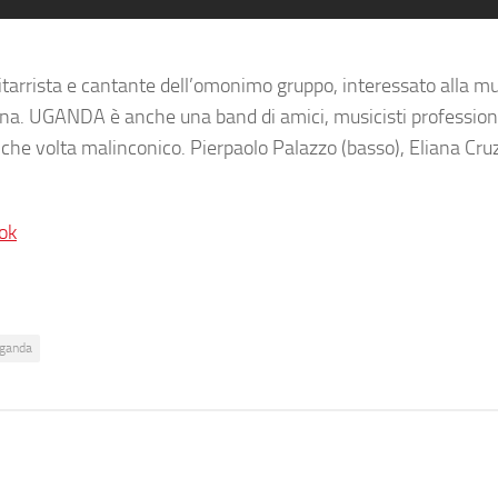
arrista e cantante dell’omonimo gruppo, interessato alla m
iliana. UGANDA è anche una band di amici, musicisti professioni
he volta malinconico. Pierpaolo Palazzo (basso), Eliana Cruz 
ok
ganda