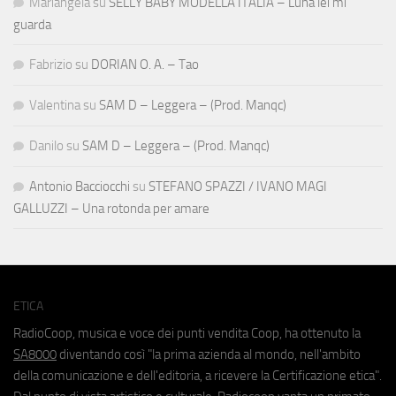
Mariangela
su
SELLY BABY MODELLA ITALIA – Luna lei mi
guarda
Fabrizio
su
DORIAN O. A. – Tao
Valentina
su
SAM D – Leggera – (Prod. Manqc)
Danilo
su
SAM D – Leggera – (Prod. Manqc)
Antonio Bacciocchi
su
STEFANO SPAZZI / IVANO MAGI
GALLUZZI – Una rotonda per amare
ETICA
RadioCoop, musica e voce dei punti vendita Coop, ha ottenuto la
SA8000
diventando così "la prima azienda al mondo, nell'ambito
della comunicazione e dell'editoria, a ricevere la Certificazione etica".