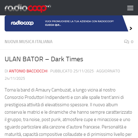
Salta al contenuto
NUOVA MUSICA ITALIANA
0
ULAN BATOR – Dark Times
DI
ANTONIO BACCIOCCHI
· PUBBLICATO
25/11/2025
· AGGIORNATO
24/11/2025
Torna la band di Amaury Cambuzat, a lungo vicina al nostro
Consorzio Produttori Indipendenti e con alle spalle trent’anni di
prestigiosa attività di elevatissimo spessore. Il nuovo album
conserva le matrici e le dinamiche che hanno sempre caratterizzato
il gruppo, tra noise, post punk, atmosfere cupe e minacciose e uno
sguardo particolare alla canzone d’autore francese. Personalità e
maturità, capacità compositive collaudate e di primissimo livello per