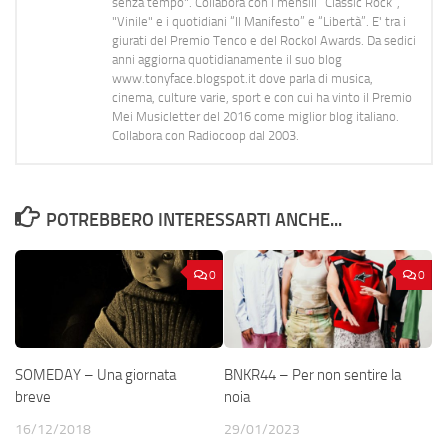
senza tempo". Collabora con i mensili “Classic Rock”,
"Vinile" e i quotidiani “Il Manifesto” e “Libertà”. E' tra i
giurati del Premio Tenco e del Rockol Awards. Da sedici
anni aggiorna quotidianamente il suo blog
www.tonyface.blogspot.it dove parla di musica,
cinema, culture varie, sport e con cui ha vinto il Premio
Mei Musicletter del 2016 come miglior blog italiano.
Collabora con Radiocoop dal 2003.
POTREBBERO INTERESSARTI ANCHE...
0
0
SOMEDAY – Una giornata
BNKR44 – Per non sentire la
breve
noia
16/12/2018
29/01/2023