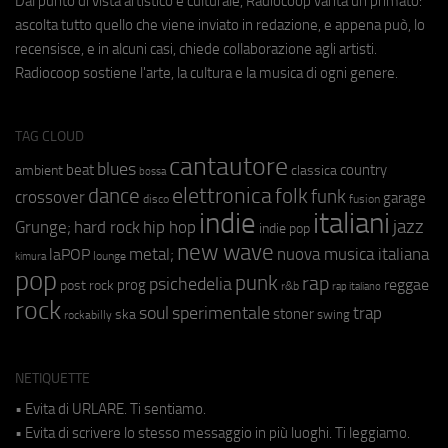
Dal punto di vista artistico e culturale, Radiocoop vanta un primato:
ascolta tutto quello che viene inviato in redazione, e appena può, lo
recensisce, e in alcuni casi, chiede collaborazione agli artisti.
Radiocoop sostiene l'arte, la cultura e la musica di ogni genere.
TAG CLOUD
cantautore
blues
beat
country
ambient
classica
bossa
elettronica
dance
folk
funk
crossover
garage
fusion
disco
indie
italiani
jazz
hip hop
Grunge;
hard rock
indie pop
new wave
metal;
nuova musica italiana
laPOP
lounge
kimura
pop
punk
rap
psichedelia
reggae
prog
post rock
r&b
rap italiano
rock
soul
sperimentale
trap
stoner
ska
swing
rockabilly
NETIQUETTE
• Evita di URLARE. Ti sentiamo.
• Evita di scrivere lo stesso messaggio in più luoghi. Ti leggiamo.