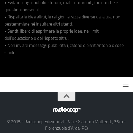
• Evita in luoghi pubblici (forum, chat, community) polemiche e
questioni personali.
• Rispetta le idee altrui, le religioni e razze diverse dalla tua, non
bestemmiare né insultare altri utenti.
• Sentiti libero di esprimere le proprie idee, nei limiti
dell'educazione e del rispetto altrui.
• Non inviare messaggi pubblicitari, catene di Sant'Antonio o cose
simili.
© 2015 - Radiocoop Edizioni srl - Viale Giacomo Matteotti, 36/b -
Fiorenzuola d'Arda (PC)