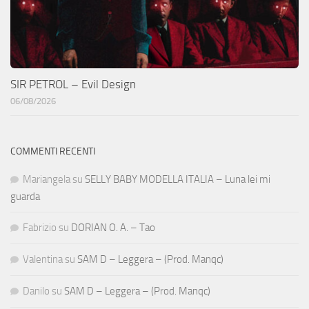
SIR PETROL – Evil Design
06/08/2026
COMMENTI RECENTI
Mariangela
su
SELLY BABY MODELLA ITALIA – Luna lei mi
guarda
Fabrizio
su
DORIAN O. A. – Tao
Valentina
su
SAM D – Leggera – (Prod. Manqc)
Danilo
su
SAM D – Leggera – (Prod. Manqc)