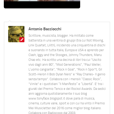
Antonio Bacciocchi
Scrittore, musicista, blogger. Ha militato come
batterista in una ventina di gruppi (tra cui Not Moving,
Link Quartet, Lilith), incidendo una cinquantina di dischi
e suonando in tutta Italia, Europa e USA e aprendo per
Clash, Iggy and the Stooges, Johnny Thunders, Manu
Chao etc. Ha scritto una decina di libri tra cui "Uscito
vivo dagli anni 80", "Mod Generations", "Paul Weller,
L’uomo cangiante", "Rock n Goal", "Rock n Spor"t, Gil
Scott-Heron Il Bob Dylan Nero" e "Ray Charles- Il genio
senza tempo". Collabora con i mensili “Classic Rock”,
"Vinile" e i quotidiani “Il Manifesto” e “Libertà”. E' tra i
giurati del Premio Tenco e del Rockol Awards. Da sedici
anni aggiorna quotidianamente il suo blog
www.tonyface.blogspot.it dove parla di musica,
cinema, culture varie, sport e con cui ha vinto il Premio
Mei Musicletter del 2016 come miglior blog italiano.
Collabora con Radiocoop dal 2003.