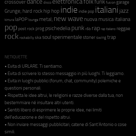
elettronica
dance
folk
funk
crossover
garage
fusion
disco
indie
italiani
jazz
hip hop
Grunge;
hard rock
indie pop
new wave
metal;
nuova musica italiana
laPOP
lounge
kimura
pop
punk
rap
psichedelia
reggae
prog
post rock
r&b
rap italiano
rock
soul
sperimentale
trap
stoner
ska
swing
rockabilly
NETIQUETTE
• Evita di URLARE. Ti sentiamo.
• Evita di scrivere lo stesso messaggio in più luoghi. Ti leggiamo.
• Evita in luoghi pubblici (forum, chat, community) polemiche e
questioni personali.
• Rispetta le idee altrui, le religioni e razze diverse dalla tua, non
bestemmiare né insultare altri utenti.
• Sentiti libero di esprimere le proprie idee, nei limiti
dell'educazione e del rispetto altrui.
• Non inviare messaggi pubblicitari, catene di Sant'Antonio o cose
simili.