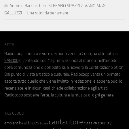
Antonio Bacciocchi
su
STEFANO SPAZZI / IVANO MAGI
GALLUZZI – Una rotonda per amare
ETICA
RadioCoop, musica e voce dei punti vendita Coop, ha ottenuto la
SA8000
diventando così "la prima azienda al mondo, nell'ambito
della comunicazione e dell'editoria, a ricevere la Certificazione etica".
Dal punto di vista artistico e culturale, Radiocoop vanta un primato:
ascolta tutto quello che viene inviato in redazione, e appena può, lo
recensisce, e in alcuni casi, chiede collaborazione agli artisti.
Radiocoop sostiene l'arte, la cultura e la musica di ogni genere.
TAG CLOUD
cantautore
blues
beat
country
ambient
classica
bossa