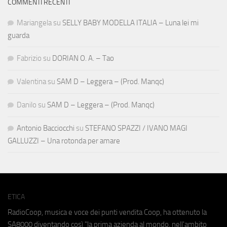
COMMENTI RECENTI
Mariangela
su
SELLY BABY MODELLA ITALIA – Luna lei mi
guarda
Fabrizio
su
DORIAN O. A. – Tao
Valentina
su
SAM D – Leggera – (Prod. Manqc)
Danilo
su
SAM D – Leggera – (Prod. Manqc)
Antonio Bacciocchi
su
STEFANO SPAZZI / IVANO MAGI
GALLUZZI – Una rotonda per amare
ETICA
RadioCoop, musica e voce dei punti vendita Coop, ha ottenuto la
SA8000
diventando così "la prima azienda al mondo, nell'ambito