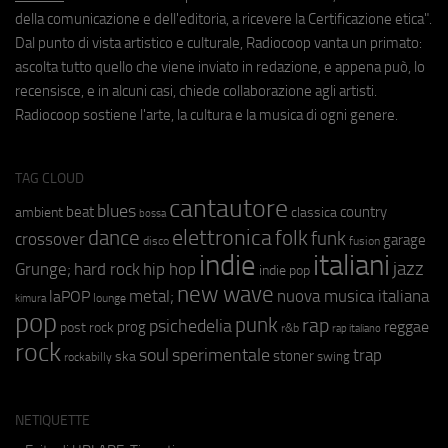
della comunicazione e dell'editoria, a ricevere la Certificazione etica".
Dal punto di vista artistico e culturale, Radiocoop vanta un primato:
ascolta tutto quello che viene inviato in redazione, e appena può, lo
recensisce, e in alcuni casi, chiede collaborazione agli artisti.
Radiocoop sostiene l'arte, la cultura e la musica di ogni genere.
TAG CLOUD
cantautore
blues
beat
country
ambient
classica
bossa
elettronica
dance
folk
funk
crossover
garage
fusion
disco
indie
italiani
jazz
hip hop
Grunge;
hard rock
indie pop
new wave
metal;
nuova musica italiana
laPOP
lounge
kimura
pop
punk
rap
psichedelia
reggae
prog
post rock
r&b
rap italiano
rock
soul
sperimentale
trap
stoner
ska
swing
rockabilly
NETIQUETTE