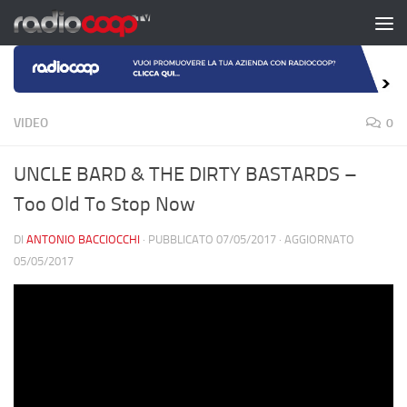
Salta al contenuto
VIDEO
0
UNCLE BARD & THE DIRTY BASTARDS –
Too Old To Stop Now
DI
ANTONIO BACCIOCCHI
· PUBBLICATO
07/05/2017
· AGGIORNATO
05/05/2017