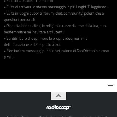
• Evita di URLARE. Ti sentiamo.
• Evita di scrivere lo stesso messaggio in più luoghi. Ti leggiamo.
• Evita in luoghi pubblici (forum, chat, community) polemiche e
questioni personali.
• Rispetta le idee altrui, le religioni e razze diverse dalla tua, non
bestemmiare né insultare altri utenti.
• Sentiti libero di esprimere le proprie idee, nei limiti
dell'educazione e del rispetto altrui.
• Non inviare messaggi pubblicitari, catene di Sant'Antonio o cose
simili.