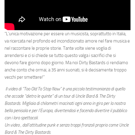
“L’unica motivazione per essere un musicista, soprattutto in Italia,
va ricercata nel profondo ed incondizionato amore nel fare musica e
nel raccontare le proprie storie. Tante volte viene voglia di
arrendersi e ci si chiede se tutto questo valga i sacrifici che si
devono fare giorno dopo giorno. Ma noi Dirty Bastards ci rendiamo
anche conto che ormai, a 35 anni suonati, si è decisamente troppo
vecchi per smettere!”
Il video di “Too Old To Stop Now” è una piccola testimonianza di quello
che accade “dietro le quinte” di un tour di Uncle Bard & The Dirty
Bastards. Migliaia di chilometri macinati ogni anno in giro per la nostra
bella penisola e per l’Europa, divertendosi e facendo divertire il pubblico
con i loro spettacoli.
Un video , dall’attitudine punk e senza troppi fronzoli proprio come Uncle
Bard & The Dirty Bastards.