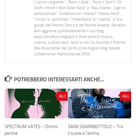
L’uomo cangiante", "Rock n Goal", "Rock n Spor"t, Gil
Scott-Heron Il Bob Dylan Nero" e "Ray Charles- Il genio
senza tempo". Collabora con i mensili “Classic Rock”,
"Vinile" e i quotidiani “Il Manifesto” e “Libertà”. E' tra i
giurati del Premio Tenco e del Rockol Awards. Da sedici
anni aggiorna quotidianamente il suo blog
www.tonyface.blogspot.it dove parla di musica,
cinema, culture varie, sport e con cui ha vinto il Premio
Mei Musicletter del 2016 come miglior blog italiano.
Collabora con Radiocoop dal 2003.
POTREBBERO INTERESSARTI ANCHE...
0
0
SPECTRUM VATES – Dimmi
SARA SGARABOTTOLO – Tra
perché
il cuore e l’anima