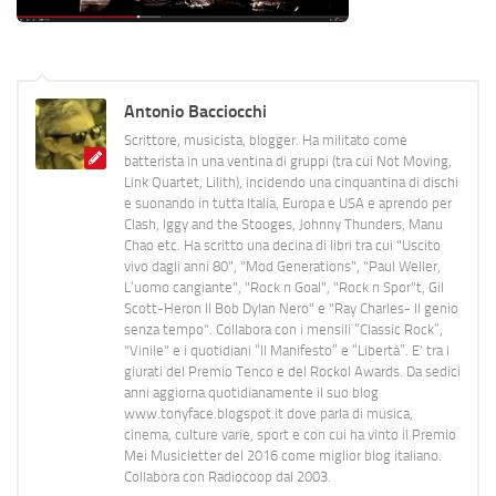
Antonio Bacciocchi
Scrittore, musicista, blogger. Ha militato come
batterista in una ventina di gruppi (tra cui Not Moving,
Link Quartet, Lilith), incidendo una cinquantina di dischi
e suonando in tutta Italia, Europa e USA e aprendo per
Clash, Iggy and the Stooges, Johnny Thunders, Manu
Chao etc. Ha scritto una decina di libri tra cui "Uscito
vivo dagli anni 80", "Mod Generations", "Paul Weller,
L’uomo cangiante", "Rock n Goal", "Rock n Spor"t, Gil
Scott-Heron Il Bob Dylan Nero" e "Ray Charles- Il genio
senza tempo". Collabora con i mensili “Classic Rock”,
"Vinile" e i quotidiani “Il Manifesto” e “Libertà”. E' tra i
giurati del Premio Tenco e del Rockol Awards. Da sedici
anni aggiorna quotidianamente il suo blog
www.tonyface.blogspot.it dove parla di musica,
cinema, culture varie, sport e con cui ha vinto il Premio
Mei Musicletter del 2016 come miglior blog italiano.
Collabora con Radiocoop dal 2003.