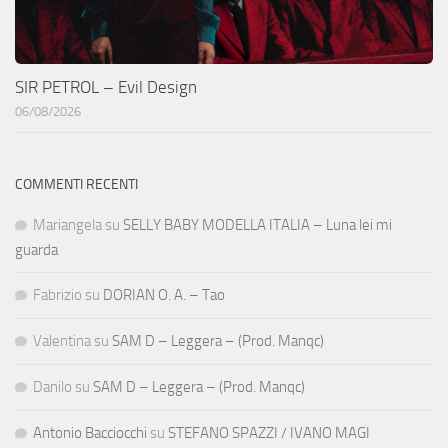
SIR PETROL – Evil Design
06/08/2026
COMMENTI RECENTI
Mariangela
su
SELLY BABY MODELLA ITALIA – Luna lei mi
guarda
Fabrizio
su
DORIAN O. A. – Tao
Valentina
su
SAM D – Leggera – (Prod. Manqc)
Danilo
su
SAM D – Leggera – (Prod. Manqc)
Antonio Bacciocchi
su
STEFANO SPAZZI / IVANO MAGI