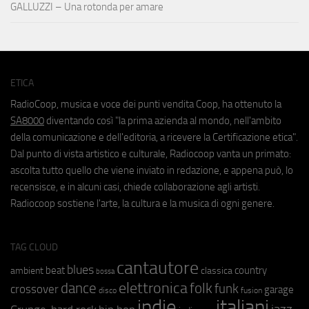
GALLUZZI – Una rotonda per amare
ETICA
RadioCoop, musica e voce dei punti vendita Coop, ha ottenuto la
SA8000
diventando così "la prima azienda al mondo, nell'ambito
della comunicazione e dell'editoria, a ricevere la Certificazione etica".
Dal punto di vista artistico e culturale, Radiocoop vanta un primato:
ascolta tutto quello che viene inviato in redazione, e appena può, lo
recensisce, e in alcuni casi, chiede collaborazione agli artisti.
Radiocoop sostiene l'arte, la cultura e la musica di ogni genere.
TAG CLOUD
cantautore
blues
beat
country
ambient
classica
bossa
elettronica
dance
folk
funk
crossover
garage
fusion
disco
indie
italiani