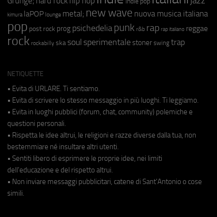
jazz
hip hop
Grunge;
hard rock
indie pop
new wave
metal;
nuova musica italiana
laPOP
lounge
kimura
pop
punk
rap
psichedelia
reggae
prog
post rock
r&b
rap italiano
rock
soul
sperimentale
trap
stoner
ska
swing
rockabilly
NETIQUETTE
• Evita di URLARE. Ti sentiamo.
• Evita di scrivere lo stesso messaggio in più luoghi. Ti leggiamo.
• Evita in luoghi pubblici (forum, chat, community) polemiche e
questioni personali.
• Rispetta le idee altrui, le religioni e razze diverse dalla tua, non
bestemmiare né insultare altri utenti.
• Sentiti libero di esprimere le proprie idee, nei limiti
dell'educazione e del rispetto altrui.
• Non inviare messaggi pubblicitari, catene di Sant'Antonio o cose
simili.