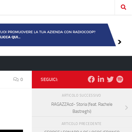
0
SEGUICI:
ARTICOLO SUCCESSIVO
RAGAZZAcd- Storia (feat. Rachele
Bastreghi)
ARTICOLO PRECEDENTE