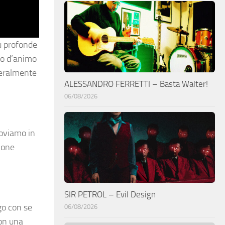
iù profonde
ato d’animo
tteralmente
ALESSANDRO FERRETTI – Basta Walter!
06/08/2026
roviamo in
sione
SIR PETROL – Evil Design
go con se
06/08/2026
con una