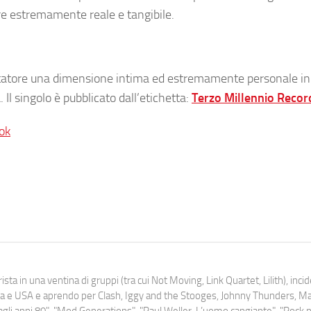
ure estremamente reale e tangibile.
oltatore una dimensione intima ed estremamente personale in
à. Il singolo è pubblicato dall’etichetta:
Terzo Millennio Recor
ok
ista in una ventina di gruppi (tra cui Not Moving, Link Quartet, Lilith), inc
uropa e USA e aprendo per Clash, Iggy and the Stooges, Johnny Thunders, 
o dagli anni 80", "Mod Generations", "Paul Weller, L’uomo cangiante", "Rock n