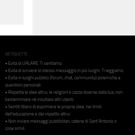
NETIQUETTE
• Evita di URLARE. Ti sentiamo.
• Evita di scrivere lo stesso messaggio in più luoghi. Ti leggiamo.
• Evita in luoghi pubblici (forum, chat, community) polemiche e
questioni personali.
• Rispetta le idee altrui, le religioni e razze diverse dalla tua, non
bestemmiare né insultare altri utenti.
• Sentiti libero di esprimere le proprie idee, nei limiti
dell'educazione e del rispetto altrui.
• Non inviare messaggi pubblicitari, catene di Sant'Antonio o
cose simili.