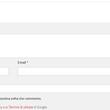
Email
*
prossima volta che commento.
cy
e ai
Termini di utilizzo
di Google.