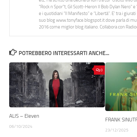
"Rock n Spor"t, Gil Scott-Heron Il Bob Dylan Nero" e "
e i quotidiani “Il Manifesto” e “Libertà”. E' tra i gi
suo blog www.tonyface.blogspot.it dove parla di music
2016 come miglior blog italiano. Collabora con Radi
POTREBBERO INTERESSARTI ANCHE...
0
ALIS – Eleven
FRANK SINUTRE
06/10/2024
23/12/2025