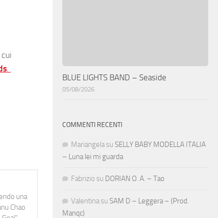
 cui
ds
.
BLUE LIGHTS BAND – Seaside
05/08/2026
COMMENTI RECENTI
Mariangela
su
SELLY BABY MODELLA ITALIA
– Luna lei mi guarda
Fabrizio
su
DORIAN O. A. – Tao
idendo una
Valentina
su
SAM D – Leggera – (Prod.
Manu Chao
Manqc)
 Goal",