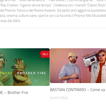
Ray Charles- Il genio senza tempo". Collabora con i mensili “Classic Rock”,
urati del Premio Tenco e del Rockol Awards. Da sedici anni aggiorna quotidia
a, cinema, culture varie, sport e con cui ha vinto il Premio Mei Musiclett
ocoop dal 2003.
0
BASTIAN CONTRARIO – Come va
 – Brother Fire
24/07/2022