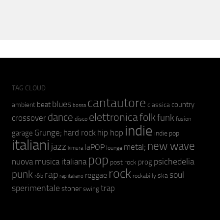
TAG CLOUD
cantautore
blues
beat
country
ambient
classica
bossa
elettronica
dance
folk
funk
crossover
fusion
disco
indie
hip hop
Grunge;
hard rock
garage
indie pop
italiani
new wave
jazz
metal;
laPOP
lounge
kimura
pop
psichedelia
nuova musica italiana
prog
post rock
rock
punk
rap
soul
reggae
ska
r&b
rockabilly
rap italiano
sperimentale
trap
stoner
swing