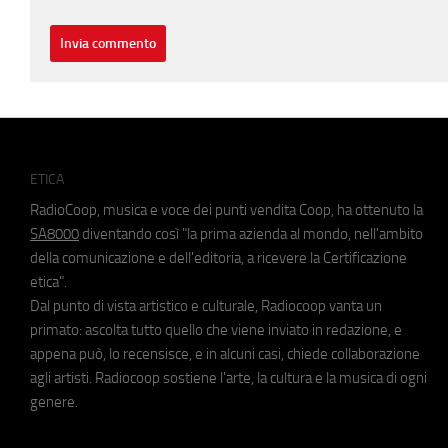
ETICA
RadioCoop, musica e voce dei punti vendita Coop, ha ottenuto la
SA8000
diventando così "la prima azienda al mondo, nell'ambito
della comunicazione e dell'editoria, a ricevere la Certificazione
etica".
Dal punto di vista artistico e culturale, Radiocoop vanta un
primato: ascolta tutto quello che viene inviato in redazione, e
appena può, lo recensisce, e in alcuni casi, chiede collaborazione
agli artisti. Radiocoop sostiene l'arte, la cultura e la musica di ogni
genere.