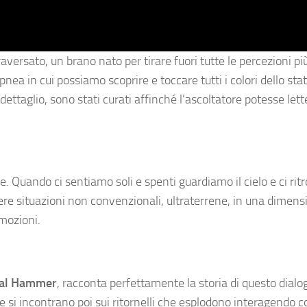
aversato, un brano nato per tirare fuori tutte le percezioni p
nea in cui possiamo scoprire e toccare tutti i colori dello st
ettaglio, sono stati curati affinché l’ascoltatore potesse le
e. Quando ci sentiamo soli e spenti guardiamo il cielo e ci rit
ivere situazioni non convenzionali, ultraterrene, in una dimen
emozioni.
al Hammer
, racconta perfettamente la storia di questo dialo
he si incontrano poi sui ritornelli che esplodono interagendo 