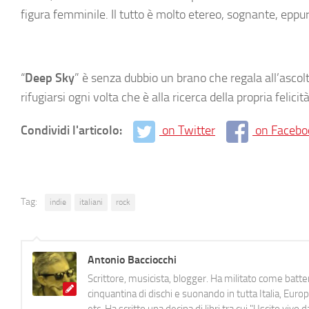
figura femminile. Il tutto è molto etereo, sognante, epp
“
Deep Sky
” è senza dubbio un brano che regala all’asc
rifugiarsi ogni volta che è alla ricerca della propria felicit
Condividi l'articolo:
on Twitter
on Facebo
Tag:
indie
italiani
rock
Antonio Bacciocchi
Scrittore, musicista, blogger. Ha militato come batter
cinquantina di dischi e suonando in tutta Italia, E
etc. Ha scritto una decina di libri tra cui "Uscito viv