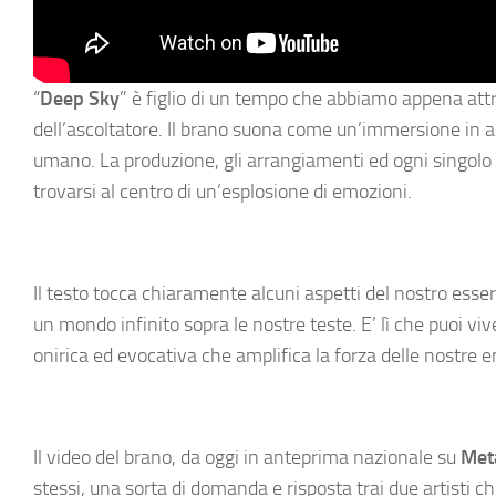
“
Deep Sky
” è figlio di un tempo che abbiamo appena attr
dell’ascoltatore. Il brano suona come un’immersione in ap
umano. La produzione, gli arrangiamenti ed ogni singolo d
trovarsi al centro di un’esplosione di emozioni.
Il testo tocca chiaramente alcuni aspetti del nostro esser
un mondo infinito sopra le nostre teste. E’ lì che puoi v
onirica ed evocativa che amplifica la forza delle nostre 
Il video del brano, da oggi in anteprima nazionale su
Met
stessi, una sorta di domanda e risposta trai due artisti c