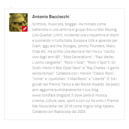
Antonio Bacciocchi
Scrittore, musicista, blogger. Ha militato come
batterista in una ventina di gruppi (tra cui Not Moving,
Link Quartet, Lilith), incidendo una cinquantina di dischi
e suonando in tutta Italia, Europa e USA e aprendo per
Clash, Iggy and the Stooges, Johnny Thunders, Manu
Chao etc. Ha scritto una decina di libri tra cui "Uscito
vivo dagli anni 80", "Mod Generations", "Paul Weller,
L’uomo cangiante", "Rock n Goal", "Rock n Spor"t, Gil
Scott-Heron Il Bob Dylan Nero" e "Ray Charles- Il genio
senza tempo". Collabora con i mensili “Classic Rock”,
"Vinile" e i quotidiani “Il Manifesto” e “Libertà”. E' tra i
giurati del Premio Tenco e del Rockol Awards. Da sedici
anni aggiorna quotidianamente il suo blog
www.tonyface.blogspot.it dove parla di musica,
cinema, culture varie, sport e con cui ha vinto il Premio
Mei Musicletter del 2016 come miglior blog italiano.
Collabora con Radiocoop dal 2003.