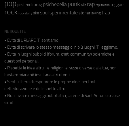
pop
punk
rap
psichedelia
reggae
prog
post rock
r&b
rap italiano
rock
soul
sperimentale
trap
stoner
ska
swing
rockabilly
NETIQUETTE
• Evita di URLARE. Ti sentiamo.
• Evita di scrivere lo stesso messaggio in più luoghi. Ti leggiamo.
• Evita in luoghi pubblici (forum, chat, community) polemiche e
questioni personali.
• Rispetta le idee altrui, le religioni e razze diverse dalla tua, non
bestemmiare né insultare altri utenti.
• Sentiti libero di esprimere le proprie idee, nei limiti
dell'educazione e del rispetto altrui.
• Non inviare messaggi pubblicitari, catene di Sant'Antonio o cose
simili.