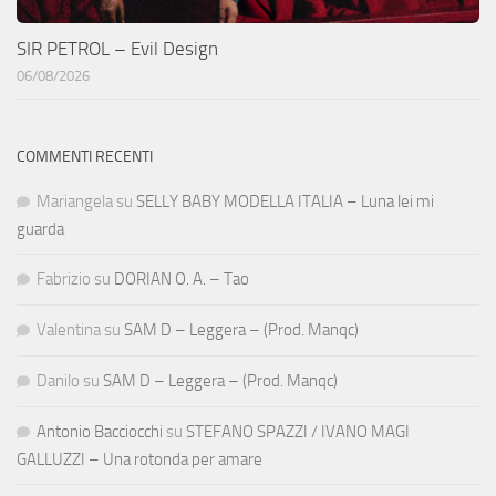
SIR PETROL – Evil Design
06/08/2026
COMMENTI RECENTI
Mariangela
su
SELLY BABY MODELLA ITALIA – Luna lei mi
guarda
Fabrizio
su
DORIAN O. A. – Tao
Valentina
su
SAM D – Leggera – (Prod. Manqc)
Danilo
su
SAM D – Leggera – (Prod. Manqc)
Antonio Bacciocchi
su
STEFANO SPAZZI / IVANO MAGI
GALLUZZI – Una rotonda per amare