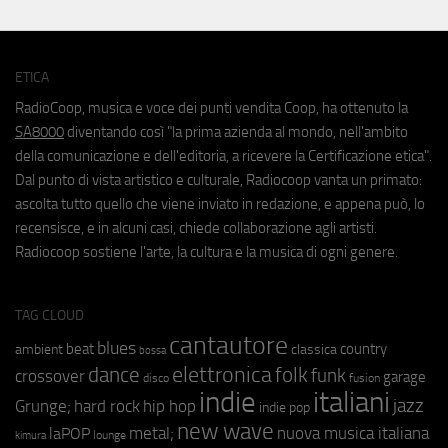
ETICA
RadioCoop, musica e voce dei punti vendita Coop, ha ottenuto la
SA8000
diventando così "la prima azienda al mondo, nell'ambito
della comunicazione e dell'editoria, a ricevere la Certificazione etica".
Dal punto di vista artistico e culturale, Radiocoop vanta un primato:
ascolta tutto quello che viene inviato in redazione, e appena può, lo
recensisce, e in alcuni casi, chiede collaborazione agli artisti.
Radiocoop sostiene l'arte, la cultura e la musica di ogni genere.
TAG CLOUD
cantautore
blues
beat
country
ambient
classica
bossa
elettronica
dance
folk
funk
crossover
garage
fusion
disco
indie
italiani
jazz
hip hop
Grunge;
hard rock
indie pop
new wave
metal;
nuova musica italiana
laPOP
lounge
kimura