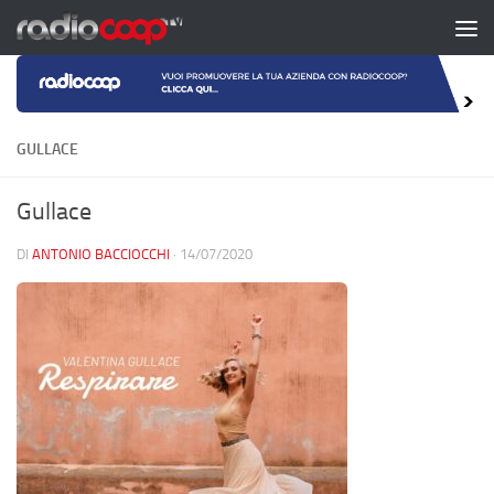
Salta al contenuto
GULLACE
Gullace
DI
ANTONIO BACCIOCCHI
·
14/07/2020