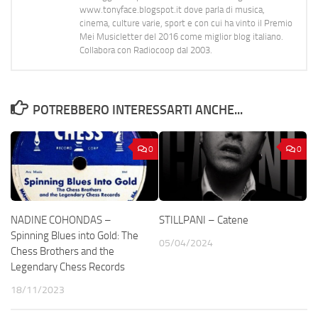
www.tonyface.blogspot.it dove parla di musica,
cinema, culture varie, sport e con cui ha vinto il Premio
Mei Musicletter del 2016 come miglior blog italiano.
Collabora con Radiocoop dal 2003.
POTREBBERO INTERESSARTI ANCHE...
0
0
NADINE COHONDAS –
STILLPANI – Catene
Spinning Blues into Gold: The
05/04/2024
Chess Brothers and the
Legendary Chess Records
18/11/2023