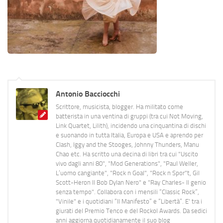
Antonio Bacciocchi
Scrittore, musicista, blogger. Ha militato come
batterista in una ventina di gruppi (tra cui Not Moving,
Link Quartet, Lilith), incidendo una cinquantina di dischi
e suonando in tutta Italia, Europa e USA e aprendo per
Clash, Iggy and the Stooges, Johnny Thunders, Manu
Chao etc. Ha scritto una decina di libri tra cui "Uscito
vivo dagli anni 80", "Mod Generations", "Paul Weller,
L’uomo cangiante", "Rock n Goal", "Rock n Spor"t, Gil
Scott-Heron Il Bob Dylan Nero" e "Ray Charles- Il genio
senza tempo". Collabora con i mensili “Classic Rock”,
"Vinile" e i quotidiani “Il Manifesto” e “Libertà”. E' tra i
giurati del Premio Tenco e del Rockol Awards. Da sedici
anni aggiorna quotidianamente il suo blog