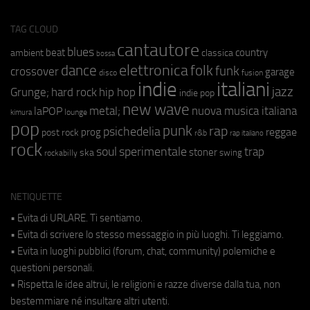
TAG CLOUD
cantautore
blues
beat
country
ambient
classica
bossa
elettronica
dance
folk
funk
crossover
garage
fusion
disco
indie
italiani
jazz
hip hop
Grunge;
hard rock
indie pop
new wave
metal;
nuova musica italiana
laPOP
lounge
kimura
pop
punk
rap
psichedelia
reggae
prog
post rock
r&b
rap italiano
rock
soul
sperimentale
trap
stoner
ska
swing
rockabilly
NETIQUETTE
• Evita di URLARE. Ti sentiamo.
• Evita di scrivere lo stesso messaggio in più luoghi. Ti leggiamo.
• Evita in luoghi pubblici (forum, chat, community) polemiche e
questioni personali.
• Rispetta le idee altrui, le religioni e razze diverse dalla tua, non
bestemmiare né insultare altri utenti.