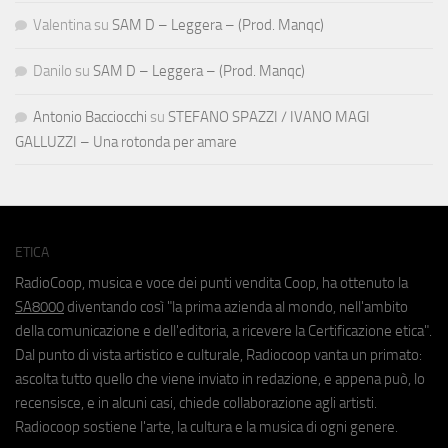
Valentina
su
SAM D – Leggera – (Prod. Manqc)
Danilo
su
SAM D – Leggera – (Prod. Manqc)
Antonio Bacciocchi
su
STEFANO SPAZZI / IVANO MAGI
GALLUZZI – Una rotonda per amare
ETICA
RadioCoop, musica e voce dei punti vendita Coop, ha ottenuto la
SA8000
diventando così "la prima azienda al mondo, nell'ambito
della comunicazione e dell'editoria, a ricevere la Certificazione etica".
Dal punto di vista artistico e culturale, Radiocoop vanta un primato:
ascolta tutto quello che viene inviato in redazione, e appena può, lo
recensisce, e in alcuni casi, chiede collaborazione agli artisti.
Radiocoop sostiene l'arte, la cultura e la musica di ogni genere.