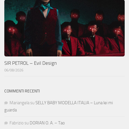
SIR PETROL – Evil Design
06/08/2026
COMMENTI RECENTI
Mariangela
su
SELLY BABY MODELLA ITALIA – Luna lei mi
guarda
Fabrizio
su
DORIAN O. A. – Tao