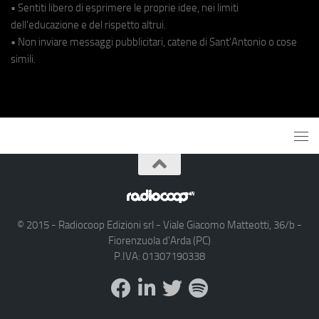
• Sentiti libero di esprimere le proprie idee, nei limiti
dell'educazione e del rispetto altrui.
• Non inviare messaggi pubblicitari, catene di Sant'Antonio o cose
simili.
© 2015 - Radiocoop Edizioni srl - Viale Giacomo Matteotti, 36/b -
Fiorenzuola d'Arda (PC)
P.IVA: 01307190338