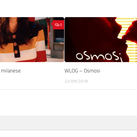
0
 milanese
WLOG – Osmosi
22/09/2018