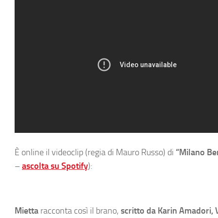
È online il videoclip (regia di Mauro Russo) di
“Milano B
–
ascolta su Spotify
):
Mietta
racconta così il brano,
scritto da Karin Amadori, 