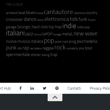
TAG CLOUD
cantautore
blues
beat
country
ambient
classica
bossa
elettronica
dance
folk
funk
crossover
fusion
disco
indie
hip hop
Grunge;
hard rock
garage
indie pop
italiani
new wave
jazz
metal;
laPOP
lounge
kimura
pop
psichedelia
nuova musica italiana
prog
post rock
rock
punk
rap
soul
reggae
ska
r&b
rockabilly
rap italiano
sperimentale
trap
stoner
swing
rt Hub
Contatti
Privacy Poli