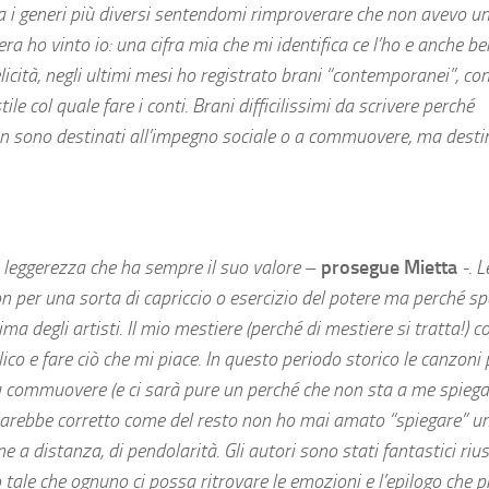
a i generi più diversi sentendomi rimproverare che non avevo u
a ho vinto io: una cifra mia che mi identifica ce l’ho e anche be
licità, negli ultimi mesi ho registrato brani “contemporanei”, com
le col quale fare i conti. Brani difficilissimi da scrivere perché
 non sono destinati all’impegno sociale o a commuovere, ma destin
a leggerezza che ha sempre il suo valore
–
prosegue Mietta
-. L
n per una sorta di capriccio o esercizio del potere ma perché s
a degli artisti. Il mio mestiere (perché di mestiere si tratta!) c
blico e fare ciò che mi piace. In questo periodo storico le canzon
 a commuovere (e ci sarà pure un perché che non sta a me spieg
 sarebbe corretto come del resto non ho mai amato “spiegare” u
e a distanza, di pendolarità. Gli autori sono stati fantastici ri
 tale che ognuno ci possa ritrovare le emozioni e l’epilogo che pr