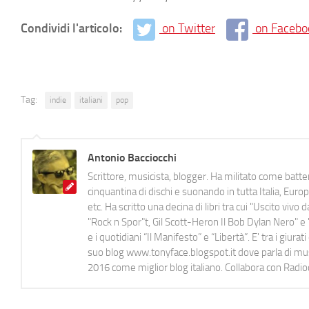
Condividi l'articolo:
on Twitter
on Facebo
Tag:
indie
italiani
pop
Antonio Bacciocchi
Scrittore, musicista, blogger. Ha militato come batter
cinquantina di dischi e suonando in tutta Italia, E
etc. Ha scritto una decina di libri tra cui "Uscito viv
"Rock n Spor"t, Gil Scott-Heron Il Bob Dylan Nero" e "
e i quotidiani “Il Manifesto” e “Libertà”. E' tra i gi
suo blog www.tonyface.blogspot.it dove parla di music
2016 come miglior blog italiano. Collabora con Radi