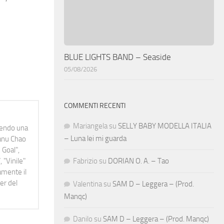
BLUE LIGHTS BAND – Seaside
05/08/2026
COMMENTI RECENTI
Mariangela
su
SELLY BABY MODELLA ITALIA
idendo una
– Luna lei mi guarda
Manu Chao
 Goal",
 "Vinile"
Fabrizio
su
DORIAN O. A. – Tao
namente il
er del
Valentina
su
SAM D – Leggera – (Prod.
Manqc)
Danilo
su
SAM D – Leggera – (Prod. Manqc)