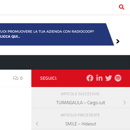
0
SEGUICI:
ARTICOLO SUCCESSIVO
TURANGALILA – Cargo cult
ARTICOLO PRECEDENTE
SMILE – Hideout