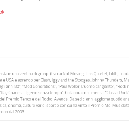
ok
ista in una ventina di gruppi (tra cui Not Moving, Link Quartet, Lilith), inc
uropa e USA e aprendo per Clash, Iggy and the Stooges, Johnny Thunders, 
o dagli anni 80", "Mod Generations", "Paul Weller, L’uomo cangiante", "Rock n
Ray Charles- Il genio senza tempo". Collabora con i mensili “Classic Rock”,
urati del Premio Tenco e del Rockol Awards. Da sedici anni aggiorna quotidia
a, cinema, culture varie, sport e con cui ha vinto il Premio Mei Musiclett
ocoop dal 2003.