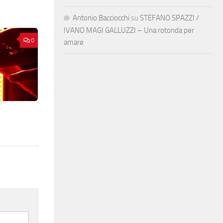
Antonio Bacciocchi
su
STEFANO SPAZZI /
IVANO MAGI GALLUZZI – Una rotonda per
0
amare