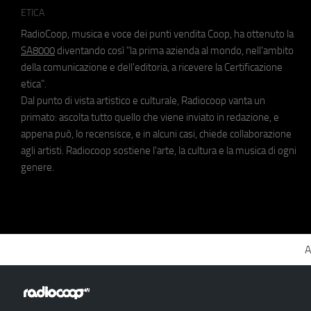
ETICA
RadioCoop, musica e voce dei punti vendita Coop, ha ottenuto la
SA8000
diventando così "la prima azienda al mondo, nell'ambito
della comunicazione e dell'editoria, a ricevere la Certificazione
etica".
Dal punto di vista artistico e culturale, Radiocoop vanta un
primato: ascolta tutto quello che viene inviato in redazione, e
appena può, lo recensisce, e in alcuni casi, chiede collaborazione
agli artisti. Radiocoop sostiene l'arte, la cultura e la musica di ogni
genere.
A