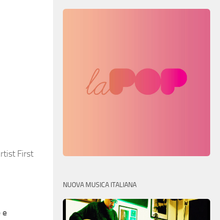
tist First
NUOVA MUSICA ITALIANA
 e