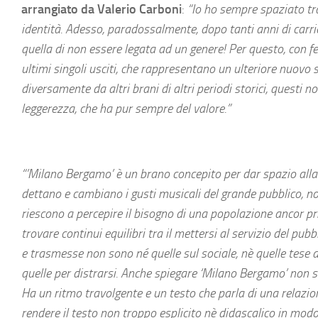
arrangiato da Valerio Carboni
:
“Io ho sempre spaziato tr
identità. Adesso, paradossalmente, dopo tanti anni di carrier
quella di non essere legata ad un genere! Per questo, con fe
ultimi singoli usciti, che rappresentano un ulteriore nuovo sti
diversamente da altri brani di altri periodi storici, questi
leggerezza, che ha pur sempre del valore.”
“’Milano Bergamo’
è un brano concepito per dar spazio all
dettano e cambiano i gusti musicali del grande pubblico, no
riescono a percepire il bisogno di una popolazione ancor prim
trovare continui equilibri tra il mettersi al servizio del pub
e trasmesse non sono né quelle sul sociale, nè quelle tese
quelle per distrarsi. Anche spiegare ‘Milano Bergamo’ non
Ha un ritmo travolgente e un testo che parla di una relazion
rendere il testo non troppo esplicito nè didascalico in modo