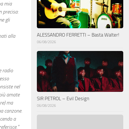
na mia
n precisa:
e gli
ALESSANDRO FERRETTI – Basta Walter!
ati alla
06/08/2026
e radio
pesso
onsiste nel
i più amate
SIR PETROL – Evil Design
are) ma
06/08/2026
na canzone.
uscendo a
eferisce.”