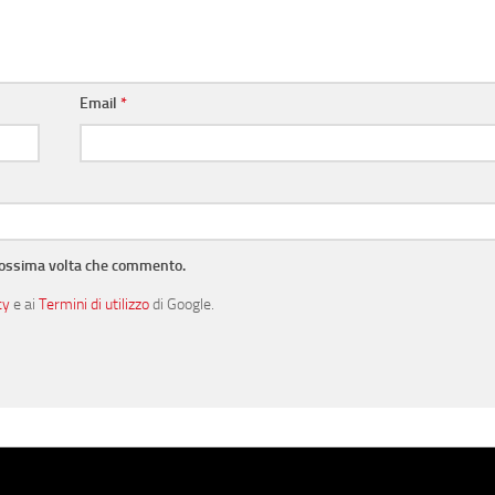
Email
*
prossima volta che commento.
cy
e ai
Termini di utilizzo
di Google.