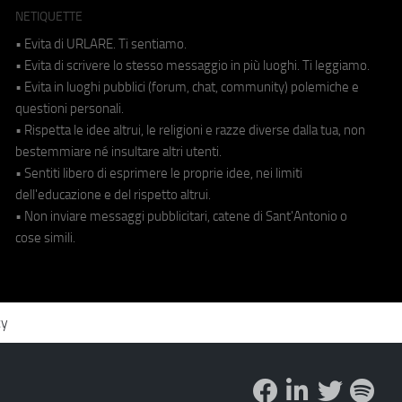
NETIQUETTE
• Evita di URLARE. Ti sentiamo.
• Evita di scrivere lo stesso messaggio in più luoghi. Ti leggiamo.
• Evita in luoghi pubblici (forum, chat, community) polemiche e
questioni personali.
• Rispetta le idee altrui, le religioni e razze diverse dalla tua, non
bestemmiare né insultare altri utenti.
• Sentiti libero di esprimere le proprie idee, nei limiti
dell'educazione e del rispetto altrui.
• Non inviare messaggi pubblicitari, catene di Sant'Antonio o
cose simili.
cy