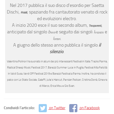
Nel 2017 pubblica il suo disco d’esordio per Saetta
Dischi,
, spaziando fra cantautorato venato di rock
Mobili
ed evoluzioni electro.
A inizio 2020 esce il suo secondo album,
,
Trasparenti
anticipato dal singolo
b
e seguito dai singoli
l
e
osco
o
spazio
l
.
ontani
A giugno dello stesso anno pubblica il singolo
il
silenzio
.
Valentina Polinori ha suonato in alcuni dei più interessanti festival in Italia: Tracks Parma,
Radical Sheep Music Festival 2017, Barezzi Summer Luce in Puglia, Festival Alta Felicità
in Val di Susa, Verdi Off Festival 2019 e Barezzi Festival a Parma. Inoltre, ha condiviso il
palco con Lo Stato Sociale, Galeffi, Julie’s Haircut, Persian Pelican, Cristina Donà, Ginevra
di Marco, Erica Mou e Gio Evan.
Condividi l'articolo:
on Twitter
on Facebook