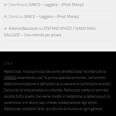
Valentina
su
SAM D – Leggera – (Prod. Manqc)
Danilo
su
SAM D – Leggera – (Prod. Manqc)
Antonio Bacciocchi
su
STEFANO SPAZZI / IVANO MAGI
GALLUZZI – Una rotonda per amare
ETICA
RadioCoop, musica e voce dei punti vendita Coop, ha ottenuto la
SA8000
diventando così "la prima azienda al mondo, nell'ambito
della comunicazione e dell'editoria, a ricevere la Certificazione etica".
Dal punto di vista artistico e culturale, Radiocoop vanta un primato:
ascolta tutto quello che viene inviato in redazione, e appena può, lo
recensisce, e in alcuni casi, chiede collaborazione agli artisti.
Radiocoop sostiene l'arte, la cultura e la musica di ogni genere.