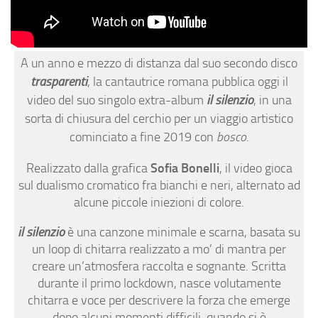
A un anno e mezzo di distanza dal suo secondo disco
trasparenti
, la cantautrice romana pubblica oggi il
video del suo singolo extra-album
il silenzio
, in una
sorta di chiusura del cerchio per un viaggio artistico
cominciato a fine 2019 con
bosco
.
Realizzato dalla grafica
Sofia Bonelli
, il video gioca
sul dualismo cromatico fra bianchi e neri, alternato ad
alcune piccole iniezioni di colore.
il silenzio
è una canzone minimale e scarna, basata su
un loop di chitarra realizzato a mo’ di mantra per
creare un’atmosfera raccolta e sognante. Scritta
durante il primo lockdown, nasce volutamente
chitarra e voce per descrivere la forza che emerge
dopo alcuni momenti difficili, quando si è