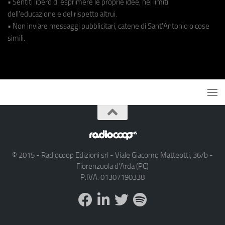
• Sentiti libero di esprimere le proprie idee, nei limiti
dell'educazione e del rispetto altrui.
• Non inviare messaggi pubblicitari, catene di Sant'Antonio o cose
simili.
© 2015 - Radiocoop Edizioni srl - Viale Giacomo Matteotti, 36/b -
Fiorenzuola d'Arda (PC)
P.IVA: 01307190338