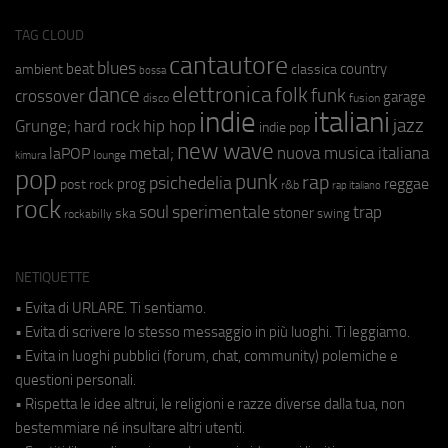
TAG CLOUD
cantautore
blues
beat
country
ambient
classica
bossa
elettronica
dance
folk
funk
crossover
garage
fusion
disco
indie
italiani
jazz
hip hop
Grunge;
hard rock
indie pop
new wave
metal;
nuova musica italiana
laPOP
lounge
kimura
pop
punk
rap
psichedelia
reggae
prog
post rock
r&b
rap italiano
rock
soul
sperimentale
trap
stoner
ska
swing
rockabilly
NETIQUETTE
• Evita di URLARE. Ti sentiamo.
• Evita di scrivere lo stesso messaggio in più luoghi. Ti leggiamo.
• Evita in luoghi pubblici (forum, chat, community) polemiche e
questioni personali.
• Rispetta le idee altrui, le religioni e razze diverse dalla tua, non
bestemmiare né insultare altri utenti.