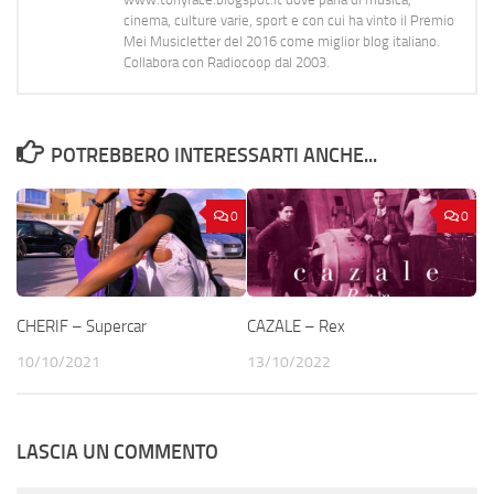
cinema, culture varie, sport e con cui ha vinto il Premio
Mei Musicletter del 2016 come miglior blog italiano.
Collabora con Radiocoop dal 2003.
POTREBBERO INTERESSARTI ANCHE...
0
0
CHERIF – Supercar
CAZALE – Rex
10/10/2021
13/10/2022
LASCIA UN COMMENTO