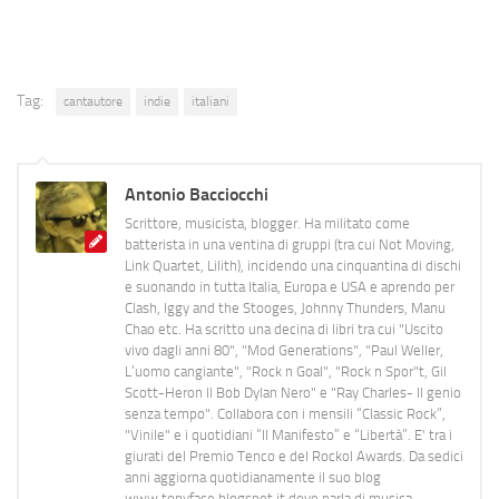
Tag:
cantautore
indie
italiani
Antonio Bacciocchi
Scrittore, musicista, blogger. Ha militato come
batterista in una ventina di gruppi (tra cui Not Moving,
Link Quartet, Lilith), incidendo una cinquantina di dischi
e suonando in tutta Italia, Europa e USA e aprendo per
Clash, Iggy and the Stooges, Johnny Thunders, Manu
Chao etc. Ha scritto una decina di libri tra cui "Uscito
vivo dagli anni 80", "Mod Generations", "Paul Weller,
L’uomo cangiante", "Rock n Goal", "Rock n Spor"t, Gil
Scott-Heron Il Bob Dylan Nero" e "Ray Charles- Il genio
senza tempo". Collabora con i mensili “Classic Rock”,
"Vinile" e i quotidiani “Il Manifesto” e “Libertà”. E' tra i
giurati del Premio Tenco e del Rockol Awards. Da sedici
anni aggiorna quotidianamente il suo blog
www.tonyface.blogspot.it dove parla di musica,