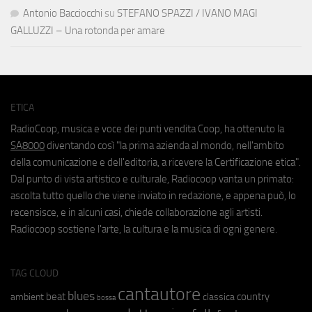
Antonio Bacciocchi
su
STEFANO SPAZZI / IVANO MAGI
GALLUZZI – Una rotonda per amare
ETICA
RadioCoop, musica e voce dei punti vendita Coop, ha ottenuto la
SA8000
diventando così "la prima azienda al mondo, nell'ambito
della comunicazione e dell'editoria, a ricevere la Certificazione etica".
Dal punto di vista artistico e culturale, Radiocoop vanta un primato:
ascolta tutto quello che viene inviato in redazione, e appena può, lo
recensisce, e in alcuni casi, chiede collaborazione agli artisti.
Radiocoop sostiene l'arte, la cultura e la musica di ogni genere.
TAG CLOUD
cantautore
blues
beat
country
ambient
classica
bossa