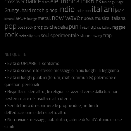
elettronica
dance
folk
funk
crossover
garage
fusion
disco
indie
italiani
jazz
hip hop
Grunge;
hard rock
indie pop
new wave
metal;
nuova musica italiana
laPOP
lounge
kimura
pop
punk
rap
psichedelia
reggae
prog
post rock
r&b
rap italiano
rock
soul
sperimentale
trap
stoner
ska
swing
rockabilly
NETIQUETTE
• Evita di URLARE. Ti sentiamo.
• Evita di scrivere lo stesso messaggio in più luoghi. Ti leggiamo.
• Evita in luoghi pubblici (forum, chat, community) polemiche e
questioni personali.
• Rispetta le idee altrui, le religioni e razze diverse dalla tua, non
bestemmiare né insultare altri utenti.
• Sentiti libero di esprimere le proprie idee, nei limiti
dell'educazione e del rispetto altrui.
• Non inviare messaggi pubblicitari, catene di Sant'Antonio o cose
simili.