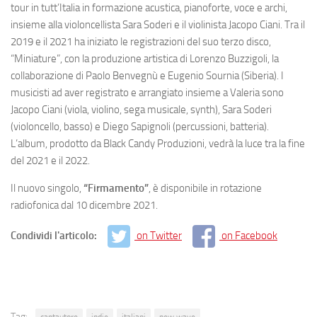
tour in tutt’Italia in formazione acustica, pianoforte, voce e archi,
insieme alla violoncellista Sara Soderi e il violinista Jacopo Ciani. Tra il
2019 e il 2021 ha iniziato le registrazioni del suo terzo disco,
“Miniature”, con la produzione artistica di Lorenzo Buzzigoli, la
collaborazione di Paolo Benvegnù e Eugenio Sournia (Siberia). I
musicisti ad aver registrato e arrangiato insieme a Valeria sono
Jacopo Ciani (viola, violino, sega musicale, synth), Sara Soderi
(violoncello, basso) e Diego Sapignoli (percussioni, batteria).
L’album, prodotto da Black Candy Produzioni, vedrà la luce tra la fine
del 2021 e il 2022.
Il nuovo singolo,
“Firmamento”
, è disponibile in rotazione
radiofonica dal 10 dicembre 2021.
Condividi l'articolo:
on Twitter
on Facebook
Tag: