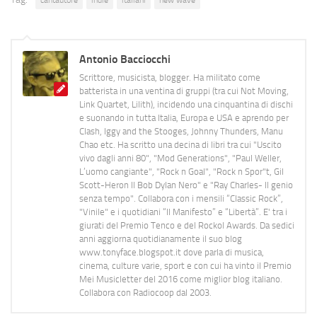
cantautore
indie
italiani
new wave
Antonio Bacciocchi
Scrittore, musicista, blogger. Ha militato come
batterista in una ventina di gruppi (tra cui Not Moving,
Link Quartet, Lilith), incidendo una cinquantina di dischi
e suonando in tutta Italia, Europa e USA e aprendo per
Clash, Iggy and the Stooges, Johnny Thunders, Manu
Chao etc. Ha scritto una decina di libri tra cui "Uscito
vivo dagli anni 80", "Mod Generations", "Paul Weller,
L’uomo cangiante", "Rock n Goal", "Rock n Spor"t, Gil
Scott-Heron Il Bob Dylan Nero" e "Ray Charles- Il genio
senza tempo". Collabora con i mensili “Classic Rock”,
"Vinile" e i quotidiani “Il Manifesto” e “Libertà”. E' tra i
giurati del Premio Tenco e del Rockol Awards. Da sedici
anni aggiorna quotidianamente il suo blog
www.tonyface.blogspot.it dove parla di musica,
cinema, culture varie, sport e con cui ha vinto il Premio
Mei Musicletter del 2016 come miglior blog italiano.
Collabora con Radiocoop dal 2003.