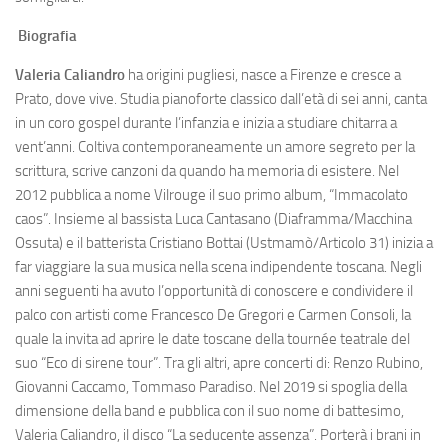
Biografia
Valeria Caliandro
ha origini pugliesi, nasce a Firenze e cresce a
Prato, dove vive. Studia pianoforte classico dall’età di sei anni, canta
in un coro gospel durante l’infanzia e inizia a studiare chitarra a
vent’anni. Coltiva contemporaneamente un amore segreto per la
scrittura, scrive canzoni da quando ha memoria di esistere. Nel
2012 pubblica a nome Vilrouge il suo primo album, “Immacolato
caos”. Insieme al bassista Luca Cantasano (Diaframma/Macchina
Ossuta) e il batterista Cristiano Bottai (Ustmamò/Articolo 31) inizia a
far viaggiare la sua musica nella scena indipendente toscana. Negli
anni seguenti ha avuto l’opportunità di conoscere e condividere il
palco con artisti come Francesco De Gregori e Carmen Consoli, la
quale la invita ad aprire le date toscane della tournée teatrale del
suo “Eco di sirene tour”. Tra gli altri, apre concerti di: Renzo Rubino,
Giovanni Caccamo, Tommaso Paradiso. Nel 2019 si spoglia della
dimensione della band e pubblica con il suo nome di battesimo,
Valeria Caliandro, il disco “La seducente assenza”. Porterà i brani in