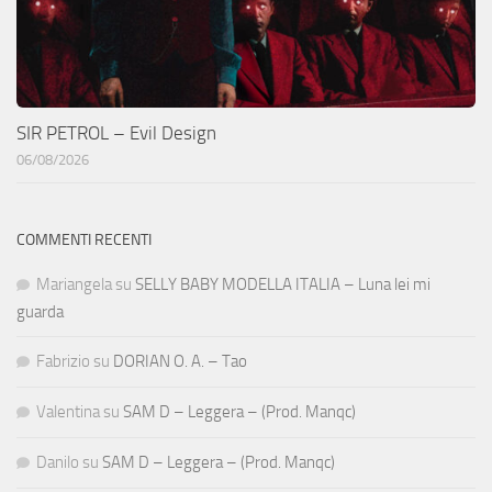
SIR PETROL – Evil Design
06/08/2026
COMMENTI RECENTI
Mariangela
su
SELLY BABY MODELLA ITALIA – Luna lei mi
guarda
Fabrizio
su
DORIAN O. A. – Tao
Valentina
su
SAM D – Leggera – (Prod. Manqc)
Danilo
su
SAM D – Leggera – (Prod. Manqc)