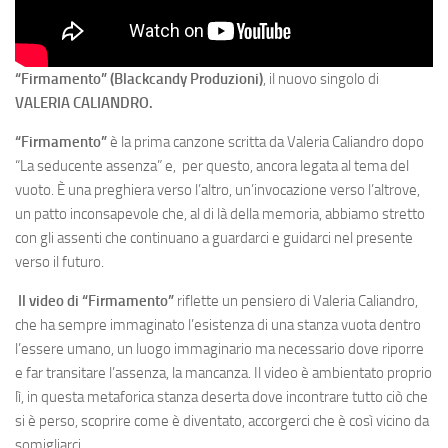
“
Firmamento” (Blackcandy Produzioni)
, il nuovo singolo di
VALERIA CALIANDRO.
“Firmamento”
è la prima canzone scritta da Valeria Caliandro dopo
“La seducente assenza” e, per questo, ancora legata al tema del
vuoto. È una preghiera verso l’altro, un’invocazione verso l’altrove,
un patto inconsapevole che, al di là della memoria, abbiamo stretto
con gli assenti che continuano a guardarci e guidarci nel presente
verso il futuro.
Il video di “Firmamento”
riflette un pensiero di Valeria Caliandro,
che ha sempre immaginato l’esistenza di una stanza vuota dentro
l’essere umano, un luogo immaginario ma necessario dove riporre
e far transitare l’assenza, la mancanza. Il video è ambientato proprio
lì, in questa metaforica stanza deserta dove incontrare tutto ciò che
si è perso, scoprire come è diventato, accorgerci che è così vicino da
somigliarci.