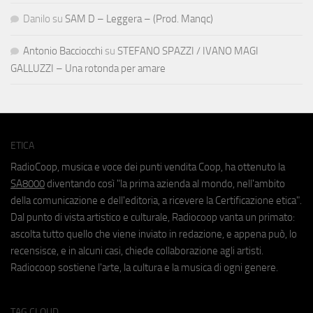
Danilo
su
SAM D – Leggera – (Prod. Manqc)
Antonio Bacciocchi
su
STEFANO SPAZZI / IVANO MAGI
GALLUZZI – Una rotonda per amare
ETICA
RadioCoop, musica e voce dei punti vendita Coop, ha ottenuto la
SA8000
diventando così "la prima azienda al mondo, nell'ambito
della comunicazione e dell'editoria, a ricevere la Certificazione etica".
Dal punto di vista artistico e culturale, Radiocoop vanta un primato:
ascolta tutto quello che viene inviato in redazione, e appena può, lo
recensisce, e in alcuni casi, chiede collaborazione agli artisti.
Radiocoop sostiene l'arte, la cultura e la musica di ogni genere.
TAG CLOUD