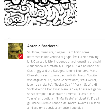
Antonio Bacciocchi
Scrittore, musicista, blogger. Ha militato come
batterista in una ventina di gruppi (tra cui Not Moving,
Link Quartet, Lilith), incidendo una cinquantina di dischi
e suonando in tutta Italia, Europa e USA e aprendo per
Clash, Iggy and the Stooges, Johnny Thunders, Manu
Chao etc. Ha scritto una decina di libri tra cui "Uscito
vivo dagli anni 80", "Mod Generations", "Paul Weller,
L’uomo cangiante", "Rock n Goal", "Rock n Spor"t, Gil
Scott-Heron Il Bob Dylan Nero" e "Ray Charles- Il genio
senza tempo". Collabora con i mensili “Classic Rock”,
"Vinile" e i quotidiani “Il Manifesto” e “Libertà”. E' tra i
giurati del Premio Tenco e del Rockol Awards. Da sedici
anni aggiorna quotidianamente il suo blog