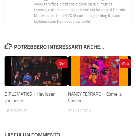
www.tonyface.blogspot.it dove parla di musica,
cinema, culture varie, sport e con cui ha vinto il Premio
Mei Musicletter del 2016 come miglior blog italiano.
Collabora con Radiocoop dal 2003.
POTREBBERO INTERESSARTI ANCHE...
0
0
DIPLOMATICS – Hey loser,
NANCY FERRARO – Come la
you poser
Vanoni
18/02/2017
12/11/2024
LASCIA UN COMMENTO