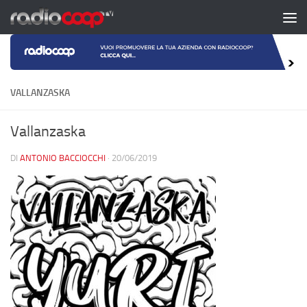
Salta al contenuto
VALLANZASKA
Vallanzaska
DI
ANTONIO BACCIOCCHI
·
20/06/2019