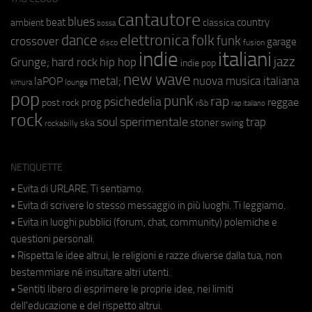
cantautore
blues
beat
country
ambient
classica
bossa
elettronica
dance
folk
funk
crossover
garage
fusion
disco
indie
italiani
jazz
hip hop
Grunge;
hard rock
indie pop
new wave
metal;
nuova musica italiana
laPOP
lounge
kimura
pop
punk
rap
psichedelia
reggae
prog
post rock
r&b
rap italiano
rock
soul
sperimentale
trap
stoner
ska
swing
rockabilly
NETIQUETTE
• Evita di URLARE. Ti sentiamo.
• Evita di scrivere lo stesso messaggio in più luoghi. Ti leggiamo.
• Evita in luoghi pubblici (forum, chat, community) polemiche e
questioni personali.
• Rispetta le idee altrui, le religioni e razze diverse dalla tua, non
bestemmiare né insultare altri utenti.
• Sentiti libero di esprimere le proprie idee, nei limiti
dell'educazione e del rispetto altrui.