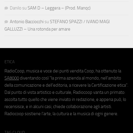
Danilo
su
SAM D – Leggera – (Prod. Manqc)
Antonio Bacciocchi
su
STEFANO SPAZZI / IVANO MAGI
GALLUZZI – Una rotonda per amare
ETICA
RadioCoop, musica e voce dei punti vendita Coop, ha ottenuto la
SA8000
diventando così "la prima azienda al mondo, nell'ambito
della comunicazione e dell'editoria, a ricevere la Certificazione etica".
Dal punto di vista artistico e culturale, Radiocoop vanta un primato:
ascolta tutto quello che viene inviato in redazione, e appena può, lo
recensisce, e in alcuni casi, chiede collaborazione agli artisti.
Radiocoop sostiene l'arte, la cultura e la musica di ogni genere.
TAG CLOUD