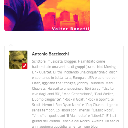
Antonio Bacciocchi
Scrittore, musicista, blogger. Ha militato come
batterista in una ventina di gruppi (tra cui Not Moving,
Link Quartet, Lilith), incidendo una cinquantina di dischi
e suonando in tutta Italia, Europa e USA e aprendo per
Clash, Iggy and the Stooges, Johnny Thunders, Manu
Chao etc. Ha scritto una decina di libri tra cui "Uscito
vivo dagli anni 80", "Mod Generations", "Paul Weller,
L’uomo cangiante", "Rock n Goal", "Rock n Spor"t, Gil
Scott-Heron Il Bob Dylan Nero" e "Ray Charles- Il genio
senza tempo". Collabora con i mensili “Classic Rock”,
"Vinile" e i quotidiani “Il Manifesto” e “Libertà”. E' tra i
giurati del Premio Tenco e del Rockol Awards. Da sedici
anni aggiorna quotidianamente il suo blog