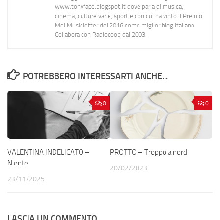
www.tonyface.blogspot.it dove parla di musica,
cinema, culture varie, sport e con cui ha vinto il Premio
Mei Musicletter del 2016 come miglior blog italiano.
Collabora con Radiocoop dal 2003.
POTREBBERO INTERESSARTI ANCHE...
0
0
VALENTINA INDELICATO –
PROTTO – Troppo a nord
Niente
20/02/2023
23/11/2025
LASCIA UN COMMENTO