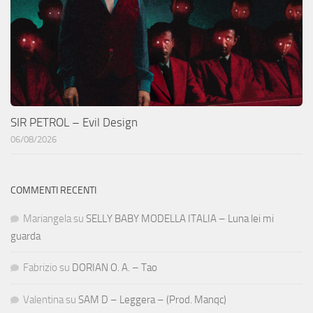
SIR PETROL – Evil Design
06/08/2026
COMMENTI RECENTI
Mariangela
su
SELLY BABY MODELLA ITALIA – Luna lei mi
guarda
Fabrizio
su
DORIAN O. A. – Tao
Valentina
su
SAM D – Leggera – (Prod. Manqc)