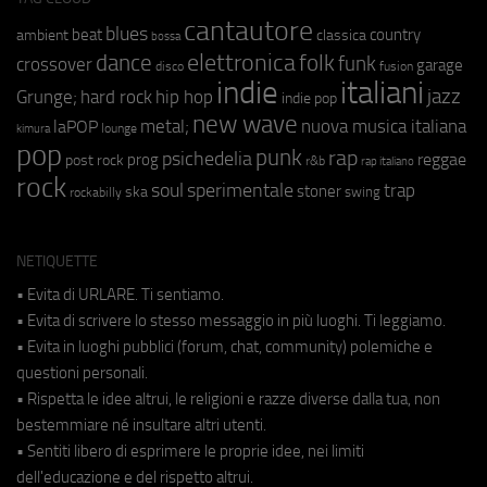
cantautore
blues
beat
country
ambient
classica
bossa
elettronica
dance
folk
funk
crossover
garage
fusion
disco
indie
italiani
jazz
hip hop
Grunge;
hard rock
indie pop
new wave
metal;
nuova musica italiana
laPOP
lounge
kimura
pop
punk
rap
psichedelia
reggae
prog
post rock
r&b
rap italiano
rock
soul
sperimentale
trap
stoner
ska
swing
rockabilly
NETIQUETTE
• Evita di URLARE. Ti sentiamo.
• Evita di scrivere lo stesso messaggio in più luoghi. Ti leggiamo.
• Evita in luoghi pubblici (forum, chat, community) polemiche e
questioni personali.
• Rispetta le idee altrui, le religioni e razze diverse dalla tua, non
bestemmiare né insultare altri utenti.
• Sentiti libero di esprimere le proprie idee, nei limiti
dell'educazione e del rispetto altrui.