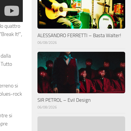
do quattro
Break It!”,
ALESSANDRO FERRETTI – Basta Walter!
06/08/2026
 dalla
 Tutto
erreno si
 blues-rock
SIR PETROL – Evil Design
06/08/2026
tre si
mpre