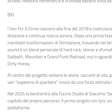
acceso, nessuna retromarcia e la strada davanti tutta da
BIO
I Van For A Dime nascono alla fine del 2018 e costruiscon
direzione e continua ricerca sonora. Dopo una prima fase
inevitabili trasformazioni di formazione, trovando nel tem
sound è un blend personale di hard rock, stoner e sfumatu
Sabbath, Mountain e Grand Funk Railroad, ma lo sguardo
Dirty Honey.
Al centro del progetto restano le storie: racconti di vita
veri “supereroi di quartiere” mossi da una forza ostinata 
Nel 2025 la band entra alla Fucina Studio di Giacomo “Ja
capitolo del proprio percorso. Il primo singolo con lyric vi
piattaforme