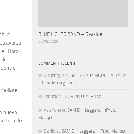
BLUE LIGHTS BAND – Seaside
bi di
05/08/2026
attraversa
. Il loro
ack
COMMENTI RECENTI
 Sons e
Mariangela
su
SELLY BABY MODELLA ITALIA
– Luna lei mi guarda
 mollare,
Fabrizio
su
DORIAN O. A. – Tao
Valentina
su
SAM D – Leggera – (Prod.
un nuovo
Manqc)
su tutte le
Danilo
su
SAM D – Leggera – (Prod. Manqc)