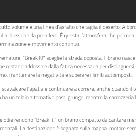
 tutto volume e una linea d’asfalto che taglia il deserto. A bor
ulla direzione da prendere. È questa l’atmosfera che permea “
eterminazione e movimento continuo.
premature, “Break It!” sceglie la strada opposta. Il brano nasce
 che restano addosso e dalla fatica necessaria per distinguersi.
o, frantumare la negatività e superare i limiti autoimposti.
 scavalcare l’apatia e continuare a correre, anche quando il t
ggio ha un telaio alternative post-grunge, mentre la carrozzeria
 melodie rendono “Break It!” un brano compatto da cantare men
ne mentali. La destinazione è segnata sulla mappa: motore se