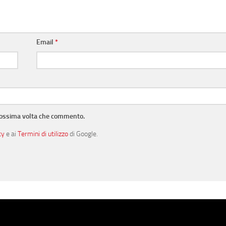
Email
*
prossima volta che commento.
cy
e ai
Termini di utilizzo
di Google.