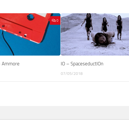
0
– Ammore
IO – SpaceseductIOn
07/05/2018