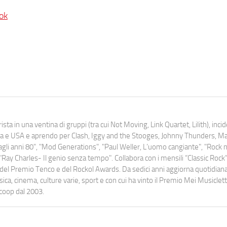
ok
ista in una ventina di gruppi (tra cui Not Moving, Link Quartet, Lilith), inc
uropa e USA e aprendo per Clash, Iggy and the Stooges, Johnny Thunders, 
o dagli anni 80", "Mod Generations", "Paul Weller, L’uomo cangiante", "Rock n
Ray Charles- Il genio senza tempo". Collabora con i mensili “Classic Rock”,
urati del Premio Tenco e del Rockol Awards. Da sedici anni aggiorna quotidia
a, cinema, culture varie, sport e con cui ha vinto il Premio Mei Musiclett
ocoop dal 2003.