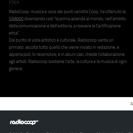
ETICA
RadioCoop, musica e voce dei punti vendita Coop, ha ottenuto la
SA8000
diventando così "la prima azienda al mondo, nell'ambito
della comunicazione e dell'editoria, a ricevere la Certificazione
etica".
Dal punto di vista artistico e culturale, Radiocoop vanta un
primato: ascolta tutto quello che viene inviato in redazione, e
appena può, lo recensisce, e in alcuni casi, chiede collaborazione
agli artisti. Radiocoop sostiene l'arte, la cultura e la musica di ogni
genere.
A