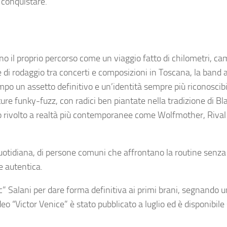
 conquistare.
o il proprio percorso come un viaggio fatto di chilometri, cam
 di rodaggio tra concerti e composizioni in Toscana, la band 
po un assetto definitivo e un’identità sempre più riconoscibile
re funky-fuzz, con radici ben piantate nella tradizione di Bl
 rivolto a realtà più contemporanee come Wolfmother, Rival
 quotidiana, di persone comuni che affrontano la routine senza
e autentica.
c” Salani per dare forma definitiva ai primi brani, segnando 
deo “Victor Venice” è stato pubblicato a luglio ed è disponibile 