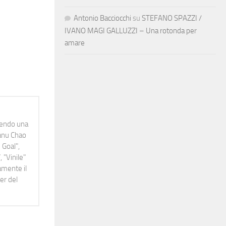
Antonio Bacciocchi
su
STEFANO SPAZZI /
IVANO MAGI GALLUZZI – Una rotonda per
amare
idendo una
Manu Chao
 Goal",
 "Vinile"
namente il
er del