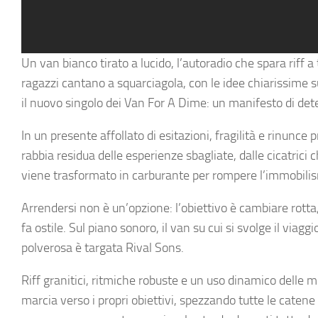
Un van bianco tirato a lucido, l’autoradio che spara riff a
ragazzi cantano a squarciagola, con le idee chiarissime s
il nuovo singolo dei Van For A Dime: un manifesto di d
In un presente affollato di esitazioni, fragilità e rinunce 
rabbia residua delle esperienze sbagliate, dalle cicatrici
viene trasformato in carburante per rompere l’immobilism
Arrendersi non è un’opzione: l’obiettivo è cambiare rotta,
fa ostile. Sul piano sonoro, il van su cui si svolge il via
polverosa è targata Rival Sons.
Riff granitici, ritmiche robuste e un uso dinamico delle
marcia verso i propri obiettivi, spezzando tutte le cate