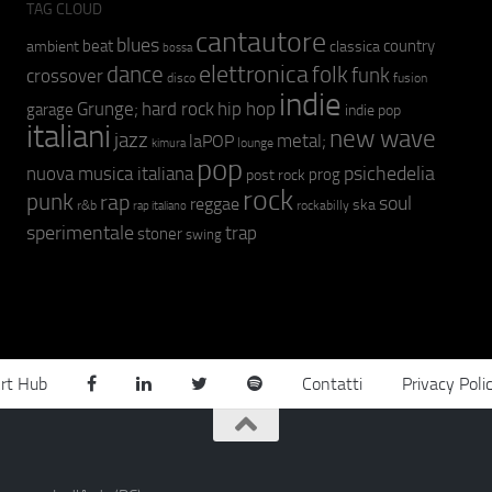
TAG CLOUD
cantautore
blues
beat
country
ambient
classica
bossa
elettronica
dance
folk
funk
crossover
fusion
disco
indie
hip hop
Grunge;
hard rock
garage
indie pop
italiani
new wave
jazz
metal;
laPOP
lounge
kimura
pop
psichedelia
nuova musica italiana
prog
post rock
rock
punk
rap
soul
reggae
ska
r&b
rockabilly
rap italiano
sperimentale
trap
stoner
swing
rt Hub
Contatti
Privacy Poli