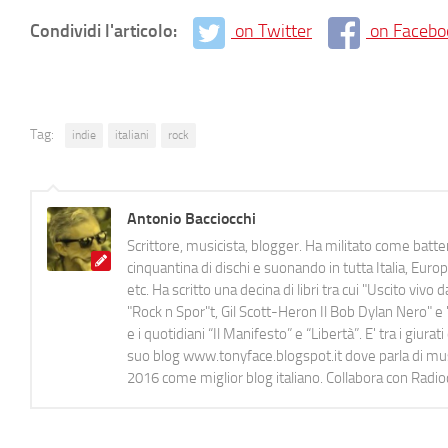
Condividi l'articolo:
on Twitter
on Facebo
Tag:
indie
italiani
rock
Antonio Bacciocchi
Scrittore, musicista, blogger. Ha militato come batter
cinquantina di dischi e suonando in tutta Italia, E
etc. Ha scritto una decina di libri tra cui "Uscito viv
"Rock n Spor"t, Gil Scott-Heron Il Bob Dylan Nero" e "
e i quotidiani “Il Manifesto” e “Libertà”. E' tra i gi
suo blog www.tonyface.blogspot.it dove parla di music
2016 come miglior blog italiano. Collabora con Radi