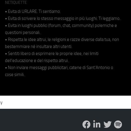
NETIQUETTE
• Evita di URLARE. Ti sentiamo.
• Evita di scrivere lo stesso messaggio in più luoghi. Ti leggiamo.
• Evita in luoghi pubblici (forum, chat, community) polemiche e
questioni personali.
• Rispetta le idee altrui, le religioni e razze diverse dalla tua, non
bestemmiare né insultare altri utenti.
• Sentiti libero di esprimere le proprie idee, nei limiti
dell'educazione e del rispetto altrui.
• Non inviare messaggi pubblicitari, catene di Sant'Antonio o
cose simili.
cy