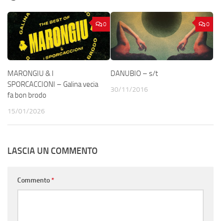
0
0
MARONGIU & I
DANUBIO – s/t
SPORCACCIONI – Galina vecia
30/11/2016
fa bon brodo
15/01/2026
LASCIA UN COMMENTO
Commento
*