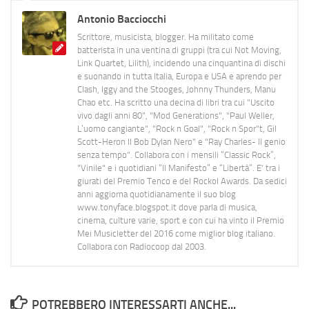
Antonio Bacciocchi
Scrittore, musicista, blogger. Ha militato come
batterista in una ventina di gruppi (tra cui Not Moving,
Link Quartet, Lilith), incidendo una cinquantina di dischi
e suonando in tutta Italia, Europa e USA e aprendo per
Clash, Iggy and the Stooges, Johnny Thunders, Manu
Chao etc. Ha scritto una decina di libri tra cui "Uscito
vivo dagli anni 80", "Mod Generations", "Paul Weller,
L’uomo cangiante", "Rock n Goal", "Rock n Spor"t, Gil
Scott-Heron Il Bob Dylan Nero" e "Ray Charles- Il genio
senza tempo". Collabora con i mensili “Classic Rock”,
"Vinile" e i quotidiani “Il Manifesto” e “Libertà”. E' tra i
giurati del Premio Tenco e del Rockol Awards. Da sedici
anni aggiorna quotidianamente il suo blog
www.tonyface.blogspot.it dove parla di musica,
cinema, culture varie, sport e con cui ha vinto il Premio
Mei Musicletter del 2016 come miglior blog italiano.
Collabora con Radiocoop dal 2003.
POTREBBERO INTERESSARTI ANCHE...