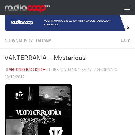
Salta al contenuto
NUOVA MUSICA ITALIANA
0
VANTERRANIA – Mysterious
DI
ANTONIO BACCIOCCHI
· PUBBLICATO
19/12/2017
· AGGIORNATO
18/12/2017