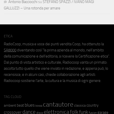
Antonio Bacciocchi
su
STEFANO SPAZZI / IVANO MAGI
GALLUZZI – Una rotonda per amare
ETICA
RadioCoop, musica e voce dei punti vendita Coop, ha ottenuto la
SA8000
diventando così "la prima azienda al mondo, nell'ambito
della comunicazione e dell'editoria, a ricevere la Certificazione etica".
Dal punto di vista artistico e culturale, Radiocoop vanta un primato:
ascolta tutto quello che viene inviato in redazione, e appena può, lo
recensisce, e in alcuni casi, chiede collaborazione agli artisti.
Radiocoop sostiene l'arte, la cultura e la musica di ogni genere.
TAG CLOUD
cantautore
blues
beat
country
ambient
classica
bossa
elettronica
dance
folk
funk
crossover
garage
fusion
disco