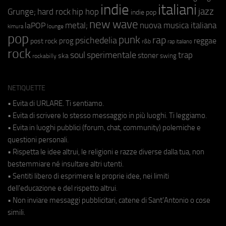
indie
italiani
jazz
hip hop
Grunge;
hard rock
indie pop
new wave
metal;
nuova musica italiana
laPOP
lounge
kimura
pop
punk
rap
psichedelia
reggae
prog
post rock
r&b
rap italiano
rock
soul
sperimentale
trap
stoner
ska
swing
rockabilly
NETIQUETTE
• Evita di URLARE. Ti sentiamo.
• Evita di scrivere lo stesso messaggio in più luoghi. Ti leggiamo.
• Evita in luoghi pubblici (forum, chat, community) polemiche e
questioni personali.
• Rispetta le idee altrui, le religioni e razze diverse dalla tua, non
bestemmiare né insultare altri utenti.
• Sentiti libero di esprimere le proprie idee, nei limiti
dell'educazione e del rispetto altrui.
• Non inviare messaggi pubblicitari, catene di Sant'Antonio o cose
simili.