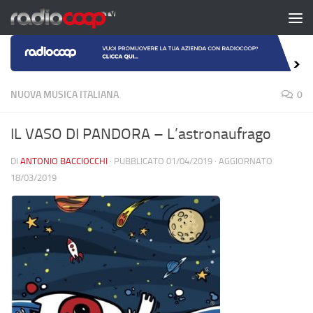
Salta al contenuto
NUOVA MUSICA ITALIANA
0
IL VASO DI PANDORA – L’astronaufrago
DI
ANTONIO BACCIOCCHI
· PUBBLICATO
01/04/2019
· AGGIORNATO
18/03/2019