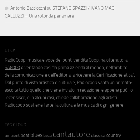
Antonio Bacciocchi
su
STEFANO SPAZZI / IVANO MAGI
GALLUZZI – Una rotonda per amare
ETICA
RadioCoop, musica e voce dei punti vendita Coop, ha ottenuto la
SA8000
diventando così "la prima azienda al mondo, nell'ambito
della comunicazione e dell'editoria, a ricevere la Certificazione etica".
Dal punto di vista artistico e culturale, Radiocoop vanta un primato:
ascolta tutto quello che viene inviato in redazione, e appena può, lo
recensisce, e in alcuni casi, chiede collaborazione agli artisti.
Radiocoop sostiene l'arte, la cultura e la musica di ogni genere.
TAG CLOUD
cantautore
blues
beat
country
ambient
classica
bossa