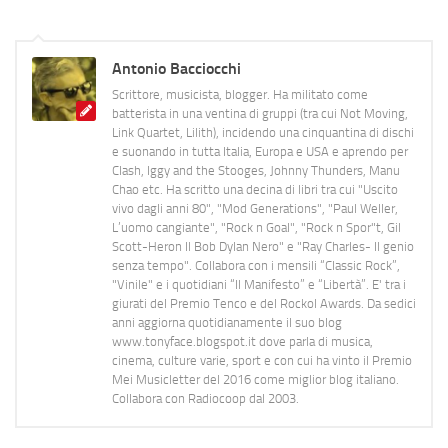
Antonio Bacciocchi
Scrittore, musicista, blogger. Ha militato come
batterista in una ventina di gruppi (tra cui Not Moving,
Link Quartet, Lilith), incidendo una cinquantina di dischi
e suonando in tutta Italia, Europa e USA e aprendo per
Clash, Iggy and the Stooges, Johnny Thunders, Manu
Chao etc. Ha scritto una decina di libri tra cui "Uscito
vivo dagli anni 80", "Mod Generations", "Paul Weller,
L’uomo cangiante", "Rock n Goal", "Rock n Spor"t, Gil
Scott-Heron Il Bob Dylan Nero" e "Ray Charles- Il genio
senza tempo". Collabora con i mensili “Classic Rock”,
"Vinile" e i quotidiani “Il Manifesto” e “Libertà”. E' tra i
giurati del Premio Tenco e del Rockol Awards. Da sedici
anni aggiorna quotidianamente il suo blog
www.tonyface.blogspot.it dove parla di musica,
cinema, culture varie, sport e con cui ha vinto il Premio
Mei Musicletter del 2016 come miglior blog italiano.
Collabora con Radiocoop dal 2003.