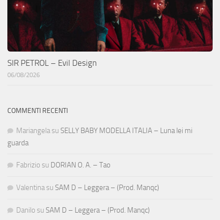
SIR PETROL – Evil Design
06/08/2026
COMMENTI RECENTI
Mariangela
su
SELLY BABY MODELLA ITALIA – Luna lei mi
guarda
Fabrizio
su
DORIAN O. A. – Tao
Valentina
su
SAM D – Leggera – (Prod. Manqc)
Danilo
su
SAM D – Leggera – (Prod. Manqc)