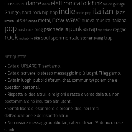
elettronica
dance
folk
funk
crossover
garage
fusion
disco
indie
italiani
jazz
hip hop
Grunge;
hard rock
indie pop
new wave
metal;
nuova musica italiana
laPOP
lounge
kimura
pop
punk
rap
psichedelia
reggae
prog
post rock
r&b
rap italiano
rock
soul
sperimentale
trap
stoner
ska
swing
rockabilly
NETIQUETTE
• Evita di URLARE. Ti sentiamo.
• Evita di scrivere lo stesso messaggio in più luoghi. Ti leggiamo.
• Evita in luoghi pubblici (forum, chat, community) polemiche e
questioni personali.
• Rispetta le idee altrui, le religioni e razze diverse dalla tua, non
bestemmiare né insultare altri utenti.
• Sentiti libero di esprimere le proprie idee, nei limiti
dell'educazione e del rispetto altrui.
• Non inviare messaggi pubblicitari, catene di Sant'Antonio o cose
simili.