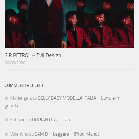
SIR PETROL – Evil Design
06/08/2026
COMMENTI RECENTI
Mariangela
su
SELLY BABY MODELLA ITALIA – Luna lei mi
guarda
Fabrizio
su
DORIAN O. A. – Tao
Valentina
su
SAM D – Leggera – (Prod. Manqc)