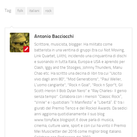
Tag:
folk
italiani
rock
Antonio Bacciocchi
Scrittore, musicista, blogger. Ha militato come
batterista in una ventina di gruppi (tra cui Not Moving,
Link Quartet, Lilith), incidendo una cinquantina di dischi
e suonando in tutta Italia, Europa e USA e aprendo per
Clash, Iggy and the Stooges, Johnny Thunders, Manu
Chao etc. Ha scritto una decina di libri tra cui "Uscito
vivo dagli anni 80", "Mod Generations", "Paul Weller,
L’uomo cangiante", "Rock n Goal", "Rock n Spor"t, Gil
Scott-Heron Il Bob Dylan Nero" e "Ray Charles- Il genio
senza tempo". Collabora con i mensili “Classic Rock”,
"Vinile" e i quotidiani “Il Manifesto” e “Libertà”. E' tra i
giurati del Premio Tenco e del Rockol Awards. Da sedici
anni aggiorna quotidianamente il suo blog
www.tonyface.blogspot.it dove parla di musica,
cinema, culture varie, sport e con cui ha vinto il Premio
Mei Musicletter del 2016 come miglior blog italiano.