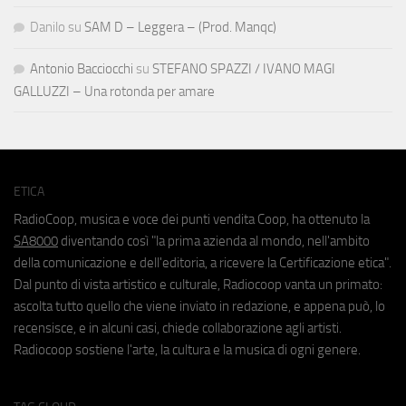
Danilo
su
SAM D – Leggera – (Prod. Manqc)
Antonio Bacciocchi
su
STEFANO SPAZZI / IVANO MAGI
GALLUZZI – Una rotonda per amare
ETICA
RadioCoop, musica e voce dei punti vendita Coop, ha ottenuto la
SA8000
diventando così "la prima azienda al mondo, nell'ambito
della comunicazione e dell'editoria, a ricevere la Certificazione etica".
Dal punto di vista artistico e culturale, Radiocoop vanta un primato:
ascolta tutto quello che viene inviato in redazione, e appena può, lo
recensisce, e in alcuni casi, chiede collaborazione agli artisti.
Radiocoop sostiene l'arte, la cultura e la musica di ogni genere.