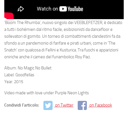
‘Boom The Rhumba’, nuovo singolo dei VEEBLEFETZER, è dedicato
a tutti i bohémien dal ritmo facile, esibizionisti da dancefloor e
sollevatori di gomito. Un torneo di combattimenti clandestini fa da
sfondo a un pandemonio di fanfare e pirati urbani, come in ‘The
Snatch’ con qualcosa di Fellini e Kusturica. Tra fuochi e apparizioni
oniriche anche il cameo del funambolico Roy Paci.
Album: No Magic No Bullet
Label: Goodfellas
Year: 2015
Video made with love under Purple Neon Lights
Condividi l'articolo:
on Twitter
on Facebook