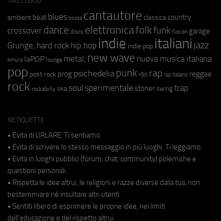
TAG CLOUD
cantautore
blues
beat
country
ambient
classica
bossa
elettronica
dance
folk
funk
crossover
garage
fusion
disco
indie
italiani
jazz
hip hop
Grunge;
hard rock
indie pop
new wave
metal;
nuova musica italiana
laPOP
lounge
kimura
pop
punk
rap
psichedelia
reggae
prog
post rock
r&b
rap italiano
rock
soul
sperimentale
trap
stoner
ska
swing
rockabilly
NETIQUETTE
• Evita di URLARE. Ti sentiamo.
• Evita di scrivere lo stesso messaggio in più luoghi. Ti leggiamo.
• Evita in luoghi pubblici (forum, chat, community) polemiche e
questioni personali.
• Rispetta le idee altrui, le religioni e razze diverse dalla tua, non
bestemmiare né insultare altri utenti.
• Sentiti libero di esprimere le proprie idee, nei limiti
dell'educazione e del rispetto altrui.