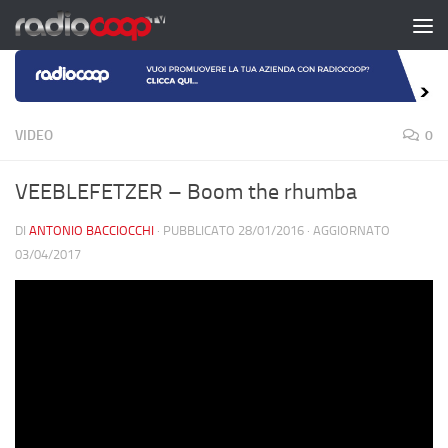
Salta al contenuto
VIDEO
0
VEEBLEFETZER – Boom the rhumba
DI
ANTONIO BACCIOCCHI
· PUBBLICATO
28/01/2016
· AGGIORNATO
03/04/2017