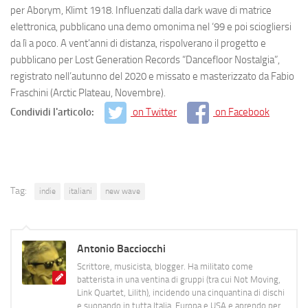
per Aborym, Klimt 1918.
Influenzati dalla dark wave di matrice
elettronica
, pubblicano una demo omonima nel ‘99 e poi sciogliersi
da lì a poco. A vent’anni di distanza, rispolverano il progetto e
pubblicano per
Lost Generation Records
“
Dancefloor Nostalgia
”,
registrato nell’autunno del 2020 e
missato e masterizzato da Fabio
Fraschini (Arctic Plateau, Novembre)
.
Condividi l'articolo:
on Twitter
on Facebook
Tag:
indie
italiani
new wave
Antonio Bacciocchi
Scrittore, musicista, blogger. Ha militato come
batterista in una ventina di gruppi (tra cui Not Moving,
Link Quartet, Lilith), incidendo una cinquantina di dischi
e suonando in tutta Italia, Europa e USA e aprendo per