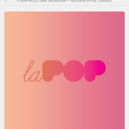
PIERPAOLO feat GIORGINA – Rondine (Prod. DJAND)