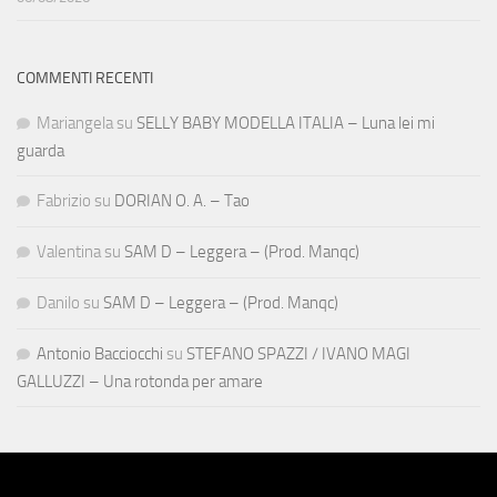
COMMENTI RECENTI
Mariangela
su
SELLY BABY MODELLA ITALIA – Luna lei mi
guarda
Fabrizio
su
DORIAN O. A. – Tao
Valentina
su
SAM D – Leggera – (Prod. Manqc)
Danilo
su
SAM D – Leggera – (Prod. Manqc)
Antonio Bacciocchi
su
STEFANO SPAZZI / IVANO MAGI
GALLUZZI – Una rotonda per amare