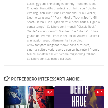
Clash, Iggy and the Stooges, Johnny Thunders, Manu
Chao etc. Ha scritto una decina di libri tra cui "Uscito
vivo dagli anni 80", "Mod Generations", "Paul Weller,
L’uomo cangiante", "Rock n Goal", "Rock n Spor"t, Gil
Scott-Heron Il Bob Dylan Nero" e "Ray Charles- Il genio
senza tempo". Collabora con i mensili “Classic Rock”,
"Vinile" e i quotidiani “Il Manifesto” e “Libertà”. E' tra i
giurati del Premio Tenco e del Rockol Awards. Da sedici
anni aggiorna quotidianamente il suo blog
www.tonyface.blogspot.it dove parla di musica,
cinema, culture varie, sport e con cui ha vinto il Premio
Mei Musicletter del 2016 come miglior blog italiano.
Collabora con Radiocoop dal 2003.
POTREBBERO INTERESSARTI ANCHE...
0
0