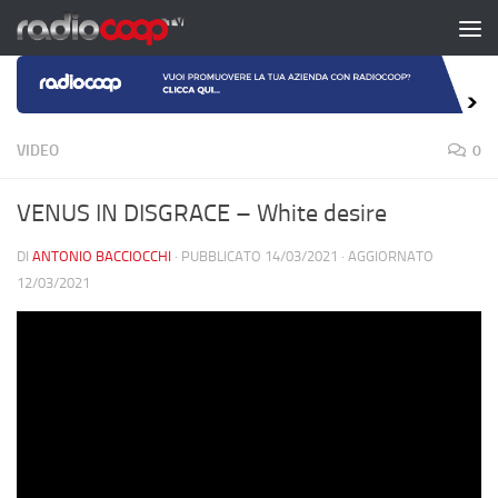
Salta al contenuto
VIDEO
0
VENUS IN DISGRACE – White desire
DI
ANTONIO BACCIOCCHI
· PUBBLICATO
14/03/2021
· AGGIORNATO
12/03/2021