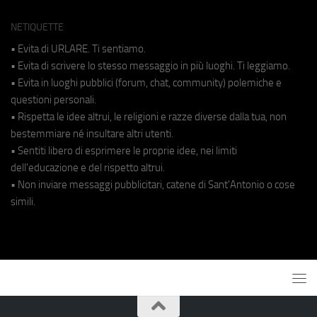
NETIQUETTE
• Evita di URLARE. Ti sentiamo.
• Evita di scrivere lo stesso messaggio in più luoghi. Ti leggiamo.
• Evita in luoghi pubblici (forum, chat, community) polemiche e
questioni personali.
• Rispetta le idee altrui, le religioni e razze diverse dalla tua, non
bestemmiare né insultare altri utenti.
• Sentiti libero di esprimere le proprie idee, nei limiti
dell'educazione e del rispetto altrui.
• Non inviare messaggi pubblicitari, catene di Sant'Antonio o cose
simili.