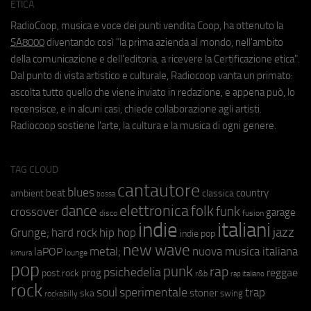
ETICA
RadioCoop, musica e voce dei punti vendita Coop, ha ottenuto la
SA8000
diventando così "la prima azienda al mondo, nell'ambito
della comunicazione e dell'editoria, a ricevere la Certificazione etica".
Dal punto di vista artistico e culturale, Radiocoop vanta un primato:
ascolta tutto quello che viene inviato in redazione, e appena può, lo
recensisce, e in alcuni casi, chiede collaborazione agli artisti.
Radiocoop sostiene l'arte, la cultura e la musica di ogni genere.
TAG CLOUD
cantautore
blues
beat
country
ambient
classica
bossa
elettronica
dance
folk
funk
crossover
garage
fusion
disco
indie
italiani
jazz
hip hop
Grunge;
hard rock
indie pop
new wave
metal;
nuova musica italiana
laPOP
lounge
kimura
pop
punk
rap
psichedelia
reggae
prog
post rock
r&b
rap italiano
rock
soul
sperimentale
trap
stoner
ska
swing
rockabilly