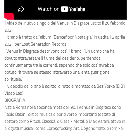
il video del nuovo singolo dei
Venus in Disgrace
uscito il
26 febbraio
2021
Il brano è tratto dall’album “
Dancefloor Nostalgia
” in uscita il
2 aprile
2021
per
Lost Generation Records
I
Venus in Disgrace
descrivono così il brano: “
Un uomo che ha
dovuto attraversare il fiume del desiderio, perdendosi
continuamente tra le correnti, sapendo che solo così avrebbe
potuto ritrovare se stesso, attraverso una lenta guarigione
spirituale.
“
Il videoclip del brano è scritto, diretto e montato da
Bez Yorke
(
EIBY
Video Lab
)
BIOGRAFIA
Nati a Roma nella seconda metà dei ‘90,
i Venus in Disgrace sono
Fabio Babini, critico musicale per diverse importanti testate di
settore come Ritual, Classix!, e Classix Metal, e Max Varani
, attivo in
progetti musicali come Corpsefucking Art, Degenerhate, e remixer