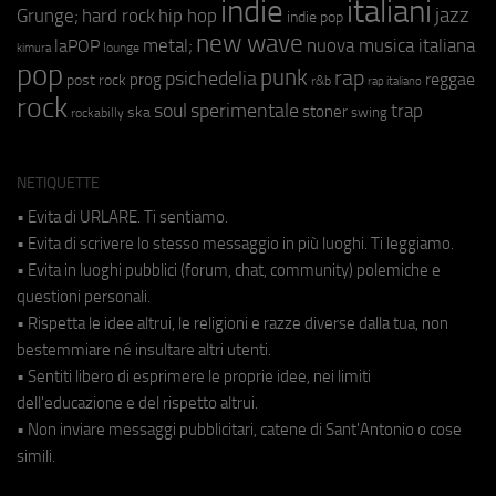
indie
italiani
jazz
hip hop
Grunge;
hard rock
indie pop
new wave
metal;
nuova musica italiana
laPOP
lounge
kimura
pop
punk
rap
psichedelia
reggae
prog
post rock
r&b
rap italiano
rock
soul
sperimentale
trap
stoner
ska
swing
rockabilly
NETIQUETTE
• Evita di URLARE. Ti sentiamo.
• Evita di scrivere lo stesso messaggio in più luoghi. Ti leggiamo.
• Evita in luoghi pubblici (forum, chat, community) polemiche e
questioni personali.
• Rispetta le idee altrui, le religioni e razze diverse dalla tua, non
bestemmiare né insultare altri utenti.
• Sentiti libero di esprimere le proprie idee, nei limiti
dell'educazione e del rispetto altrui.
• Non inviare messaggi pubblicitari, catene di Sant'Antonio o cose
simili.