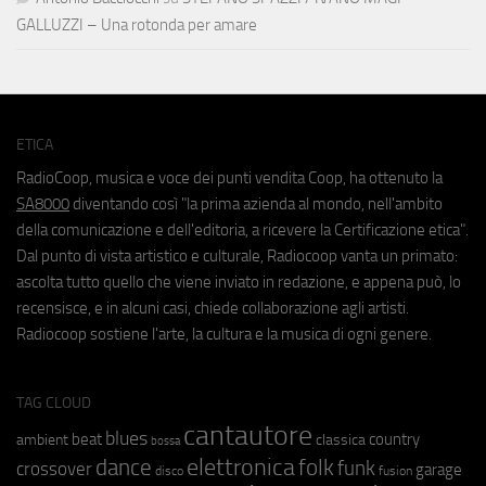
GALLUZZI – Una rotonda per amare
ETICA
RadioCoop, musica e voce dei punti vendita Coop, ha ottenuto la
SA8000
diventando così "la prima azienda al mondo, nell'ambito
della comunicazione e dell'editoria, a ricevere la Certificazione etica".
Dal punto di vista artistico e culturale, Radiocoop vanta un primato:
ascolta tutto quello che viene inviato in redazione, e appena può, lo
recensisce, e in alcuni casi, chiede collaborazione agli artisti.
Radiocoop sostiene l'arte, la cultura e la musica di ogni genere.
TAG CLOUD
cantautore
blues
beat
country
ambient
classica
bossa
elettronica
dance
folk
funk
crossover
garage
fusion
disco