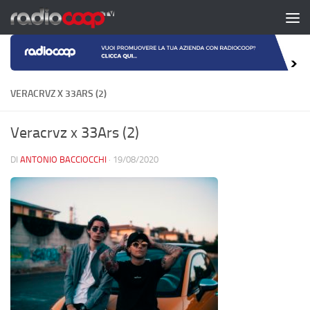
Salta al contenuto
VERACRVZ X 33ARS (2)
Veracrvz x 33Ars (2)
DI
ANTONIO BACCIOCCHI
·
19/08/2020