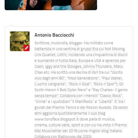
Antonio Bacciocchi
Scrittore, musicista, blogger. Ha militato come
batterista in una ventina di gruppi (tra cui Not Moving,
Link Quartet, Lilith), incidendo una cinquantina di dischi
e suonando in tutta Italia, Europa e USA e aprendo per
Clash, Iggy and the Stooges, Johnny Thunders, Manu
Chao etc. Ha scritto una decina di libri tra cui "Uscito
vivo dagli anni 80", "Mod Generations", "Paul Weller,
L’uomo cangiante", "Rock n Goal", "Rock n Spor"t, Gil
Scott-Heron Il Bob Dylan Nero" e "Ray Charles- Il genio
senza tempo". Collabora con i mensili “Classic Rock”,
"Vinile" e i quotidiani “Il Manifesto” e “Libertà”. E' tra i
giurati del Premio Tenco e del Rockol Awards. Da sedici
anni aggiorna quotidianamente il suo blog
www.tonyface.blogspot.it dove parla di musica,
cinema, culture varie, sport e con cui ha vinto il Premio
Mei Musicletter del 2016 come miglior blog italiano.
Collabora con Radiocoop dal 2003.