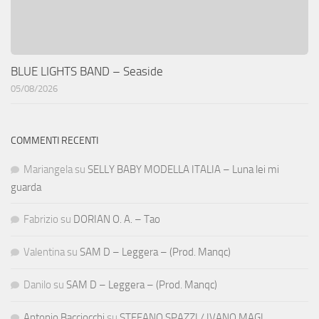
BLUE LIGHTS BAND – Seaside
05/08/2026
COMMENTI RECENTI
Mariangela
su
SELLY BABY MODELLA ITALIA – Luna lei mi
guarda
Fabrizio
su
DORIAN O. A. – Tao
Valentina
su
SAM D – Leggera – (Prod. Manqc)
Danilo
su
SAM D – Leggera – (Prod. Manqc)
Antonio Bacciocchi
su
STEFANO SPAZZI / IVANO MAGI