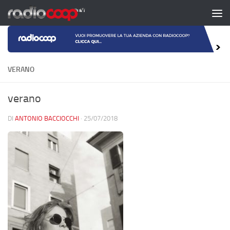
Salta al contenuto
VERANO
verano
DI
ANTONIO BACCIOCCHI
·
25/07/2018