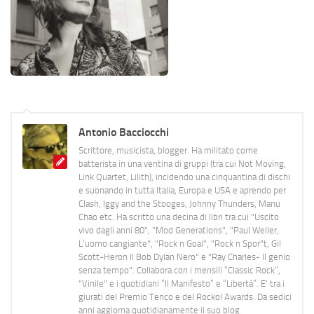
Antonio Bacciocchi
Scrittore, musicista, blogger. Ha militato come
batterista in una ventina di gruppi (tra cui Not Moving,
Link Quartet, Lilith), incidendo una cinquantina di dischi
e suonando in tutta Italia, Europa e USA e aprendo per
Clash, Iggy and the Stooges, Johnny Thunders, Manu
Chao etc. Ha scritto una decina di libri tra cui "Uscito
vivo dagli anni 80", "Mod Generations", "Paul Weller,
L’uomo cangiante", "Rock n Goal", "Rock n Spor"t, Gil
Scott-Heron Il Bob Dylan Nero" e "Ray Charles- Il genio
senza tempo". Collabora con i mensili “Classic Rock”,
"Vinile" e i quotidiani “Il Manifesto” e “Libertà”. E' tra i
giurati del Premio Tenco e del Rockol Awards. Da sedici
anni aggiorna quotidianamente il suo blog