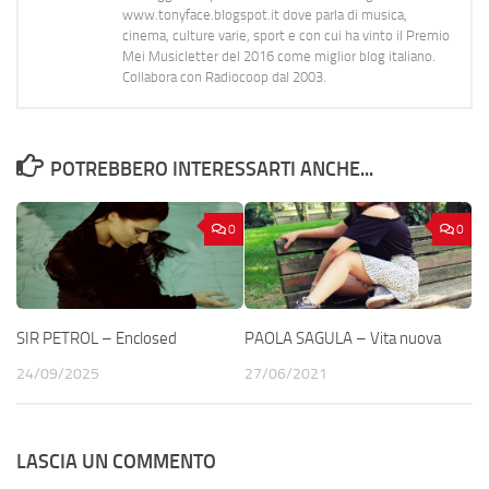
www.tonyface.blogspot.it dove parla di musica,
cinema, culture varie, sport e con cui ha vinto il Premio
Mei Musicletter del 2016 come miglior blog italiano.
Collabora con Radiocoop dal 2003.
POTREBBERO INTERESSARTI ANCHE...
0
0
SIR PETROL – Enclosed
PAOLA SAGULA – Vita nuova
24/09/2025
27/06/2021
LASCIA UN COMMENTO