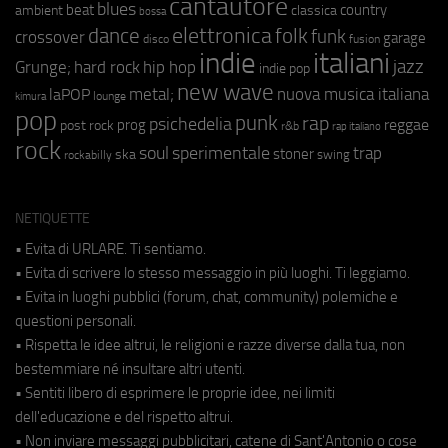
cantautore
blues
beat
country
ambient
classica
bossa
elettronica
dance
folk
funk
crossover
garage
fusion
disco
indie
italiani
jazz
hip hop
Grunge;
hard rock
indie pop
new wave
metal;
nuova musica italiana
laPOP
lounge
kimura
pop
punk
rap
psichedelia
reggae
prog
post rock
r&b
rap italiano
rock
soul
sperimentale
trap
stoner
ska
swing
rockabilly
NETIQUETTE
• Evita di URLARE. Ti sentiamo.
• Evita di scrivere lo stesso messaggio in più luoghi. Ti leggiamo.
• Evita in luoghi pubblici (forum, chat, community) polemiche e
questioni personali.
• Rispetta le idee altrui, le religioni e razze diverse dalla tua, non
bestemmiare né insultare altri utenti.
• Sentiti libero di esprimere le proprie idee, nei limiti
dell'educazione e del rispetto altrui.
• Non inviare messaggi pubblicitari, catene di Sant'Antonio o cose