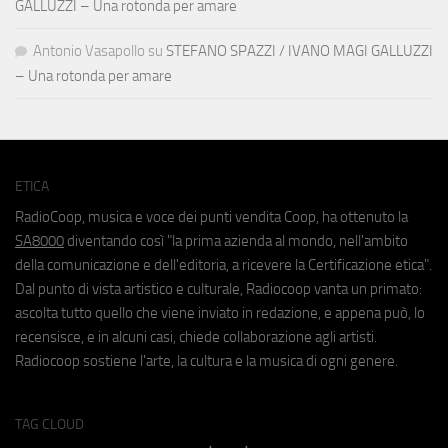
GALLUZZI – Una rotonda per amare
Antonio Vasapollo
su
STEFANO SPAZZI / IVANO MAGI GALLUZZI
– Una rotonda per amare
ETICA
RadioCoop, musica e voce dei punti vendita Coop, ha ottenuto la
SA8000
diventando così "la prima azienda al mondo, nell'ambito
della comunicazione e dell'editoria, a ricevere la Certificazione etica".
Dal punto di vista artistico e culturale, Radiocoop vanta un primato:
ascolta tutto quello che viene inviato in redazione, e appena può, lo
recensisce, e in alcuni casi, chiede collaborazione agli artisti.
Radiocoop sostiene l'arte, la cultura e la musica di ogni genere.
TAG CLOUD