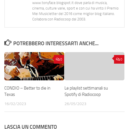
www.tonyface.blogspot.it dove parla di musica,
cinema, culture varie, sport e con cui ha vinto il Premio
Mei Musicletter del 2016 come miglior blog italiano.
Collabora con Radiocoop dal 2003.
POTREBBERO INTERESSARTI ANCHE...
0
0
CONDIO – Better to die in
Le playlist settimanali su
Texas
Spotify di Radiocoop
16/02/2023
26/05/2023
LASCIA UN COMMENTO