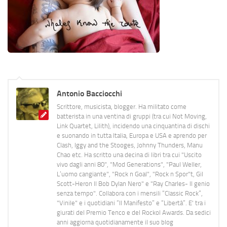
Antonio Bacciocchi
Scrittore, musicista, blogger. Ha militato come
batterista in una ventina di gruppi (tra cui Not Moving,
Link Quartet, Lilith), incidendo una cinquantina di dischi
e suonando in tutta Italia, Europa e USA e aprendo per
Clash, Iggy and the Stooges, Johnny Thunders, Manu
Chao etc. Ha scritto una decina di libri tra cui "Uscito
vivo dagli anni 80", "Mod Generations", "Paul Weller,
L’uomo cangiante", "Rock n Goal", "Rock n Spor"t, Gil
Scott-Heron Il Bob Dylan Nero" e "Ray Charles- Il genio
senza tempo". Collabora con i mensili “Classic Rock”,
"Vinile" e i quotidiani “Il Manifesto” e “Libertà”. E' tra i
giurati del Premio Tenco e del Rockol Awards. Da sedici
anni aggiorna quotidianamente il suo blog