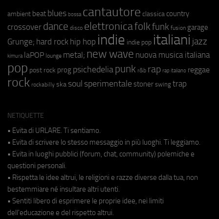
cantautore
blues
beat
country
ambient
classica
bossa
elettronica
dance
folk
funk
crossover
garage
fusion
disco
indie
italiani
jazz
hip hop
Grunge;
hard rock
indie pop
new wave
metal;
nuova musica italiana
laPOP
lounge
kimura
pop
punk
rap
psichedelia
reggae
prog
post rock
r&b
rap italiano
rock
soul
sperimentale
trap
stoner
ska
swing
rockabilly
NETIQUETTE
• Evita di URLARE. Ti sentiamo.
• Evita di scrivere lo stesso messaggio in più luoghi. Ti leggiamo.
• Evita in luoghi pubblici (forum, chat, community) polemiche e
questioni personali.
• Rispetta le idee altrui, le religioni e razze diverse dalla tua, non
bestemmiare né insultare altri utenti.
• Sentiti libero di esprimere le proprie idee, nei limiti
dell'educazione e del rispetto altrui.