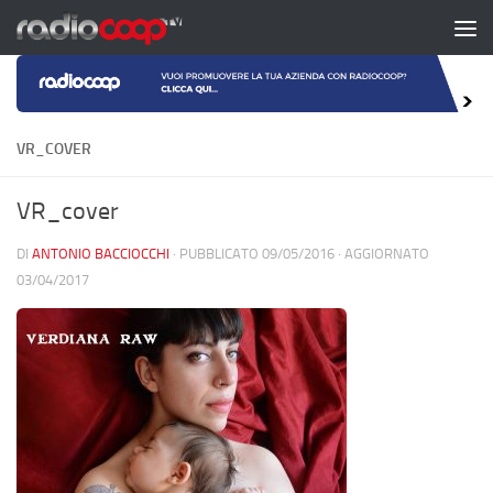
Salta al contenuto
VR_COVER
VR_cover
DI
ANTONIO BACCIOCCHI
· PUBBLICATO
09/05/2016
· AGGIORNATO
03/04/2017