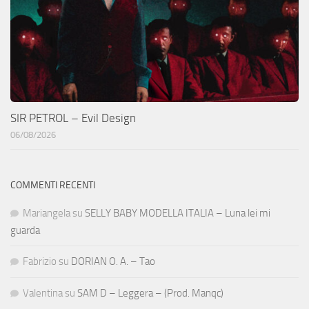
SIR PETROL – Evil Design
06/08/2026
COMMENTI RECENTI
Mariangela
su
SELLY BABY MODELLA ITALIA – Luna lei mi
guarda
Fabrizio
su
DORIAN O. A. – Tao
Valentina
su
SAM D – Leggera – (Prod. Manqc)