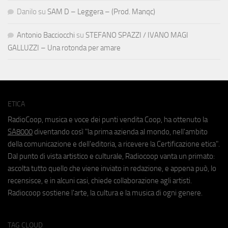
Danilo
su
SAM D – Leggera – (Prod. Manqc)
Antonio Bacciocchi
su
STEFANO SPAZZI / IVANO MAGI
GALLUZZI – Una rotonda per amare
ETICA
RadioCoop, musica e voce dei punti vendita Coop, ha ottenuto la
SA8000
diventando così "la prima azienda al mondo, nell'ambito
della comunicazione e dell'editoria, a ricevere la Certificazione etica".
Dal punto di vista artistico e culturale, Radiocoop vanta un primato:
ascolta tutto quello che viene inviato in redazione, e appena può, lo
recensisce, e in alcuni casi, chiede collaborazione agli artisti.
Radiocoop sostiene l'arte, la cultura e la musica di ogni genere.
TAG CLOUD