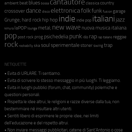
cantautore
blues
beat
country
ambient
classica
bossa
elettronica
dance
folk
funk
crossover
garage
fusion
disco
indie
italiani
jazz
hip hop
Grunge;
hard rock
indie pop
new wave
metal;
nuova musica italiana
laPOP
lounge
kimura
pop
punk
rap
psichedelia
reggae
prog
post rock
r&b
rap italiano
rock
soul
sperimentale
trap
stoner
ska
swing
rockabilly
NETIQUETTE
• Evita di URLARE. Ti sentiamo.
• Evita di scrivere lo stesso messaggio in più luoghi. Ti leggiamo.
• Evita in luoghi pubblici (forum, chat, community) polemiche e
questioni personali.
• Rispetta le idee altrui, le religioni e razze diverse dalla tua, non
bestemmiare né insultare altri utenti.
• Sentiti libero di esprimere le proprie idee, nei limiti
dell'educazione e del rispetto altrui.
• Non inviare messaggi pubblicitari, catene di Sant'Antonio o cose