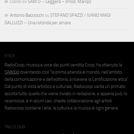
Danilo
su
SAM D – Leggera – (Prod. Manqc)
Antonio Bacciocchi
su
STEFANO SPAZZI / IVANO MAGI
GALLUZZI – Una rotonda per amare
ETICA
RadioCoop, musica e voce dei punti vendita Coop, ha ottenuto la
SA8000
diventando così "la prima azienda al mondo, nell'ambito
della comunicazione e dell'editoria, a ricevere la Certificazione etica".
Dal punto di vista artistico e culturale, Radiocoop vanta un primato:
ascolta tutto quello che viene inviato in redazione, e appena può, lo
recensisce, e in alcuni casi, chiede collaborazione agli artisti.
Radiocoop sostiene l'arte, la cultura e la musica di ogni genere.
TAG CLOUD