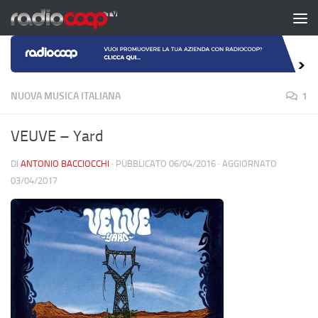
Salta al contenuto
NUOVA MUSICA ITALIANA
1
VEUVE – Yard
DI
ANTONIO BACCIOCCHI
· PUBBLICATO
06/04/2016
· AGGIORNATO
03/04/2017