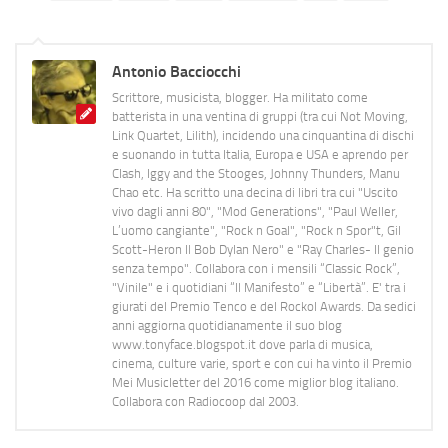
Antonio Bacciocchi
Scrittore, musicista, blogger. Ha militato come
batterista in una ventina di gruppi (tra cui Not Moving,
Link Quartet, Lilith), incidendo una cinquantina di dischi
e suonando in tutta Italia, Europa e USA e aprendo per
Clash, Iggy and the Stooges, Johnny Thunders, Manu
Chao etc. Ha scritto una decina di libri tra cui "Uscito
vivo dagli anni 80", "Mod Generations", "Paul Weller,
L’uomo cangiante", "Rock n Goal", "Rock n Spor"t, Gil
Scott-Heron Il Bob Dylan Nero" e "Ray Charles- Il genio
senza tempo". Collabora con i mensili “Classic Rock”,
"Vinile" e i quotidiani “Il Manifesto” e “Libertà”. E' tra i
giurati del Premio Tenco e del Rockol Awards. Da sedici
anni aggiorna quotidianamente il suo blog
www.tonyface.blogspot.it dove parla di musica,
cinema, culture varie, sport e con cui ha vinto il Premio
Mei Musicletter del 2016 come miglior blog italiano.
Collabora con Radiocoop dal 2003.