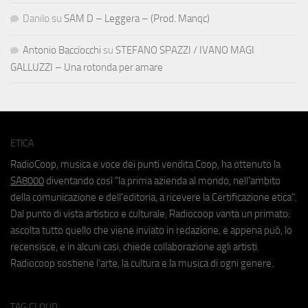
Danilo
su
SAM D – Leggera – (Prod. Manqc)
Antonio Bacciocchi
su
STEFANO SPAZZI / IVANO MAGI
GALLUZZI – Una rotonda per amare
ETICA
RadioCoop, musica e voce dei punti vendita Coop, ha ottenuto la
SA8000
diventando così "la prima azienda al mondo, nell'ambito
della comunicazione e dell'editoria, a ricevere la Certificazione etica".
Dal punto di vista artistico e culturale, Radiocoop vanta un primato:
ascolta tutto quello che viene inviato in redazione, e appena può, lo
recensisce, e in alcuni casi, chiede collaborazione agli artisti.
Radiocoop sostiene l'arte, la cultura e la musica di ogni genere.
TAG CLOUD