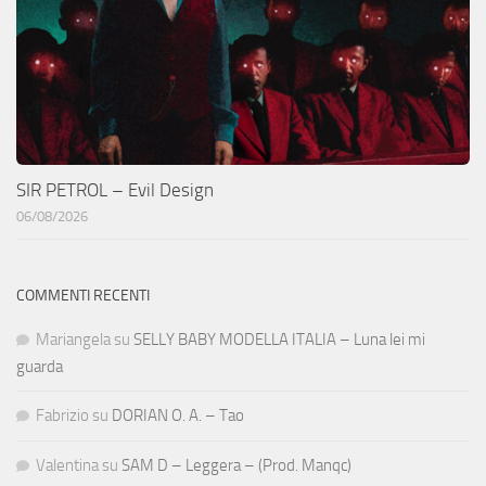
SIR PETROL – Evil Design
06/08/2026
COMMENTI RECENTI
Mariangela
su
SELLY BABY MODELLA ITALIA – Luna lei mi
guarda
Fabrizio
su
DORIAN O. A. – Tao
Valentina
su
SAM D – Leggera – (Prod. Manqc)