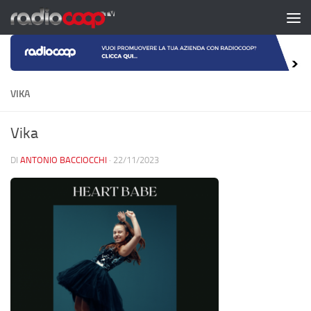
Salta al contenuto
VIKA
Vika
DI
ANTONIO BACCIOCCHI
·
22/11/2023