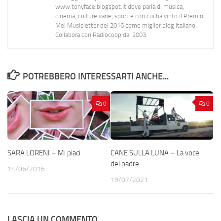
www.tonyface.blogspot.it dove parla di musica,
cinema, culture varie, sport e con cui ha vinto il Premio
Mei Musicletter del 2016 come miglior blog italiano.
Collabora con Radiocoop dal 2003.
POTREBBERO INTERESSARTI ANCHE...
0
0
SARA LORENI – Mi piaci
CANE SULLA LUNA – La voce
del padre
14/06/2016
19/07/2021
LASCIA UN COMMENTO