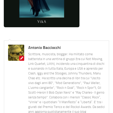
Antonio Bacciocchi
Scrittore, musicista, blogger. Ha militato come
batterista in una ventina di gruppi (tra cui Not Moving,
Link Quartet, Lilith), incidendo una cinquantina di dischi
e suonando in tutta Italia, Europa e USA e aprendo per
Clash, Iggy and the Stooges, Johnny Thunders, Manu
Chao etc. Ha scritto una decina di libri tra cui "Uscito
vivo dagli anni 80", "Mod Generations", "Paul Weller,
L’uomo cangiante", "Rock n Goal", "Rock n Spor"t, Gil
Scott-Heron Il Bob Dylan Nero" e "Ray Charles- Il genio
senza tempo". Collabora con i mensili “Classic Rock”,
"Vinile" e i quotidiani “Il Manifesto” e “Libertà”. E' tra i
giurati del Premio Tenco e del Rockol Awards. Da sedici
anni aggiorna quotidianamente il suo blog