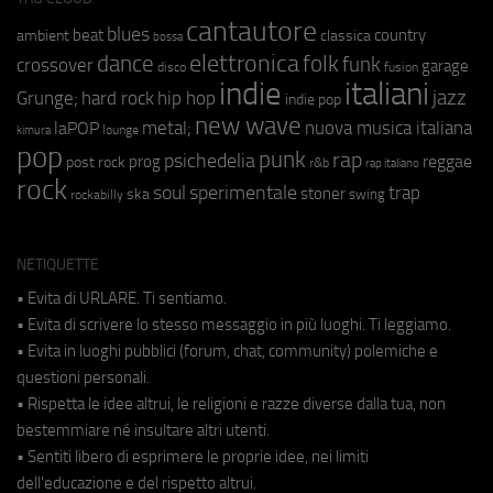
cantautore
blues
beat
country
ambient
classica
bossa
elettronica
dance
folk
funk
crossover
garage
fusion
disco
indie
italiani
jazz
hip hop
Grunge;
hard rock
indie pop
new wave
metal;
nuova musica italiana
laPOP
lounge
kimura
pop
punk
rap
psichedelia
reggae
prog
post rock
r&b
rap italiano
rock
soul
sperimentale
trap
stoner
ska
swing
rockabilly
NETIQUETTE
• Evita di URLARE. Ti sentiamo.
• Evita di scrivere lo stesso messaggio in più luoghi. Ti leggiamo.
• Evita in luoghi pubblici (forum, chat, community) polemiche e
questioni personali.
• Rispetta le idee altrui, le religioni e razze diverse dalla tua, non
bestemmiare né insultare altri utenti.
• Sentiti libero di esprimere le proprie idee, nei limiti
dell'educazione e del rispetto altrui.