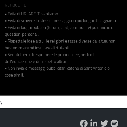
NETIQUETTE
• Evita di URLARE. Ti sentiamo.
• Evita di scrivere lo stesso messaggio in più luoghi. Ti leggiamo.
• Evita in luoghi pubblici (forum, chat, community) polemiche e
questioni personali.
• Rispetta le idee altrui, le religioni e razze diverse dalla tua, non
bestemmiare né insultare altri utenti.
• Sentiti libero di esprimere le proprie idee, nei limiti
dell'educazione e del rispetto altrui.
• Non inviare messaggi pubblicitari, catene di Sant'Antonio o
cose simili.
cy