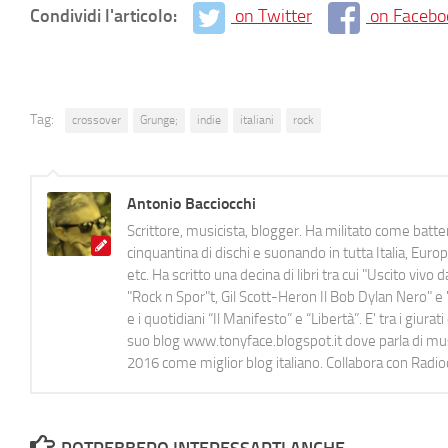
Condividi l'articolo:
on Twitter
on Facebo
Tag:
crossover
Grunge;
indie
italiani
rock
Antonio Bacciocchi
Scrittore, musicista, blogger. Ha militato come batter
cinquantina di dischi e suonando in tutta Italia, E
etc. Ha scritto una decina di libri tra cui "Uscito viv
"Rock n Spor"t, Gil Scott-Heron Il Bob Dylan Nero" e "
e i quotidiani “Il Manifesto” e “Libertà”. E' tra i gi
suo blog www.tonyface.blogspot.it dove parla di music
2016 come miglior blog italiano. Collabora con Radi