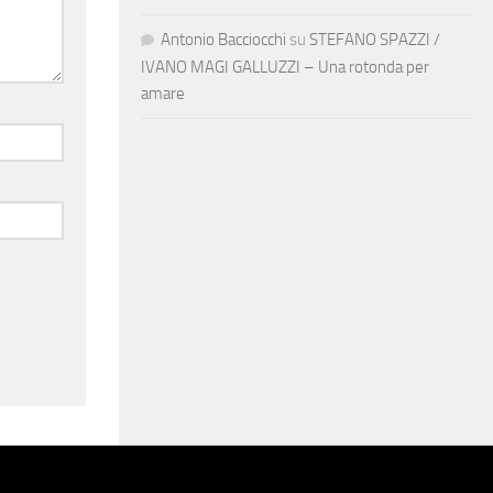
Antonio Bacciocchi
su
STEFANO SPAZZI /
IVANO MAGI GALLUZZI – Una rotonda per
amare