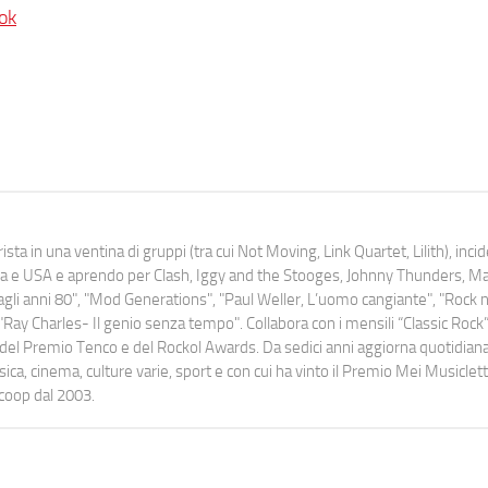
ok
ista in una ventina di gruppi (tra cui Not Moving, Link Quartet, Lilith), inc
uropa e USA e aprendo per Clash, Iggy and the Stooges, Johnny Thunders, 
o dagli anni 80", "Mod Generations", "Paul Weller, L’uomo cangiante", "Rock n
Ray Charles- Il genio senza tempo". Collabora con i mensili “Classic Rock”,
urati del Premio Tenco e del Rockol Awards. Da sedici anni aggiorna quotidia
a, cinema, culture varie, sport e con cui ha vinto il Premio Mei Musiclett
ocoop dal 2003.