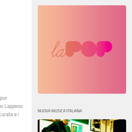
(pur
dai Lappeso
NUOVA MUSICA ITALIANA
curata e i