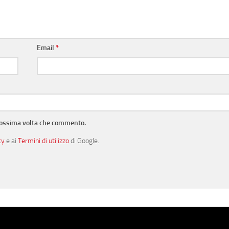
Email
*
prossima volta che commento.
cy
e ai
Termini di utilizzo
di Google.