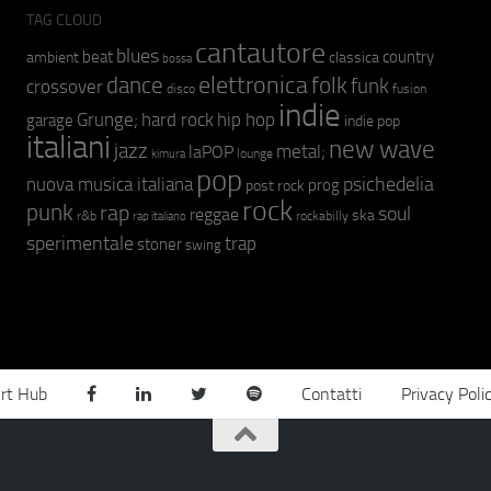
TAG CLOUD
cantautore
blues
beat
country
ambient
classica
bossa
elettronica
dance
folk
funk
crossover
fusion
disco
indie
hip hop
Grunge;
hard rock
garage
indie pop
italiani
new wave
jazz
metal;
laPOP
lounge
kimura
pop
psichedelia
nuova musica italiana
prog
post rock
rock
punk
rap
soul
reggae
ska
r&b
rockabilly
rap italiano
sperimentale
trap
stoner
swing
rt Hub
Contatti
Privacy Poli