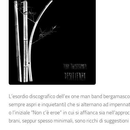
L’esordio discografico dell’ex one man band bergamasco 
sempre aspri e inquietanti) che si alternano ad impenna
o l’iniziale “Non c’è eroe” in cui si affianca sia nell’appr
brani, seppur spesso minimali, sono ricchi di suggestioni 