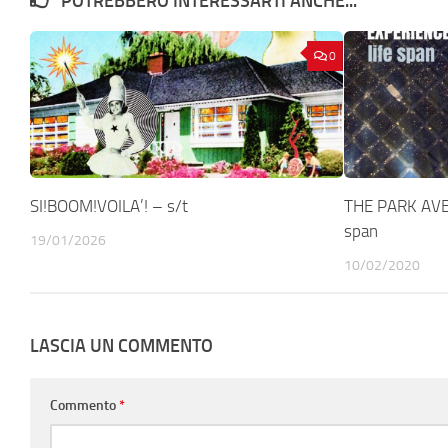
POTREBBERO INTERESSARTI ANCHE...
0
SI!BOOM!VOILA’! – s/t
THE PARK AVE
span
19/01/2026
10/02/2020
LASCIA UN COMMENTO
Commento
*