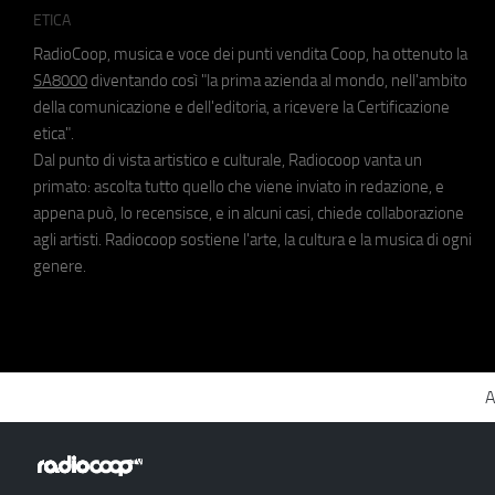
ETICA
RadioCoop, musica e voce dei punti vendita Coop, ha ottenuto la
SA8000
diventando così "la prima azienda al mondo, nell'ambito
della comunicazione e dell'editoria, a ricevere la Certificazione
etica".
Dal punto di vista artistico e culturale, Radiocoop vanta un
primato: ascolta tutto quello che viene inviato in redazione, e
appena può, lo recensisce, e in alcuni casi, chiede collaborazione
agli artisti. Radiocoop sostiene l'arte, la cultura e la musica di ogni
genere.
A