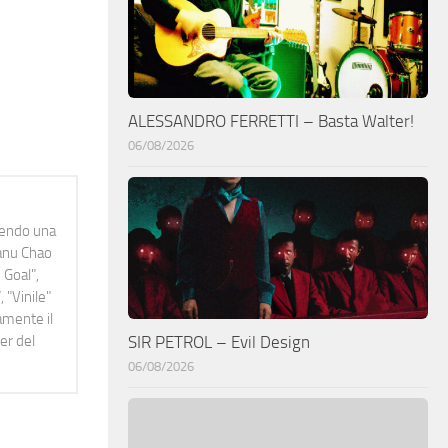
ALESSANDRO FERRETTI – Basta Walter!
06/08/2026
idendo una
Manu Chao
 Goal",
 "Vinile"
namente il
er del
SIR PETROL – Evil Design
06/08/2026