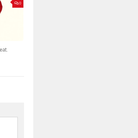
0
eat.