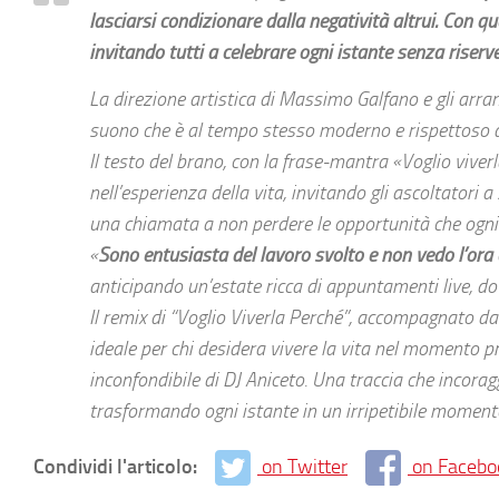
lasciarsi condizionare dalla negatività altrui. Con q
invitando tutti a celebrare ogni istante senza riserv
La direzione artistica di Massimo Galfano e gli ar
suono che è al tempo stesso moderno e rispettoso de
Il testo del brano, con la frase-mantra «
Voglio viverl
nell’esperienza della vita, invitando gli ascoltatori 
una chiamata a non perdere le opportunità che ogni i
«
Sono entusiasta del lavoro svolto e non vedo l’ora
anticipando un’estate ricca di appuntamenti live, dov
Il remix di “Voglio Viverla Perché”, accompagnato d
ideale per chi desidera vivere la vita nel momento pr
inconfondibile di DJ Aniceto. Una traccia che incorag
trasformando ogni istante in un irripetibile momento
Condividi l'articolo:
on Twitter
on Facebo