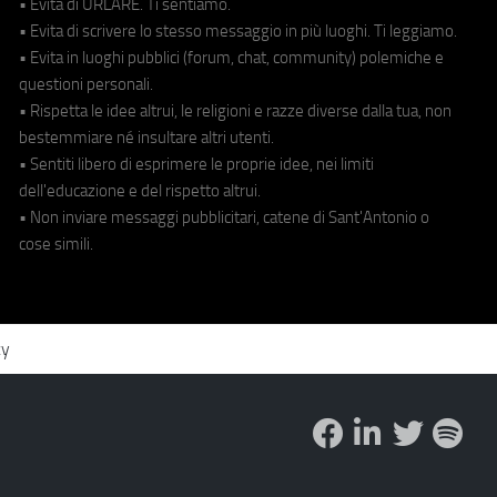
• Evita di URLARE. Ti sentiamo.
• Evita di scrivere lo stesso messaggio in più luoghi. Ti leggiamo.
• Evita in luoghi pubblici (forum, chat, community) polemiche e
questioni personali.
• Rispetta le idee altrui, le religioni e razze diverse dalla tua, non
bestemmiare né insultare altri utenti.
• Sentiti libero di esprimere le proprie idee, nei limiti
dell'educazione e del rispetto altrui.
• Non inviare messaggi pubblicitari, catene di Sant'Antonio o
cose simili.
cy