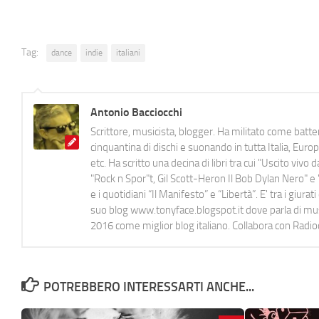
Tag:
dance
indie
italiani
Antonio Bacciocchi
Scrittore, musicista, blogger. Ha militato come batter
cinquantina di dischi e suonando in tutta Italia, E
etc. Ha scritto una decina di libri tra cui "Uscito viv
"Rock n Spor"t, Gil Scott-Heron Il Bob Dylan Nero" e "
e i quotidiani “Il Manifesto” e “Libertà”. E' tra i gi
suo blog www.tonyface.blogspot.it dove parla di music
2016 come miglior blog italiano. Collabora con Radi
POTREBBERO INTERESSARTI ANCHE...