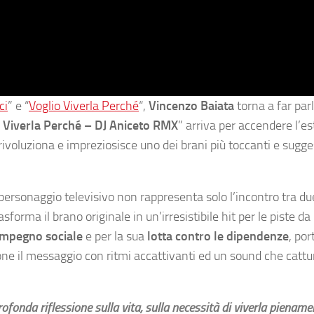
ci
” e “
Voglio Viverla Perché
“,
Vincenzo Baiata
torna a far parl
 Viverla Perché – DJ Aniceto RMX
” arriva per accendere l’e
ivoluziona e impreziosisce uno dei brani più toccanti e sugges
e personaggio televisivo non rappresenta solo l’incontro tra due
forma il brano originale in un’irresistibile hit per le piste da 
impegno sociale
e per la sua
lotta contro le dipendenze
, por
done il messaggio con ritmi accattivanti ed un sound che cattu
fonda riflessione sulla vita, sulla necessità di viverla piename