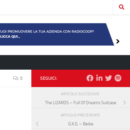
0
SEGUICI:
ARTICOLO SUCCESSIVO
The LIZARDS – Full Of Dreams Suitcase
ARTICOLO PRECEDENTE
G.K.G. – Beibe