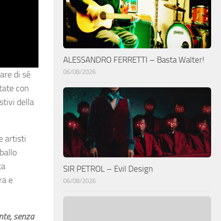
ALESSANDRO FERRETTI – Basta Walter!
06/08/2026
are di sé
state con
tivi della
 artisti
ballo
ta
SIR PETROL – Evil Design
ra e
06/08/2026
nte, senza