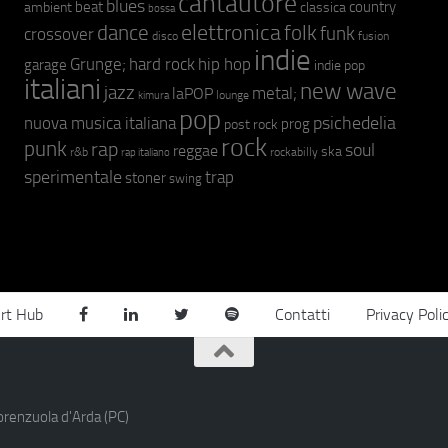
cantautore
blues
beat
country
ambient
classica
bossa
elettronica
dance
folk
funk
crossover
fusion
disco
indie
hip hop
Grunge;
hard rock
garage
indie pop
italiani
new wave
jazz
metal;
laPOP
lounge
kimura
pop
psichedelia
nuova musica italiana
prog
post rock
rock
punk
rap
soul
reggae
ska
r&b
rockabilly
rap italiano
sperimentale
trap
stoner
swing
rt Hub
Contatti
Privacy Poli
orenzuola d'Arda (PC)