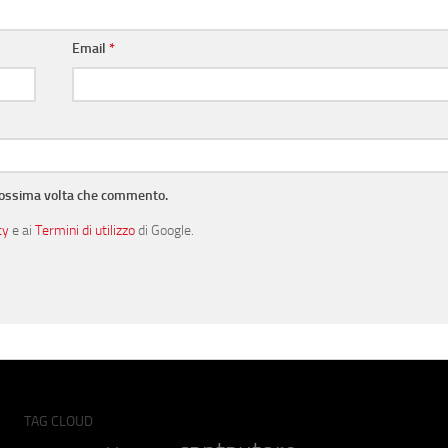
Email
*
prossima volta che commento.
cy
e ai
Termini di utilizzo
di Google.
TAG CLOUD