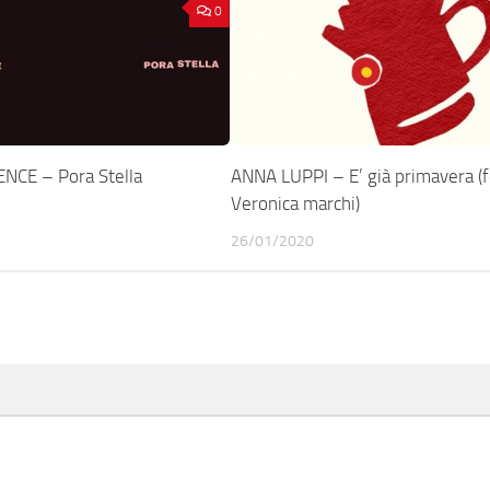
0
NCE – Pora Stella
ANNA LUPPI – E’ già primavera (f
Veronica marchi)
26/01/2020