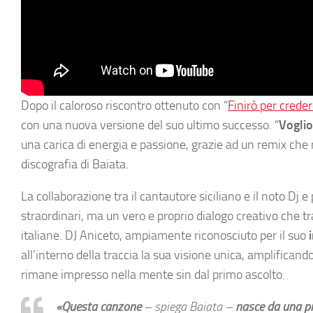
Dopo il caloroso riscontro ottenuto con “
Finirò per creder
con una nuova versione del suo ultimo successo. “
Voglio
una carica di energia e passione, grazie ad un remix che r
discografia di Baiata.
La collaborazione tra il cantautore siciliano e il noto Dj 
straordinari, ma un vero e proprio dialogo creativo che tras
italiane. DJ Aniceto, ampiamente riconosciuto per il suo
all’interno della traccia la sua visione unica, amplifican
rimane impresso nella mente sin dal primo ascolto.
«Questa canzone
– spiega Baiata –
nasce da una pro