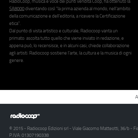
RadioCoop, musica e voce dei punti vendita Coop, ha ottenuto la
SA8000
diventando così "la prima azienda al mondo, nell'ambito
della comunicazione e dell'editoria, a ricevere la Certificazione
etica".
Dal punto di vista artistico e culturale, Radiocoop vanta un
primato: ascolta tutto quello che viene inviato in redazione, e
appena può, lo recensisce, e in alcuni casi, chiede collaborazione
agli artisti. Radiocoop sostiene l'arte, la cultura e la musica di ogni
genere.
A
© 2015 - Radiocoop Edizioni srl - Viale Giacomo Matteotti, 36/b - Fi
P.IVA: 01307190338