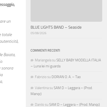
essaggio,
eare un
BLUE LIGHTS BAND – Seaside
05/08/2026
e totale
autenticità,
COMMENTI RECENTI
de Baiata,
Mariangela
su
SELLY BABY MODELLA ITALIA
o.
– Luna lei mi guarda
a sonora
ia
Fabrizio
su
DORIAN O. A. – Tao
a,
Valentina
su
SAM D – Leggera – (Prod.
Manqc)
Danilo
su
SAM D – Leggera – (Prod. Manqc)