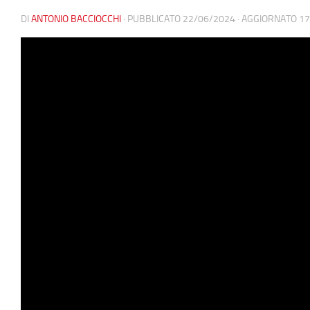
DI
ANTONIO BACCIOCCHI
· PUBBLICATO
22/06/2024
· AGGIORNATO
17