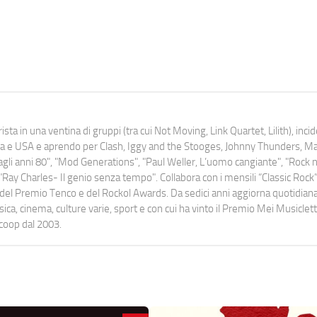
ista in una ventina di gruppi (tra cui Not Moving, Link Quartet, Lilith), inc
uropa e USA e aprendo per Clash, Iggy and the Stooges, Johnny Thunders, 
o dagli anni 80", "Mod Generations", "Paul Weller, L’uomo cangiante", "Rock n
Ray Charles- Il genio senza tempo". Collabora con i mensili “Classic Rock”,
urati del Premio Tenco e del Rockol Awards. Da sedici anni aggiorna quotidia
a, cinema, culture varie, sport e con cui ha vinto il Premio Mei Musiclett
ocoop dal 2003.