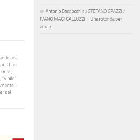
Antonio Bacciocchi
su
STEFANO SPAZZI /
IVANO MAGI GALLUZZI – Una rotonda per
amare
idendo una
Manu Chao
 Goal",
 "Vinile"
namente il
er del