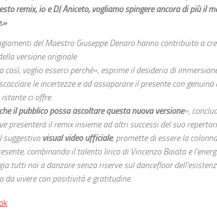
uesto remix, io e DJ Aniceto, vogliamo spingere ancora di più il m
e.»
rangiamenti del Maestro Giuseppe Denaro hanno contribuito a cr
lla versione originale.
a così, voglio esserci perché
», esprime il desiderio di immersion
a scacciare le incertezze e ad assaporare il presente con genuina 
stante ci offre.
 che il pubblico possa ascoltare questa nuova versione
», conclu
e presenterà il remix insieme ad altri successi del suo repertori
al suggestivo
visual video ufficiale
, promette di essere la colonn
esente, combinando il talento lirico di Vincenzo Baiata e l’energ
gia tutti noi a danzare senza riserve sul dancefloor dell’esistenz
 da vivere con positività e gratitudine.
ok