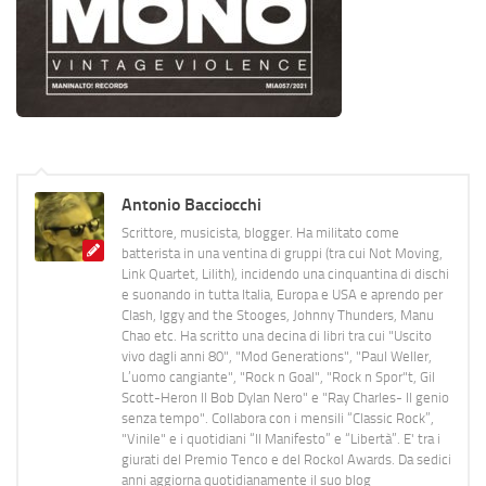
Antonio Bacciocchi
Scrittore, musicista, blogger. Ha militato come
batterista in una ventina di gruppi (tra cui Not Moving,
Link Quartet, Lilith), incidendo una cinquantina di dischi
e suonando in tutta Italia, Europa e USA e aprendo per
Clash, Iggy and the Stooges, Johnny Thunders, Manu
Chao etc. Ha scritto una decina di libri tra cui "Uscito
vivo dagli anni 80", "Mod Generations", "Paul Weller,
L’uomo cangiante", "Rock n Goal", "Rock n Spor"t, Gil
Scott-Heron Il Bob Dylan Nero" e "Ray Charles- Il genio
senza tempo". Collabora con i mensili “Classic Rock”,
"Vinile" e i quotidiani “Il Manifesto” e “Libertà”. E' tra i
giurati del Premio Tenco e del Rockol Awards. Da sedici
anni aggiorna quotidianamente il suo blog