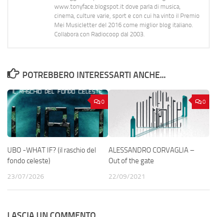
www.tonyface.blogspot.it dove parla di musica,
cinema, culture varie, sport e con cui ha vinto il Premio
Mei Musicletter del 2016 come miglior blog italiano.
Collabora con Radiocoop dal 2003.
POTREBBERO INTERESSARTI ANCHE...
0
0
UBO -WHAT IF? (il raschio del
ALESSANDRO CORVAGLIA –
fondo celeste)
Out of the gate
23/07/2026
22/09/2021
LASCIA UN COMMENTO