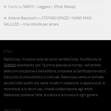
Danilo
su
SAM D – Leggera – (Prod. Manqc)
Antonio Bacciocchi
su
STEFANO SPAZZI / IVANO MAGI
GALLUZZI – Una rotonda per amare
ETICA
RadioCoop, musica e voce dei punti vendita Coop, ha ottenuto la
SA8000
diventando così "la prima azienda al mondo, nell'ambito
della comunicazione e dell'editoria, a ricevere la Certificazione etica".
Dal punto di vista artistico e culturale, Radiocoop vanta un primato:
ascolta tutto quello che viene inviato in redazione, e appena può, lo
recensisce, e in alcuni casi, chiede collaborazione agli artisti.
Radiocoop sostiene l'arte, la cultura e la musica di ogni genere.
TAG CLOUD