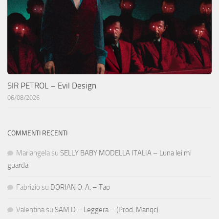
SIR PETROL – Evil Design
06/08/2026
COMMENTI RECENTI
Mariangela
su
SELLY BABY MODELLA ITALIA – Luna lei mi
guarda
Fabrizio
su
DORIAN O. A. – Tao
Valentina
su
SAM D – Leggera – (Prod. Manqc)