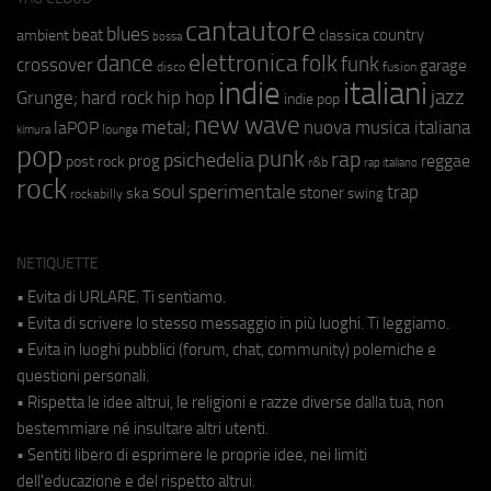
cantautore
blues
beat
country
ambient
classica
bossa
elettronica
dance
folk
funk
crossover
garage
fusion
disco
indie
italiani
jazz
hip hop
Grunge;
hard rock
indie pop
new wave
metal;
nuova musica italiana
laPOP
lounge
kimura
pop
punk
rap
psichedelia
reggae
prog
post rock
r&b
rap italiano
rock
soul
sperimentale
trap
stoner
ska
swing
rockabilly
NETIQUETTE
• Evita di URLARE. Ti sentiamo.
• Evita di scrivere lo stesso messaggio in più luoghi. Ti leggiamo.
• Evita in luoghi pubblici (forum, chat, community) polemiche e
questioni personali.
• Rispetta le idee altrui, le religioni e razze diverse dalla tua, non
bestemmiare né insultare altri utenti.
• Sentiti libero di esprimere le proprie idee, nei limiti
dell'educazione e del rispetto altrui.