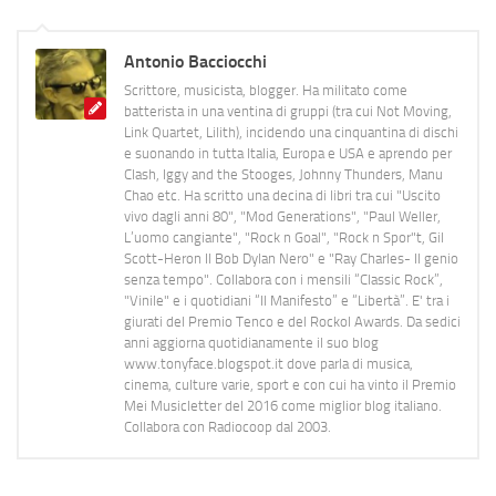
Antonio Bacciocchi
Scrittore, musicista, blogger. Ha militato come
batterista in una ventina di gruppi (tra cui Not Moving,
Link Quartet, Lilith), incidendo una cinquantina di dischi
e suonando in tutta Italia, Europa e USA e aprendo per
Clash, Iggy and the Stooges, Johnny Thunders, Manu
Chao etc. Ha scritto una decina di libri tra cui "Uscito
vivo dagli anni 80", "Mod Generations", "Paul Weller,
L’uomo cangiante", "Rock n Goal", "Rock n Spor"t, Gil
Scott-Heron Il Bob Dylan Nero" e "Ray Charles- Il genio
senza tempo". Collabora con i mensili “Classic Rock”,
"Vinile" e i quotidiani “Il Manifesto” e “Libertà”. E' tra i
giurati del Premio Tenco e del Rockol Awards. Da sedici
anni aggiorna quotidianamente il suo blog
www.tonyface.blogspot.it dove parla di musica,
cinema, culture varie, sport e con cui ha vinto il Premio
Mei Musicletter del 2016 come miglior blog italiano.
Collabora con Radiocoop dal 2003.