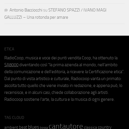
Antonio Bacciocchi
su
STEFANO SPAZZI / IVANO MAGI
GALLUZZI – Una rotonda per amare
ETICA
RadioCoop, musica e voce dei punti vendita Coop, ha ottenuto la
SA8000
diventando così "la prima azienda al mondo, nell'ambito
della comunicazione e dell'editoria, a ricevere la Certificazione etica".
Dal punto di vista artistico e culturale, Radiocoop vanta un primato:
ascolta tutto quello che viene inviato in redazione, e appena può, lo
recensisce, e in alcuni casi, chiede collaborazione agli artisti.
Radiocoop sostiene l'arte, la cultura e la musica di ogni genere.
TAG CLOUD
cantautore
blues
beat
country
ambient
classica
bossa