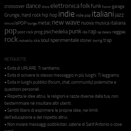
elettronica
dance
folk
funk
crossover
garage
fusion
disco
indie
italiani
jazz
hip hop
Grunge;
hard rock
indie pop
new wave
metal;
nuova musica italiana
laPOP
lounge
kimura
pop
punk
rap
psichedelia
reggae
prog
post rock
r&b
rap italiano
rock
soul
sperimentale
trap
stoner
ska
swing
rockabilly
NETIQUETTE
• Evita di URLARE. Ti sentiamo.
• Evita di scrivere lo stesso messaggio in più luoghi. Ti leggiamo.
• Evita in luoghi pubblici (forum, chat, community) polemiche e
questioni personali.
• Rispetta le idee altrui, le religioni e razze diverse dalla tua, non
bestemmiare né insultare altri utenti.
• Sentiti libero di esprimere le proprie idee, nei limiti
dell'educazione e del rispetto altrui.
• Non inviare messaggi pubblicitari, catene di Sant'Antonio o cose