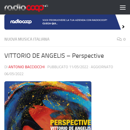
Salta al contenuto
NUOVA MUSICA ITALIANA
0
VITTORIO DE ANGELIS – Perspective
DI
ANTONIO BACCIOCCHI
· PUBBLICATO
11/05/2022
· AGGIORNATO
06/05/2022