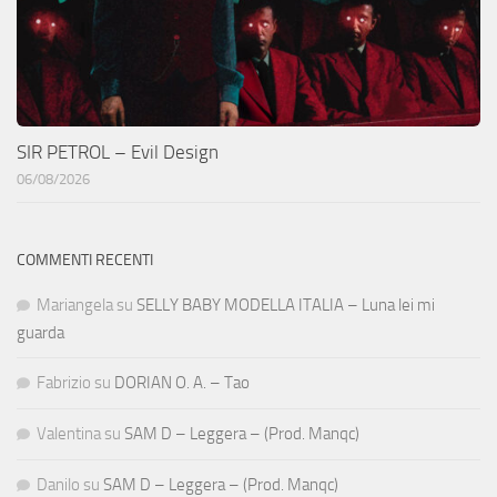
SIR PETROL – Evil Design
06/08/2026
COMMENTI RECENTI
Mariangela
su
SELLY BABY MODELLA ITALIA – Luna lei mi
guarda
Fabrizio
su
DORIAN O. A. – Tao
Valentina
su
SAM D – Leggera – (Prod. Manqc)
Danilo
su
SAM D – Leggera – (Prod. Manqc)