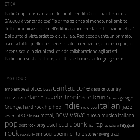
ETICA
RadioCoop, musica e voce dei punti vendita Coop, ha ottenuto la
SA8000
diventando così "la prima azienda al mondo, nell'ambito
della comunicazione e dell'editoria, a ricevere la Certificazione etica".
Dal punto di vista artistico e culturale, Radiocoop vanta un primato:
ascolta tutto quello che viene inviato in redazione, e appena può, lo
recensisce, e in alcuni casi, chiede collaborazione agli artisti.
Radiocoop sostiene l'arte, la cultura e la musica di ogni genere.
TAG CLOUD
cantautore
blues
beat
country
ambient
classica
bossa
elettronica
dance
folk
funk
crossover
garage
fusion
disco
indie
italiani
jazz
hip hop
Grunge;
hard rock
indie pop
new wave
metal;
nuova musica italiana
laPOP
lounge
kimura
pop
punk
rap
psichedelia
reggae
prog
post rock
r&b
rap italiano
rock
soul
sperimentale
trap
stoner
ska
swing
rockabilly