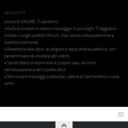
NETIQUETTE
• Evita di URLARE. Ti sentiamo.
• Evita di scrivere lo stesso messaggio in più luoghi. Ti leggiamo.
• Evita in luoghi pubblici (forum, chat, community) polemiche e
questioni personali.
• Rispetta le idee altrui, le religioni e razze diverse dalla tua, non
bestemmiare né insultare altri utenti.
• Sentiti libero di esprimere le proprie idee, nei limiti
dell'educazione e del rispetto altrui.
• Non inviare messaggi pubblicitari, catene di Sant'Antonio o cose
simili.