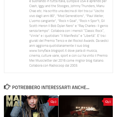
e suonando in tutta Italia, Europa e USA e aprendo per
Clash, Iggy and the Stooges, Johnny Thunders, Manu
Chao etc. Ha scritto una decina di libri tra cui "Uscito
vivo dagli anni 80", "Mod Generations", "Paul Weller,
L’uomo cangiante", "Rock n Goal", "Rock n Spor"t, Gil
Scott-Heron Il Bob Dylan Nero" e "Ray Charles- Il genio
senza tempo". Collabora con i mensili “Classic Rock”,
"Vinile" e i quotidiani “Il Manifesto” e “Libertà”. E' tra i
giurati del Premio Tenco e del Rockol Awards. Da sedici
anni aggiorna quotidianamente il suo blog
www.tonyface.blogspot.it dove parla di musica,
cinema, culture varie, sport e con cui ha vinto il Premio
Mei Musicletter del 2016 come miglior blog italiano.
Collabora con Radiocoop dal 2003.
POTREBBERO INTERESSARTI ANCHE...
0
0