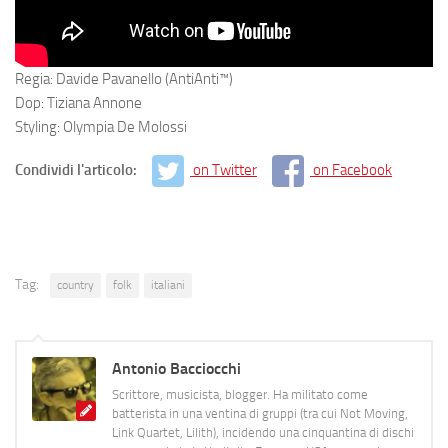
Regia: Davide Pavanello (AntiAnti™)
Dop: Tiziana Annone
Styling: Olympia De Molossi
Condividi l'articolo:
on Twitter
on Facebook
Tag:
country
folk
italiani
Antonio Bacciocchi
Scrittore, musicista, blogger. Ha militato come
batterista in una ventina di gruppi (tra cui Not Moving,
Link Quartet, Lilith), incidendo una cinquantina di dischi