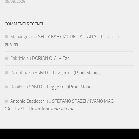
06/08/2026
COMMENTI RECENTI
Mariangela
su
SELLY BABY MODELLA ITALIA – Luna lei mi
guarda
Fabrizio
su
DORIAN O. A. – Tao
Valentina
su
SAM D – Leggera – (Prod. Manqc)
Danilo
su
SAM D – Leggera – (Prod. Manqc)
Antonio Bacciocchi
su
STEFANO SPAZZI / IVANO MAGI
GALLUZZI – Una rotonda per amare