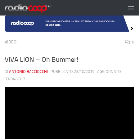
Salta al contenuto
VIDEO
0
VIVA LION – Oh Bummer!
DI
ANTONIO BACCIOCCHI
· PUBBLICATO
23/10/2015
· AGGIORNATO
03/04/2017