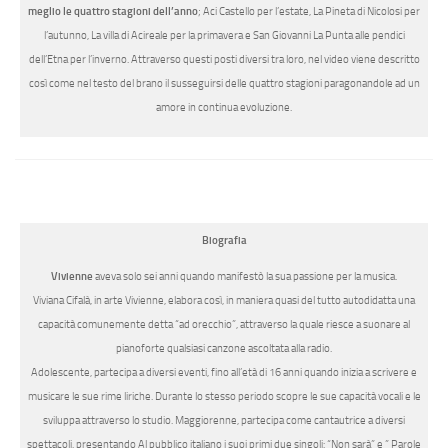
meglio le quattro stagioni dell’anno
; Aci Castello per l’estate, La Pineta di Nicolosi per
l’autunno, La villa di Acireale per la primavera e San Giovanni La Punta alle pendici
dell’Etna per l’inverno. Attraverso questi posti diversi tra loro, nel video viene descritto
così come nel testo del brano il susseguirsi delle quattro stagioni paragonandole ad un
amore in continua evoluzione.
Biografia
Vivienne
aveva solo sei anni quando manifestò la sua passione per la musica.
Viviana Cifalà, in arte Vivienne, elabora così, in maniera quasi del tutto autodidatta una
capacità comunemente detta “ad orecchio”, attraverso la quale riesce a suonare al
pianoforte qualsiasi canzone ascoltata alla radio.
Adolescente, partecipa a diversi eventi, fino all’età di 16 anni quando inizia a scrivere e
musicare le sue rime liriche. Durante lo stesso periodo scopre le sue capacità vocali e le
sviluppa attraverso lo studio. Maggiorenne, partecipa come cantautrice a diversi
spettacoli, presentando Al pubblico italiano i suoi primi due singoli: “Non sarà” e ” Parole