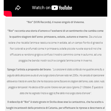
“Noi” (VVN Records
)
, il nuovo singolo di Vivienne.
“Noi” racconta una storia d’amore e l’evolversi di un sentimento che cambia
come
le quattro stagioni dell’anno: primavera, estate, autunno e inverno.
Da una luce
solare che riscalda l’anima e rassicura come in estate, ad un campo fiorito di girasoli e
fiori colorati e profumati come in primavera, a delle piccole nuvole sopra di noi che
offuscano e rendono grigio e confuso il nostro cammino come in autunno, ad una
pioggia che benda i nostri occhi e congela l’anima come in inverno.
Spiega l’artista a proposito del brano:
“La canzone è stata scritta da me qualche anno fa, a
seguito della delusione avuta di una lunga storia d’amore nata nel 2004. Ho cercato di ripercorrere
attraverso il testo le varie fasi che ho trascorso come fossero le stagioni dell’anno, sole, colori, nubi,
pioggia e temporali. Ho deciso di far uscire il brano non per caso il giorno 21 Ottobre. È questa la
data che ha segnato l’inizio e oggi la fine della mia lunga storia d’amore”.
Il videoclip di “Noi”
è stato girato in Sicilia
dove vive la cantautrice, che ha scelto
4
luoghi incantevoli della provincia di Catania, per effettuare le riprese e descrivere al