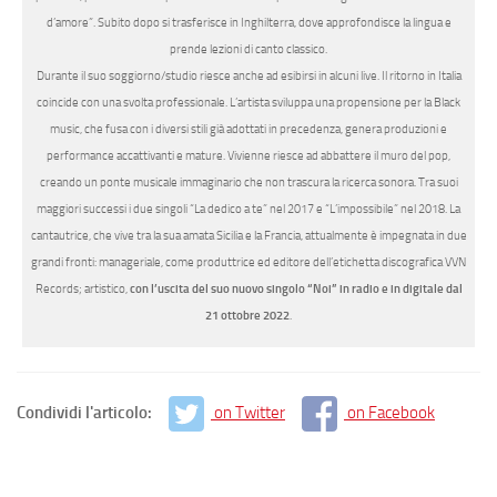
d’amore”. Subito dopo si trasferisce in Inghilterra, dove approfondisce la lingua e
prende lezioni di canto classico.
Durante il suo soggiorno/studio riesce anche ad esibirsi in alcuni live. Il ritorno in Italia
coincide con una svolta professionale. L’artista sviluppa una propensione per la Black
music, che fusa con i diversi stili già adottati in precedenza, genera produzioni e
performance accattivanti e mature. Vivienne riesce ad abbattere il muro del pop,
creando un ponte musicale immaginario che non trascura la ricerca sonora. Tra suoi
maggiori successi i due singoli “La dedico a te” nel 2017 e “L’impossibile” nel 2018. La
cantautrice, che vive tra la sua amata Sicilia e la Francia, attualmente è impegnata in due
grandi fronti: manageriale, come produttrice ed editore dell’etichetta discografica VVN
Records; artistico,
con l’uscita del suo nuovo singolo
“Noi” in radio e in digitale dal
21 ottobre 2022
.
Condividi l'articolo:
on Twitter
on Facebook