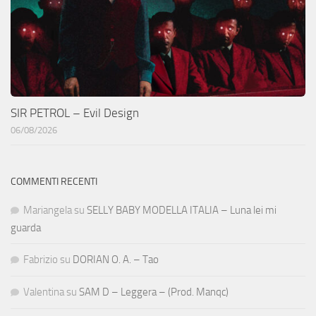
SIR PETROL – Evil Design
06/08/2026
COMMENTI RECENTI
Mariangela
su
SELLY BABY MODELLA ITALIA – Luna lei mi
guarda
Fabrizio
su
DORIAN O. A. – Tao
Valentina
su
SAM D – Leggera – (Prod. Manqc)