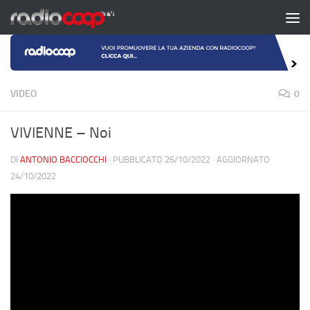
Salta al contenuto
VIDEO
0
VIVIENNE – Noi
DI
ANTONIO BACCIOCCHI
· PUBBLICATO
26/10/2022
· AGGIORNATO
24/10/2022