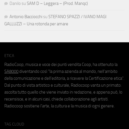
Danilo
su
SAM D – Leggera – (Prod. Manqc)
Antonio Bacciocchi
su
STEFANO SPAZZI / IVANO MAGI
GALLUZZI – Una rotonda per amare
ETICA
RadioCoop, musica e voce dei punti vendita Coop, ha ottenuto la
SA8000
diventando così "la prima azienda al mondo, nell'ambito
della comunicazione e dell'editoria, a ricevere la Certificazione etica".
Dal punto di vista artistico e culturale, Radiocoop vanta un primato:
ascolta tutto quello che viene inviato in redazione, e appena può, lo
recensisce, e in alcuni casi, chiede collaborazione agli artisti.
Radiocoop sostiene l'arte, la cultura e la musica di ogni genere.
TAG CLOUD