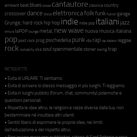
cantautore
blues
beat
country
ambient
classica
bossa
elettronica
dance
folk
funk
crossover
garage
fusion
disco
indie
italiani
jazz
hip hop
Grunge;
hard rock
indie pop
new wave
metal;
nuova musica italiana
laPOP
lounge
kimura
pop
punk
rap
psichedelia
reggae
prog
post rock
r&b
rap italiano
rock
soul
sperimentale
trap
stoner
ska
swing
rockabilly
NETIQUETTE
• Evita di URLARE. Ti sentiamo.
• Evita di scrivere lo stesso messaggio in più luoghi. Ti leggiamo.
• Evita in luoghi pubblici (forum, chat, community) polemiche e
questioni personali.
• Rispetta le idee altrui, le religioni e razze diverse dalla tua, non
bestemmiare né insultare altri utenti.
• Sentiti libero di esprimere le proprie idee, nei limiti
dell'educazione e del rispetto altrui.