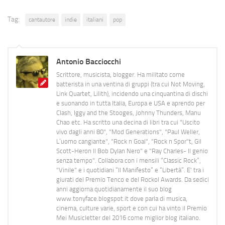
Tag:
cantautore
indie
italiani
pop
Antonio Bacciocchi
Scrittore, musicista, blogger. Ha militato come
batterista in una ventina di gruppi (tra cui Not Moving,
Link Quartet, Lilith), incidendo una cinquantina di dischi
e suonando in tutta Italia, Europa e USA e aprendo per
Clash, Iggy and the Stooges, Johnny Thunders, Manu
Chao etc. Ha scritto una decina di libri tra cui "Uscito
vivo dagli anni 80", "Mod Generations", "Paul Weller,
L’uomo cangiante", "Rock n Goal", "Rock n Spor"t, Gil
Scott-Heron Il Bob Dylan Nero" e "Ray Charles- Il genio
senza tempo". Collabora con i mensili “Classic Rock”,
"Vinile" e i quotidiani “Il Manifesto” e “Libertà”. E' tra i
giurati del Premio Tenco e del Rockol Awards. Da sedici
anni aggiorna quotidianamente il suo blog
www.tonyface.blogspot.it dove parla di musica,
cinema, culture varie, sport e con cui ha vinto il Premio
Mei Musicletter del 2016 come miglior blog italiano.