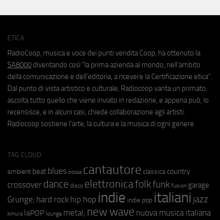
ETICA
RadioCoop, musica e voce dei punti vendita Coop, ha ottenuto la
SA8000
diventando così "la prima azienda al mondo, nell'ambito
della comunicazione e dell'editoria, a ricevere la Certificazione etica".
Dal punto di vista artistico e culturale, Radiocoop vanta un primato:
ascolta tutto quello che viene inviato in redazione, e appena può, lo
recensisce, e in alcuni casi, chiede collaborazione agli artisti.
Radiocoop sostiene l'arte, la cultura e la musica di ogni genere.
TAG CLOUD
cantautore
blues
beat
country
ambient
classica
bossa
elettronica
dance
folk
funk
crossover
garage
fusion
disco
indie
italiani
jazz
hip hop
Grunge;
hard rock
indie pop
new wave
metal;
nuova musica italiana
laPOP
lounge
kimura