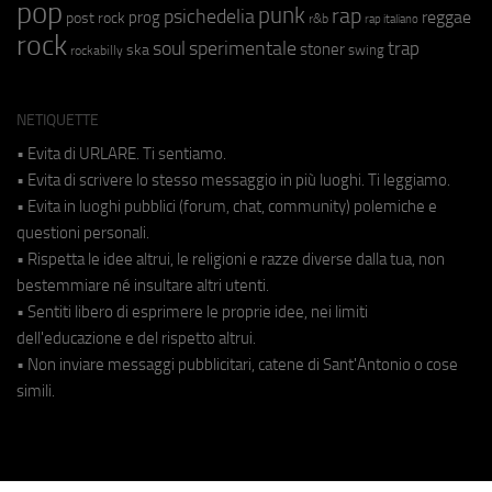
pop
punk
rap
psichedelia
reggae
prog
post rock
r&b
rap italiano
rock
soul
sperimentale
trap
stoner
ska
swing
rockabilly
NETIQUETTE
• Evita di URLARE. Ti sentiamo.
• Evita di scrivere lo stesso messaggio in più luoghi. Ti leggiamo.
• Evita in luoghi pubblici (forum, chat, community) polemiche e
questioni personali.
• Rispetta le idee altrui, le religioni e razze diverse dalla tua, non
bestemmiare né insultare altri utenti.
• Sentiti libero di esprimere le proprie idee, nei limiti
dell'educazione e del rispetto altrui.
• Non inviare messaggi pubblicitari, catene di Sant'Antonio o cose
simili.