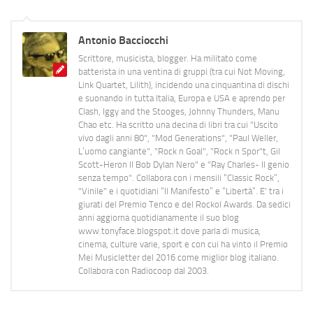
Antonio Bacciocchi
Scrittore, musicista, blogger. Ha militato come
batterista in una ventina di gruppi (tra cui Not Moving,
Link Quartet, Lilith), incidendo una cinquantina di dischi
e suonando in tutta Italia, Europa e USA e aprendo per
Clash, Iggy and the Stooges, Johnny Thunders, Manu
Chao etc. Ha scritto una decina di libri tra cui "Uscito
vivo dagli anni 80", "Mod Generations", "Paul Weller,
L’uomo cangiante", "Rock n Goal", "Rock n Spor"t, Gil
Scott-Heron Il Bob Dylan Nero" e "Ray Charles- Il genio
senza tempo". Collabora con i mensili “Classic Rock”,
"Vinile" e i quotidiani “Il Manifesto” e “Libertà”. E' tra i
giurati del Premio Tenco e del Rockol Awards. Da sedici
anni aggiorna quotidianamente il suo blog
www.tonyface.blogspot.it dove parla di musica,
cinema, culture varie, sport e con cui ha vinto il Premio
Mei Musicletter del 2016 come miglior blog italiano.
Collabora con Radiocoop dal 2003.