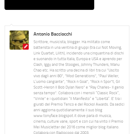
Antonio Bacciocchi
Scrittore, musicista, blogger. Ha militato come
batterista in una ventina di gruppi (tra cui Not Moving,
Link Quartet, Lilith), incidendo una cinquantina di dischi
e suonando in tutta Italia, Europa e USA e aprendo per
Clash, Iggy and the Stooges, Johnny Thunders, Manu
Chao etc. Ha scritto una decina di libri tra cui "Uscito
vivo dagli anni 80", "Mod Generations", "Paul Weller,
L’uomo cangiante", "Rock n Goal", "Rock n Spor"t, Gil
Scott-Heron Il Bob Dylan Nero" e "Ray Charles- Il genio
senza tempo". Collabora con i mensili “Classic Rock”,
"Vinile" e i quotidiani “Il Manifesto” e “Libertà”. E' tra i
giurati del Premio Tenco e del Rockol Awards. Da sedici
anni aggiorna quotidianamente il suo blog
www.tonyface.blogspot.it dove parla di musica,
cinema, culture varie, sport e con cui ha vinto il Premio
Mei Musicletter del 2016 come miglior blog italiano.
Collabora con Radiocoop dal 2003.