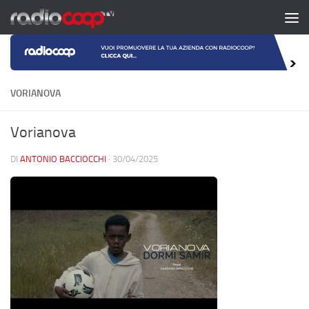
Salta al contenuto
VORIANOVA
Vorianova
DI
ANTONIO BACCIOCCHI
·
30/04/2025