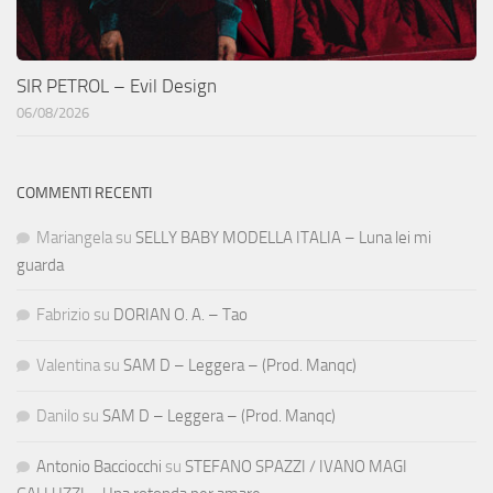
SIR PETROL – Evil Design
06/08/2026
COMMENTI RECENTI
Mariangela
su
SELLY BABY MODELLA ITALIA – Luna lei mi
guarda
Fabrizio
su
DORIAN O. A. – Tao
Valentina
su
SAM D – Leggera – (Prod. Manqc)
Danilo
su
SAM D – Leggera – (Prod. Manqc)
Antonio Bacciocchi
su
STEFANO SPAZZI / IVANO MAGI