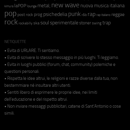
new wave
metal;
nuova musica italiana
laPOP
lounge
kimura
pop
punk
rap
psichedelia
reggae
prog
post rock
r&b
rap italiano
rock
soul
sperimentale
trap
stoner
ska
swing
rockabilly
NETIQUETTE
• Evita di URLARE. Ti sentiamo.
• Evita di scrivere lo stesso messaggio in più luoghi. Ti leggiamo.
• Evita in luoghi pubblici (forum, chat, community) polemiche e
questioni personali.
• Rispetta le idee altrui, le religioni e razze diverse dalla tua, non
bestemmiare né insultare altri utenti.
• Sentiti libero di esprimere le proprie idee, nei limiti
dell'educazione e del rispetto altrui.
• Non inviare messaggi pubblicitari, catene di Sant'Antonio o cose
simili.