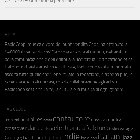
GALLUZZI – Una rotonda per amare
ETICA
RadioCoop, musica e voce dei punti vendita Coop, ha ottenuto la
SA8000
diventando così "la prima azienda al mondo, nell'ambito
della comunicazione e dell'editoria, a ricevere la Certificazione etica".
Dal punto di vista artistico e culturale, Radiocoop vanta un primato:
ascolta tutto quello che viene inviato in redazione, e appena può, lo
recensisce, e in alcuni casi, chiede collaborazione agli artisti.
Radiocoop sostiene l'arte, la cultura e la musica di ogni genere.
TAG CLOUD
cantautore
blues
beat
country
ambient
classica
bossa
elettronica
dance
folk
funk
crossover
garage
fusion
disco
indie
italiani
jazz
hip hop
Grunge;
hard rock
indie pop