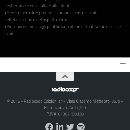
bestemmiare né insultare altri utenti.
• Sentiti libero di esprimere le proprie idee, nei limiti
dell'educazione e del rispetto altrui.
• Non inviare messaggi pubblicitari, catene di Sant'Antonio o cose
simili.
© 2015 - Radiocoop Edizioni srl - Viale Giacomo Matteotti, 36/b -
Fiorenzuola d'Arda (PC)
P.IVA: 01307190338