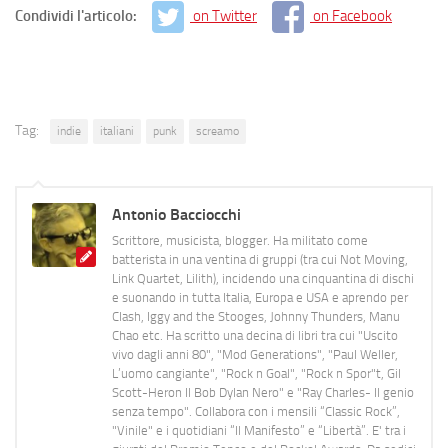
Condividi l'articolo:
on Twitter
on Facebook
Tag:
indie
italiani
punk
screamo
Antonio Bacciocchi
Scrittore, musicista, blogger. Ha militato come
batterista in una ventina di gruppi (tra cui Not Moving,
Link Quartet, Lilith), incidendo una cinquantina di dischi
e suonando in tutta Italia, Europa e USA e aprendo per
Clash, Iggy and the Stooges, Johnny Thunders, Manu
Chao etc. Ha scritto una decina di libri tra cui "Uscito
vivo dagli anni 80", "Mod Generations", "Paul Weller,
L’uomo cangiante", "Rock n Goal", "Rock n Spor"t, Gil
Scott-Heron Il Bob Dylan Nero" e "Ray Charles- Il genio
senza tempo". Collabora con i mensili “Classic Rock”,
"Vinile" e i quotidiani “Il Manifesto” e “Libertà”. E' tra i