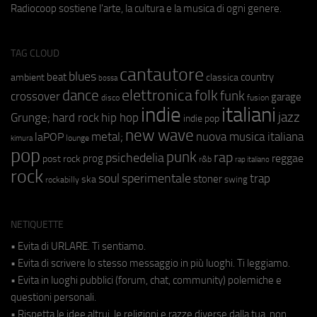
Radiocoop sostiene l'arte, la cultura e la musica di ogni genere.
TAG CLOUD
cantautore
blues
beat
country
ambient
classica
bossa
elettronica
dance
folk
funk
crossover
garage
fusion
disco
indie
italiani
jazz
hip hop
Grunge;
hard rock
indie pop
new wave
metal;
nuova musica italiana
laPOP
lounge
kimura
pop
punk
rap
psichedelia
reggae
prog
post rock
r&b
rap italiano
rock
soul
sperimentale
trap
stoner
ska
swing
rockabilly
NETIQUETTE
• Evita di URLARE. Ti sentiamo.
• Evita di scrivere lo stesso messaggio in più luoghi. Ti leggiamo.
• Evita in luoghi pubblici (forum, chat, community) polemiche e
questioni personali.
• Rispetta le idee altrui, le religioni e razze diverse dalla tua, non