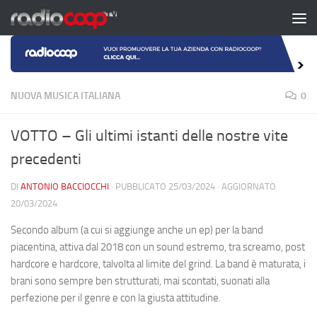
Salta al contenuto
NUOVA MUSICA ITALIANA
0
VOTTO – Gli ultimi istanti delle nostre vite
precedenti
DI
ANTONIO BACCIOCCHI
· PUBBLICATO
25/03/2024
· AGGIORNATO
20/03/2024
Secondo album (a cui si aggiunge anche un ep) per la band
piacentina, attiva dal 2018 con un sound estremo, tra screamo, post
hardcore e hardcore, talvolta al limite del grind. La band è maturata, i
brani sono sempre ben strutturati, mai scontati, suonati alla
perfezione per il genre e con la giusta attitudine.