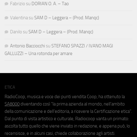
Fabrizio
su
DORIAN O. A. – Tao
Valentina
su
SAM D – Leggera – (Prod. Manqc)
Danilo
su
SAM D – Leggera – (Prod. Manqc)
Antonio Bacciocchi
su
STEFANO SPAZZI / IVANO MAGI
GALLUZZI – Una rotonda per amare
ETICA
RadioCoop, musica e voce dei punti vendita Coop, ha ottenuto la
SA8000
diventando così "la prima azienda al mondo, nell'ambito
della comunicazione e dell'editoria, a ricevere la Certificazione etica".
Dal punto di vista artistico e culturale, Radiocoop vanta un primato:
ascolta tutto quello che viene inviato in redazione, e appena può, lo
recensisce, e in alcuni casi, chiede collaborazione agli artisti.