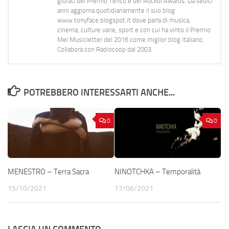
giurati del Premio Tenco e del Rockol Awards. Da sedici
anni aggiorna quotidianamente il suo blog
www.tonyface.blogspot.it dove parla di musica,
cinema, culture varie, sport e con cui ha vinto il Premio
Mei Musicletter del 2016 come miglior blog italiano.
Collabora con Radiocoop dal 2003.
POTREBBERO INTERESSARTI ANCHE...
0
0
MENESTRO – Terra Sacra
NINOTCHKA – Temporalità
15/10/2021
17/06/2021